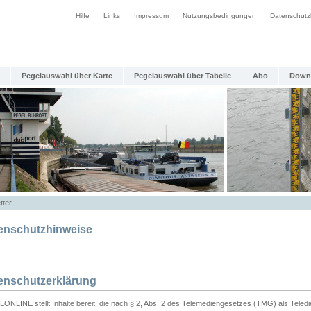
Hilfe
Links
Impressum
Nutzungsbedingungen
Datenschutz
Pegelauswahl über Karte
Pegelauswahl über Tabelle
Abo
Down
tter
enschutzhinweise
enschutzerklärung
ONLINE stellt Inhalte bereit, die nach § 2, Abs. 2 des Telemediengesetzes (TMG) als Teled