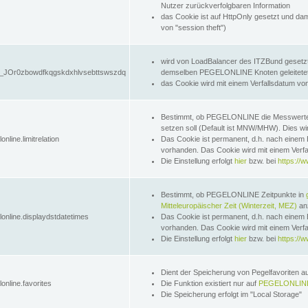
Nutzer zurückverfolgbaren Information
das Cookie ist auf HttpOnly gesetzt und dam
von "session theft")
wird von LoadBalancer des ITZBund gesetzt
JOr0zbowdfkqgskdxhlvsebttswszdq
demselben PEGELONLINE Knoten geleitetet w
das Cookie wird mit einem Verfallsdatum vo
Bestimmt, ob PEGELONLINE die Messwer
setzen soll (Default ist MNW/MHW). Dies wirk
online.limitrelation
Das Cookie ist permanent, d.h. nach einem 
vorhanden. Das Cookie wird mit einem Verfa
Die Einstellung erfolgt
hier
bzw. bei
https://w
Bestimmt, ob PEGELONLINE Zeitpunkte in
Mitteleuropäischer Zeit (Winterzeit, MEZ)
anz
lonline.displaydstdatetimes
Das Cookie ist permanent, d.h. nach einem 
vorhanden. Das Cookie wird mit einem Verfa
Die Einstellung erfolgt
hier
bzw. bei
https://w
Dient der Speicherung von Pegelfavoriten 
online.favorites
Die Funktion existiert nur auf
PEGELONLINE
Die Speicherung erfolgt im "Local Storage"