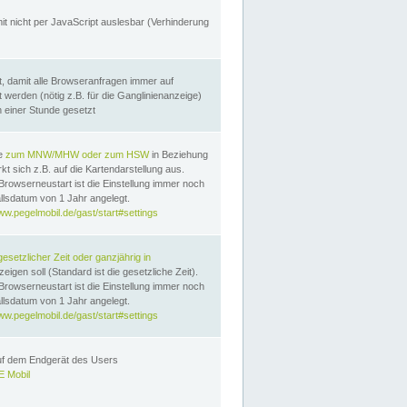
it nicht per JavaScript auslesbar (Verhinderung
, damit alle Browseranfragen immer auf
erden (nötig z.B. für die Ganglinienanzeige)
n einer Stunde gesetzt
te
zum MNW/MHW oder zum HSW
in Beziehung
t sich z.B. auf die Kartendarstellung aus.
Browserneustart ist die Einstellung immer noch
llsdatum von 1 Jahr angelegt.
ww.pegelmobil.de/gast/start#settings
gesetzlicher Zeit oder ganzjährig in
eigen soll (Standard ist die gesetzliche Zeit).
Browserneustart ist die Einstellung immer noch
llsdatum von 1 Jahr angelegt.
ww.pegelmobil.de/gast/start#settings
auf dem Endgerät des Users
 Mobil