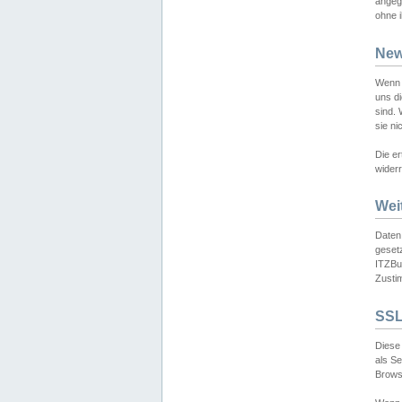
angeg
ohne i
New
Wenn 
uns d
sind.
sie ni
Die er
widerr
Wei
Daten,
gesetz
ITZBun
Zusti
SSL
Diese 
als S
Browse