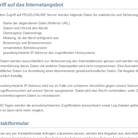
riff auf das Internetangebot
edem Zugriff auf PEGELONLINE Server werden folgende Daten für statistische und Sicherun
Name der abgerufenen Datei (Referrer URL)
Datum und Uhrzeit des Abrufs
Übertragene Datenmenge
Meldung, ob der Abruf erfolgreich war
Browsertyp und Browserversion
verwendetes Betriebssystem
pseudonymisierte IP-Adresse des zugreifenden Hostsystems
 Daten werden ausschließlich zur Verbesserung des Internetdienstes genutzt und werden ni
menführung dieser Daten mit anderen Datenquellen wird nicht vorgenommen. Eine Ausnahme 
äftlicher Daten zur Anmeldung eines Abonnements gewässerkundlicher Daten. Die Angabe die
cklich freiwillig.
seudonymisierte IP-Adresse wird nur im Falle von schweren Verstößen gegen unsere Nutzun
Zugriffsversuchen auf unsere Server ausgewertet. Dabei wird das Recht vorbehalten, unter Z
rsonenbezogenen Daten zu veranlassen.
60 Tagen werden die pseudonymisierten Zugriffsdaten anonymisiert sowie Log-Dateien gelösc
 ist dann nicht mehr möglich.
taktformular
sie uns per Kontaktformular Anfragen zukommen lassen, werden ihre Angaben aus dem Anfrag