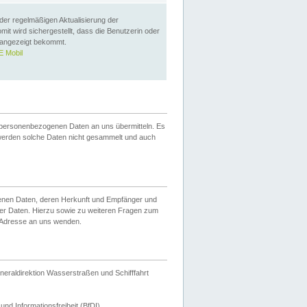
 der regelmäßigen Aktualisierung der
omit wird sichergestellt, dass die Benutzerin oder
 angezeigt bekommt.
 Mobil
 personenbezogenen Daten an uns übermitteln. Es
werden solche Daten nicht gesammelt und auch
ogenen Daten, deren Herkunft und Empfänger und
er Daten. Hierzu sowie zu weiteren Fragen zum
 Adresse an uns wenden.
neraldirektion Wasserstraßen und Schifffahrt
nd Informationsfreiheit (BfDI).