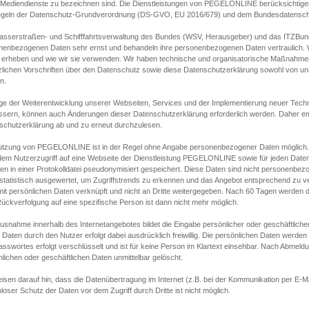
s Mediendienste zu bezeichnen sind. Die Dienstleistungen von PEGELONLINE berücksichtigen
egeln der Datenschutz-Grundverordnung (DS-GVO, EU 2016/679) und dem Bundesdatensc
asserstraßen- und Schifffahrtsverwaltung des Bundes (WSV, Herausgeber) und das ITZBund
nenbezogenen Daten sehr ernst und behandeln ihre personenbezogenen Daten vertraulich. W
 erheben und wie wir sie verwenden. Wir haben technische und organisatorische Maßnahmen g
zlichen Vorschriften über den Datenschutz sowie diese Datenschutzerklärung sowohl von uns
n.
ge der Weiterentwicklung unserer Webseiten, Services und der Implementierung neuer Techn
ssern, können auch Änderungen dieser Datenschutzerklärung erforderlich werden. Daher emp
schutzerklärung ab und zu erneut durchzulesen.
utzung von PEGELONLINE ist in der Regel ohne Angabe personenbezogener Daten möglich.
edem Nutzerzugriff auf eine Webseite der Dienstleistung PEGELONLINE sowie für jeden Dat
en in einer Protokolldatei pseudonymisiert gespeichert. Diese Daten sind nicht personenbez
statistisch ausgewertet, um Zugriffstrends zu erkennen und das Angebot entsprechend zu 
mit persönlichen Daten verknüpft und nicht an Dritte weitergegeben. Nach 60 Tagen werden d
ückverfolgung auf eine spezifische Person ist dann nicht mehr möglich.
Ausnahme innerhalb des Internetangebotes bildet die Eingabe persönlicher oder geschäftlic
 Daten durch den Nutzer erfolgt dabei ausdrücklich freiwillig. Die persönlichen Daten werden
asswortes erfolgt verschlüsselt und ist für keine Person im Klartext einsehbar. Nach Abmel
lichen oder geschäftlichen Daten unmittelbar gelöscht.
isen darauf hin, dass die Datenübertragung im Internet (z.B. bei der Kommunikation per E-Ma
loser Schutz der Daten vor dem Zugriff durch Dritte ist nicht möglich.