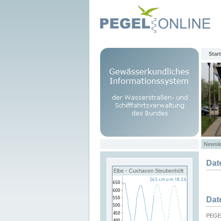
Start
Newsle
Dat
Elbe - Cuxhaven Steubenhöft
Dat
PEGEL