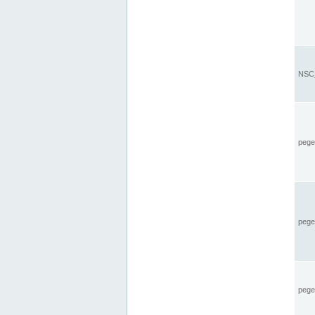
NSC_
pegel
pege
pegel