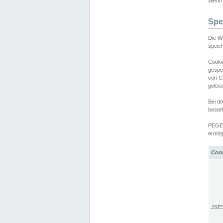
Wenn d
Spe
Die W
speic
Cooki
gespe
von C
gelös
Bei d
beste
PEGEL
ermögl
Coo
JSE