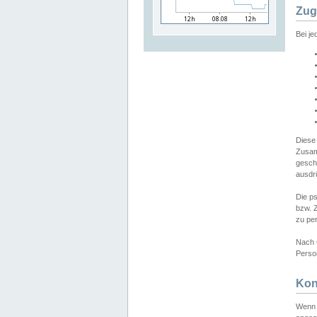
Zug
Bei j
Diese
Zusam
gesch
ausdrü
Die p
bzw. 
zu pe
Nach 
Person
Kon
Wenn 