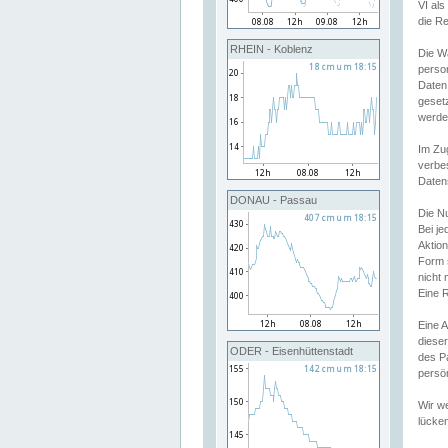
VI al
die R
RHEIN - Koblenz
Die W
perso
Daten
geset
werde
Im Zu
verbe
Daten
DONAU - Passau
Die N
Bei j
Aktion
Form 
nicht 
Eine R
Eine 
dieser
ODER - Eisenhüttenstadt
des P
persön
Wir we
lücken