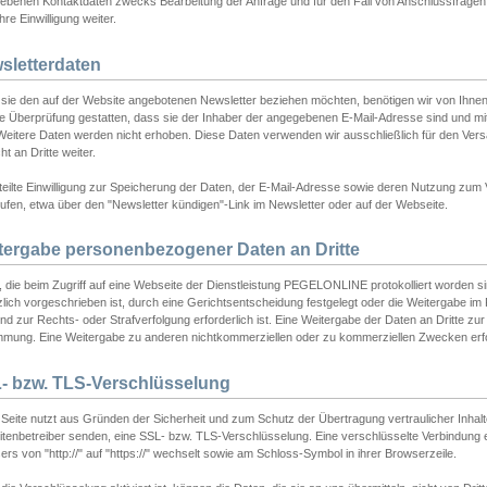
ebenen Kontaktdaten zwecks Bearbeitung der Anfrage und für den Fall von Anschlussfragen b
hre Einwilligung weiter.
sletterdaten
sie den auf der Website angebotenen Newsletter beziehen möchten, benötigen wir von Ihnen
ie Überprüfung gestatten, dass sie der Inhaber der angegebenen E-Mail-Adresse sind und m
 Weitere Daten werden nicht erhoben. Diese Daten verwenden wir ausschließlich für den Ver
cht an Dritte weiter.
teilte Einwilligung zur Speicherung der Daten, der E-Mail-Adresse sowie deren Nutzung zum
ufen, etwa über den "Newsletter kündigen"-Link im Newsletter oder auf der Webseite.
tergabe personenbezogener Daten an Dritte
 die beim Zugriff auf eine Webseite der Dienstleistung PEGELONLINE protokolliert worden sind
lich vorgeschrieben ist, durch eine Gerichtsentscheidung festgelegt oder die Weitergabe im Fa
d zur Rechts- oder Strafverfolgung erforderlich ist. Eine Weitergabe der Daten an Dritte zur 
mmung. Eine Weitergabe zu anderen nichtkommerziellen oder zu kommerziellen Zwecken erfol
- bzw. TLS-Verschlüsselung
Seite nutzt aus Gründen der Sicherheit und zum Schutz der Übertragung vertraulicher Inhalte
eitenbetreiber senden, eine SSL- bzw. TLS-Verschlüsselung. Eine verschlüsselte Verbindung 
rs von "http://" auf "https://" wechselt sowie am Schloss-Symbol in ihrer Browserzeile.