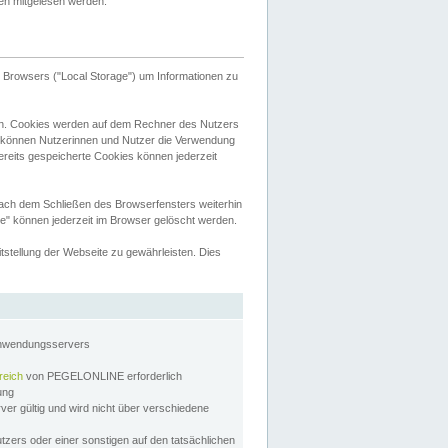
tten mitgelesen werden.
Browsers ("Local Storage") um Informationen zu
n. Cookies werden auf dem Rechner des Nutzers
 können Nutzerinnen und Nutzer die Verwendung
ereits gespeicherte Cookies können jederzeit
nach dem Schließen des Browserfensters weiterhin
e" können jederzeit im Browser gelöscht werden.
stellung der Webseite zu gewährleisten. Dies
Anwendungsservers
reich
von PEGELONLINE erforderlich
zung
rver gültig und wird nicht über verschiedene
utzers oder einer sonstigen auf den tatsächlichen