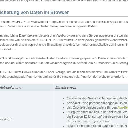
ie Verschlüsselung aktiviert ist, können die Daten, die sie an uns übermitteln, nicht von Dri
icherung von Daten im Browser
ebseite PEGELONLINE verwendet sogenannte "Cookies" als auch den lokalen Speicher des 
hern. Diese Informationen beinhalten keine personenbezogenen Daten.
es sind kleine Datenpakete, die zwischen Webbrowser und dem Server ausgetauscht werde
ichert und von diesem an PEGELONLINE übermittelt. In dem jeweils genutzten Webbrowser
ookies durch eine entsprechende Einstellung einschränken oder grundsätzlich verhindern. B
cht werden.
er "Local Storage" Technik werden Daten lokal im Browser gespeichert. Diese können auch 
hen und bei einem späteren Besuch wieder ausgelesen werden. Auch Daten im "Local Storag
ONLINE nutzt Cookies und den Local Storage, um die technisch sichere und korrekte Bereit
icht grundlegende Funktionen und ist für die einwandfreie Funktion der Website erforderlich.
kiebezeichung
Einsatzzweck
Cookie für das Session-Management des 
beinhaltet keine personenbezogenen Daten
das Cookie ist insbesondere für den
Abo-Be
Gültigkeit endet mit Ablauf der aktuellen Sit
die Session-ID ist nur auf dem jeweiligen Se
SSIONID
Server-Instanzen synchronisiert
basiert insbesondere nicht auf der IP des N