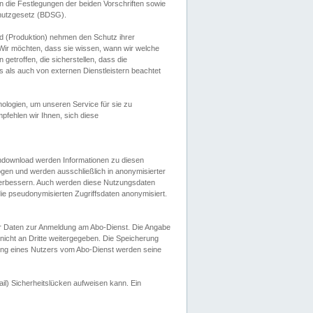
 die Festlegungen der beiden Vorschriften sowie
hutzgesetz (BDSG).
 (Produktion) nehmen den Schutz ihrer
ir möchten, dass sie wissen, wann wir welche
etroffen, die sicherstellen, dass die
 als auch von externen Dienstleistern beachtet
ologien, um unseren Service für sie zu
fehlen wir Ihnen, sich diese
endownload werden Informationen zu diesen
ogen und werden ausschließlich in anonymisierter
verbessern. Auch werden diese Nutzungsdaten
ie pseudonymisierten Zugriffsdaten anonymisiert.
her Daten zur Anmeldung am Abo-Dienst. Die Angabe
 nicht an Dritte weitergegeben. Die Speicherung
dung eines Nutzers vom Abo-Dienst werden seine
il) Sicherheitslücken aufweisen kann. Ein