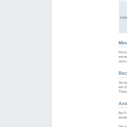
pege
Min
Perso
werde
nicht 
Rec
Sie h
den Z
Thema
Ans
Bei F
wende
Die zu