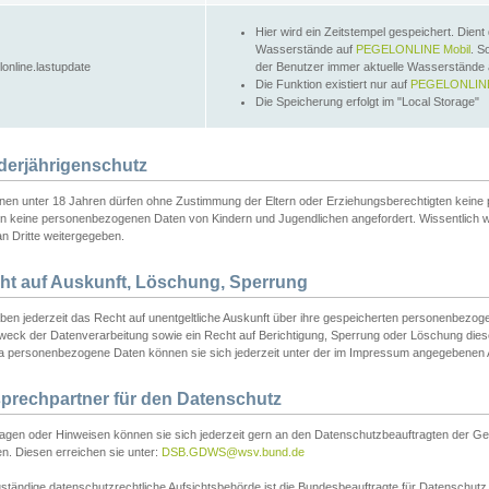
Hier wird ein Zeitstempel gespeichert. Dient
Wasserstände auf
PEGELONLINE Mobil
. S
lonline.lastupdate
der Benutzer immer aktuelle Wasserstände
Die Funktion existiert nur auf
PEGELONLINE
Die Speicherung erfolgt im "Local Storage"
derjährigenschutz
nen unter 18 Jahren dürfen ohne Zustimmung der Eltern oder Erziehungsberechtigten keine
n keine personenbezogenen Daten von Kindern und Jugendlichen angefordert. Wissentlich 
an Dritte weitergegeben.
ht auf Auskunft, Löschung, Sperrung
aben jederzeit das Recht auf unentgeltliche Auskunft über ihre gespeicherten personenbez
weck der Datenverarbeitung sowie ein Recht auf Berichtigung, Sperrung oder Löschung dies
 personenbezogene Daten können sie sich jederzeit unter der im Impressum angegebenen
prechpartner für den Datenschutz
ragen oder Hinweisen können sie sich jederzeit gern an den Datenschutzbeauftragten der Ge
n. Diesen erreichen sie unter:
DSB.GDWS@wsv.bund.de
ständige datenschutzrechtliche Aufsichtsbehörde ist die Bundesbeauftragte für Datenschutz u