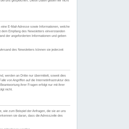
ei uns gespeichert. Diese Daten geben wir nicht
 eine E-Mail-Adresse sowie Informationen, welche
it dem Empfang des Newsletters einverstanden
sand der angeforderten Informationen und geben
 Versand des Newsletters können sie jederzeit
, werden an Dritte nur übermittelt, soweit dies
lle von Angriffen auf die Internetinfrastruktur des
Beantwortung ihrer Fragen erfolgt nur mit ihrer
gt nicht.
, wie zum Beispiel der Anfragen, die sie an uns
erkennen sie daran, dass die Adresszeile des