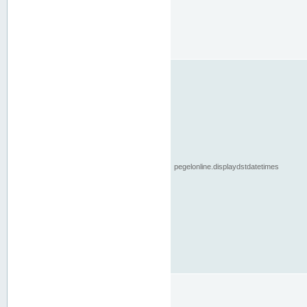
pegelonline.displaydstdatetimes