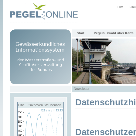
Hilfe
Link
Start
Pegelauswahl über Karte
Newsletter
Datenschutzh
Elbe - Cuxhaven Steubenhöft
Datenschutzer