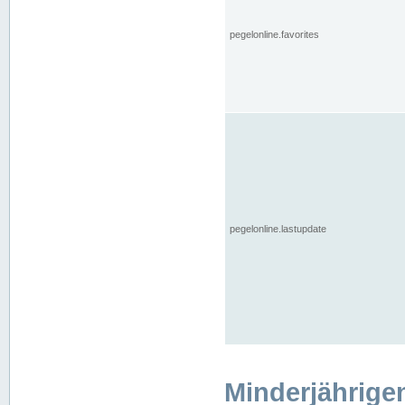
pegelonline.favorites
pegelonline.lastupdate
Minderjährige