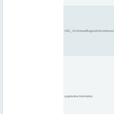
NSC_JOr0zbowdfkqgskdxhlvsebttsws
pegelonline.limitrelation