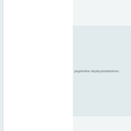
pegelonline.displaydstdatetimes