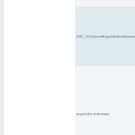
NSC_JOr0zbowdfkqgskdxhlvsebttsws
pegelonline.limitrelation