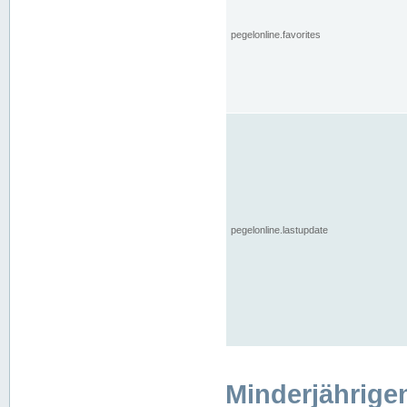
pegelonline.favorites
pegelonline.lastupdate
Minderjährige