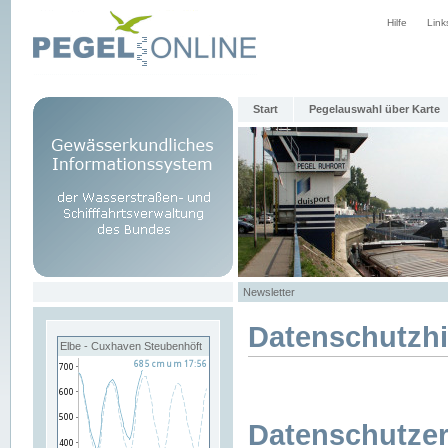
Hilfe
Link
Start
Pegelauswahl über Karte
Newsletter
Datenschutzh
Elbe - Cuxhaven Steubenhöft
Datenschutzer