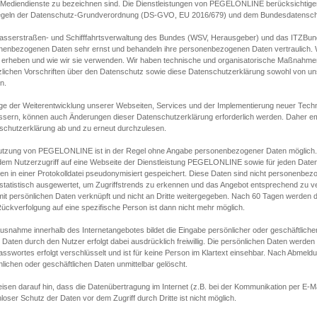
s Mediendienste zu bezeichnen sind. Die Dienstleistungen von PEGELONLINE berücksichtigen
egeln der Datenschutz-Grundverordnung (DS-GVO, EU 2016/679) und dem Bundesdatensc
asserstraßen- und Schifffahrtsverwaltung des Bundes (WSV, Herausgeber) und das ITZBund
nenbezogenen Daten sehr ernst und behandeln ihre personenbezogenen Daten vertraulich. W
 erheben und wie wir sie verwenden. Wir haben technische und organisatorische Maßnahmen g
zlichen Vorschriften über den Datenschutz sowie diese Datenschutzerklärung sowohl von uns
n.
ge der Weiterentwicklung unserer Webseiten, Services und der Implementierung neuer Techn
ssern, können auch Änderungen dieser Datenschutzerklärung erforderlich werden. Daher emp
schutzerklärung ab und zu erneut durchzulesen.
utzung von PEGELONLINE ist in der Regel ohne Angabe personenbezogener Daten möglich.
edem Nutzerzugriff auf eine Webseite der Dienstleistung PEGELONLINE sowie für jeden Dat
en in einer Protokolldatei pseudonymisiert gespeichert. Diese Daten sind nicht personenbez
statistisch ausgewertet, um Zugriffstrends zu erkennen und das Angebot entsprechend zu 
mit persönlichen Daten verknüpft und nicht an Dritte weitergegeben. Nach 60 Tagen werden d
ückverfolgung auf eine spezifische Person ist dann nicht mehr möglich.
Ausnahme innerhalb des Internetangebotes bildet die Eingabe persönlicher oder geschäftlic
 Daten durch den Nutzer erfolgt dabei ausdrücklich freiwillig. Die persönlichen Daten werden
asswortes erfolgt verschlüsselt und ist für keine Person im Klartext einsehbar. Nach Abmel
lichen oder geschäftlichen Daten unmittelbar gelöscht.
isen darauf hin, dass die Datenübertragung im Internet (z.B. bei der Kommunikation per E-Ma
loser Schutz der Daten vor dem Zugriff durch Dritte ist nicht möglich.