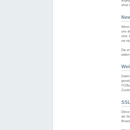
angeg
ohne i
New
Wenn 
uns d
sind.
sie ni
Die er
widerr
Wei
Daten,
gesetz
ITZBun
Zusti
SSL
Diese 
als S
Browse