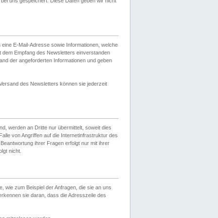
ei uns gespeichert. Diese Daten geben wir nicht
 eine E-Mail-Adresse sowie Informationen, welche
it dem Empfang des Newsletters einverstanden
sand der angeforderten Informationen und geben
 Versand des Newsletters können sie jederzeit
, werden an Dritte nur übermittelt, soweit dies
lle von Angriffen auf die Internetinfrastruktur des
Beantwortung ihrer Fragen erfolgt nur mit ihrer
gt nicht.
, wie zum Beispiel der Anfragen, die sie an uns
erkennen sie daran, dass die Adresszeile des