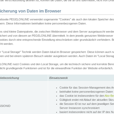
ie Verschlüsselung aktiviert ist, können die Daten, die sie an uns übermitteln, nicht von Dri
icherung von Daten im Browser
ebseite PEGELONLINE verwendet sogenannte "Cookies" als auch den lokalen Speicher des 
hern. Diese Informationen beinhalten keine personenbezogenen Daten.
es sind kleine Datenpakete, die zwischen Webbrowser und dem Server ausgetauscht werde
ichert und von diesem an PEGELONLINE übermittelt. In dem jeweils genutzten Webbrowser
ookies durch eine entsprechende Einstellung einschränken oder grundsätzlich verhindern. B
cht werden.
er "Local Storage" Technik werden Daten lokal im Browser gespeichert. Diese können auch 
hen und bei einem späteren Besuch wieder ausgelesen werden. Auch Daten im "Local Storag
ONLINE nutzt Cookies und den Local Storage, um die technisch sichere und korrekte Bereit
icht grundlegende Funktionen und ist für die einwandfreie Funktion der Website erforderlich.
kiebezeichung
Einsatzzweck
Cookie für das Session-Management des 
beinhaltet keine personenbezogenen Daten
das Cookie ist insbesondere für den
Abo-Be
Gültigkeit endet mit Ablauf der aktuellen Sit
die Session-ID ist nur auf dem jeweiligen Se
SSIONID
Server-Instanzen synchronisiert
basiert insbesondere nicht auf der IP des N