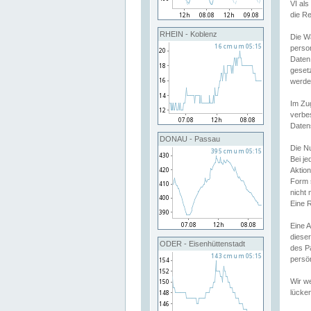
VI al
die R
RHEIN - Koblenz
Die W
perso
Daten
geset
werde
Im Zu
verbe
Daten
DONAU - Passau
Die N
Bei j
Aktion
Form 
nicht 
Eine R
Eine 
dieser
ODER - Eisenhüttenstadt
des P
persön
Wir we
lücken