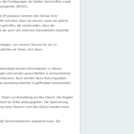
 die Festlegungen der beiden Vorschriften sowie
hutzgesetz (BDSG).
 (Produktion) nehmen den Schutz ihrer
ir möchten, dass sie wissen, wann wir welche
etroffen, die sicherstellen, dass die
 als auch von externen Dienstleistern beachtet
ologien, um unseren Service für sie zu
fehlen wir Ihnen, sich diese
endownload werden Informationen zu diesen
ogen und werden ausschließlich in anonymisierter
verbessern. Auch werden diese Nutzungsdaten
ie pseudonymisierten Zugriffsdaten anonymisiert.
her Daten zur Anmeldung am Abo-Dienst. Die Angabe
 nicht an Dritte weitergegeben. Die Speicherung
dung eines Nutzers vom Abo-Dienst werden seine
il) Sicherheitslücken aufweisen kann. Ein