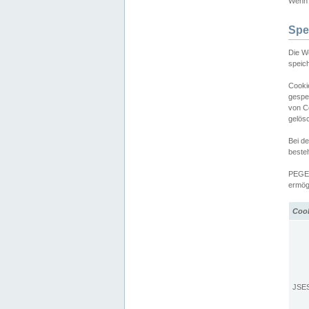
Wenn d
Spe
Die W
speic
Cooki
gespe
von C
gelös
Bei d
beste
PEGEL
ermögl
Coo
JSE