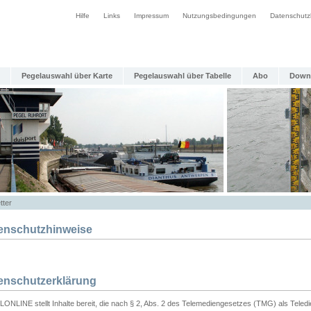
Hilfe
Links
Impressum
Nutzungsbedingungen
Datenschutz
Pegelauswahl über Karte
Pegelauswahl über Tabelle
Abo
Down
tter
enschutzhinweise
enschutzerklärung
ONLINE stellt Inhalte bereit, die nach § 2, Abs. 2 des Telemediengesetzes (TMG) als Teled