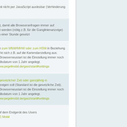
it nicht per JavaScript auslesbar (Verhinderung
, damit alle Browseranfragen immer auf
erden (nötig z.B. für die Ganglinienanzeige)
n einer Stunde gesetzt
te
zum MNW/MHW oder zum HSW
in Beziehung
t sich z.B. auf die Kartendarstellung aus.
Browserneustart ist die Einstellung immer noch
llsdatum von 1 Jahr angelegt.
ww.pegelmobil.de/gast/start#settings
gesetzlicher Zeit oder ganzjährig in
eigen soll (Standard ist die gesetzliche Zeit).
Browserneustart ist die Einstellung immer noch
llsdatum von 1 Jahr angelegt.
ww.pegelmobil.de/gast/start#settings
auf dem Endgerät des Users
 Mobil