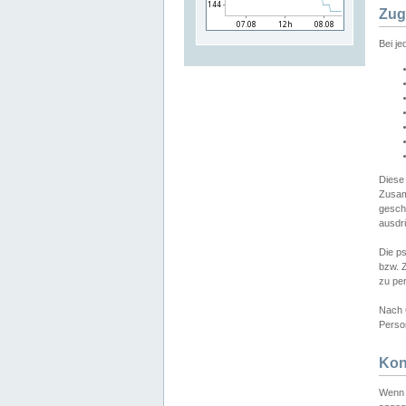
Zug
Bei j
Diese
Zusam
gesch
ausdrü
Die p
bzw. 
zu pe
Nach 
Person
Kon
Wenn 