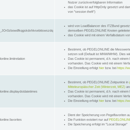
Nutzer zurückverfolgbaren Information
das Cookie ist auf HttpOnly gesetzt und dam
von "session theft")
wird von LoadBalancer des ITZBund gesetzt
JOr0zbowdfkqgskdxhlvsebttswszdq
demselben PEGELONLINE Knoten geleitetet w
das Cookie wird mit einem Verfallsdatum vo
Bestimmt, ob PEGELONLINE die Messwer
setzen soll (Default ist MNW/MHW). Dies wirk
online.limitrelation
Das Cookie ist permanent, d.h. nach einem 
vorhanden. Das Cookie wird mit einem Verfa
Die Einstellung erfolgt
hier
bzw. bei
https://w
Bestimmt, ob PEGELONLINE Zeitpunkte in
Mitteleuropäischer Zeit (Winterzeit, MEZ)
anz
lonline.displaydstdatetimes
Das Cookie ist permanent, d.h. nach einem 
vorhanden. Das Cookie wird mit einem Verfa
Die Einstellung erfolgt
hier
bzw. bei
https://w
Dient der Speicherung von Pegelfavoriten 
online.favorites
Die Funktion existiert nur auf
PEGELONLINE
Die Speicherung erfolgt im "Local Storage"