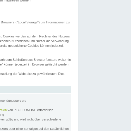
tten mitgelesen werden.
Browsers ("Local Storage") um Informationen zu
n. Cookies werden auf dem Rechner des Nutzers
 können Nutzerinnen und Nutzer die Verwendung
ereits gespeicherte Cookies können jederzeit
nach dem Schließen des Browserfensters weiterhin
e" können jederzeit im Browser gelöscht werden.
stellung der Webseite zu gewährleisten. Dies
Anwendungsservers
reich
von PEGELONLINE erforderlich
zung
rver gültig und wird nicht über verschiedene
utzers oder einer sonstigen auf den tatsächlichen