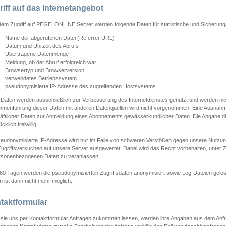
riff auf das Internetangebot
edem Zugriff auf PEGELONLINE Server werden folgende Daten für statistische und Sicherun
Name der abgerufenen Datei (Referrer URL)
Datum und Uhrzeit des Abrufs
Übertragene Datenmenge
Meldung, ob der Abruf erfolgreich war
Browsertyp und Browserversion
verwendetes Betriebssystem
pseudonymisierte IP-Adresse des zugreifenden Hostsystems
 Daten werden ausschließlich zur Verbesserung des Internetdienstes genutzt und werden ni
menführung dieser Daten mit anderen Datenquellen wird nicht vorgenommen. Eine Ausnahme 
äftlicher Daten zur Anmeldung eines Abonnements gewässerkundlicher Daten. Die Angabe die
cklich freiwillig.
seudonymisierte IP-Adresse wird nur im Falle von schweren Verstößen gegen unsere Nutzun
Zugriffsversuchen auf unsere Server ausgewertet. Dabei wird das Recht vorbehalten, unter Z
rsonenbezogenen Daten zu veranlassen.
60 Tagen werden die pseudonymisierten Zugriffsdaten anonymisiert sowie Log-Dateien gelösc
 ist dann nicht mehr möglich.
taktformular
sie uns per Kontaktformular Anfragen zukommen lassen, werden ihre Angaben aus dem Anfrag