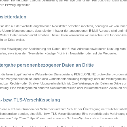
ebenen Kontaktdaten zwecks Bearbeitung der Anfrage und für den Fall von Anschlussfragen b
hre Einwilligung weiter.
sletterdaten
sie den auf der Website angebotenen Newsletter beziehen möchten, benötigen wir von Ihnen
ie Überprüfung gestatten, dass sie der Inhaber der angegebenen E-Mail-Adresse sind und m
 Weitere Daten werden nicht erhoben. Diese Daten verwenden wir ausschließlich für den Ver
cht an Dritte weiter.
teilte Einwilligung zur Speicherung der Daten, der E-Mail-Adresse sowie deren Nutzung zum
ufen, etwa über den "Newsletter kündigen"-Link im Newsletter oder auf der Webseite.
tergabe personenbezogener Daten an Dritte
 die beim Zugriff auf eine Webseite der Dienstleistung PEGELONLINE protokolliert worden sind
lich vorgeschrieben ist, durch eine Gerichtsentscheidung festgelegt oder die Weitergabe im Fa
d zur Rechts- oder Strafverfolgung erforderlich ist. Eine Weitergabe der Daten an Dritte zur 
mmung. Eine Weitergabe zu anderen nichtkommerziellen oder zu kommerziellen Zwecken erfol
- bzw. TLS-Verschlüsselung
Seite nutzt aus Gründen der Sicherheit und zum Schutz der Übertragung vertraulicher Inhalte
eitenbetreiber senden, eine SSL- bzw. TLS-Verschlüsselung. Eine verschlüsselte Verbindung 
rs von "http://" auf "https://" wechselt sowie am Schloss-Symbol in ihrer Browserzeile.