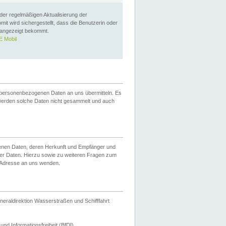
 der regelmäßigen Aktualisierung der
omit wird sichergestellt, dass die Benutzerin oder
 angezeigt bekommt.
 Mobil
 personenbezogenen Daten an uns übermitteln. Es
werden solche Daten nicht gesammelt und auch
ogenen Daten, deren Herkunft und Empfänger und
er Daten. Hierzu sowie zu weiteren Fragen zum
 Adresse an uns wenden.
neraldirektion Wasserstraßen und Schifffahrt
nd Informationsfreiheit (BfDI).