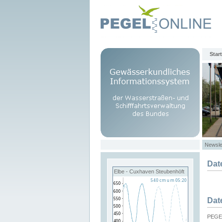
Start
Newsle
Dat
Elbe - Cuxhaven Steubenhöft
Dat
PEGEL