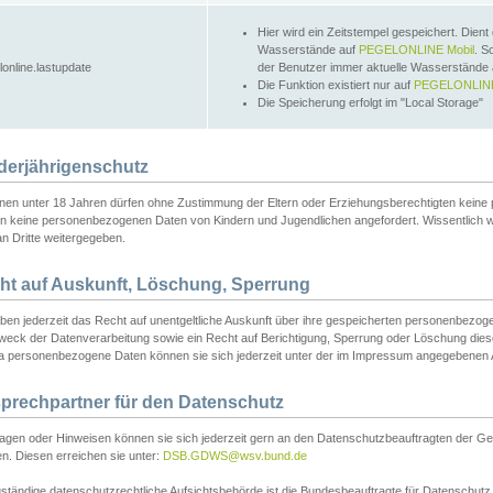
Hier wird ein Zeitstempel gespeichert. Dient
Wasserstände auf
PEGELONLINE Mobil
. S
lonline.lastupdate
der Benutzer immer aktuelle Wasserstände
Die Funktion existiert nur auf
PEGELONLINE
Die Speicherung erfolgt im "Local Storage"
derjährigenschutz
nen unter 18 Jahren dürfen ohne Zustimmung der Eltern oder Erziehungsberechtigten keine
n keine personenbezogenen Daten von Kindern und Jugendlichen angefordert. Wissentlich 
an Dritte weitergegeben.
ht auf Auskunft, Löschung, Sperrung
aben jederzeit das Recht auf unentgeltliche Auskunft über ihre gespeicherten personenbez
weck der Datenverarbeitung sowie ein Recht auf Berichtigung, Sperrung oder Löschung dies
 personenbezogene Daten können sie sich jederzeit unter der im Impressum angegebenen
prechpartner für den Datenschutz
ragen oder Hinweisen können sie sich jederzeit gern an den Datenschutzbeauftragten der Ge
n. Diesen erreichen sie unter:
DSB.GDWS@wsv.bund.de
ständige datenschutzrechtliche Aufsichtsbehörde ist die Bundesbeauftragte für Datenschutz u