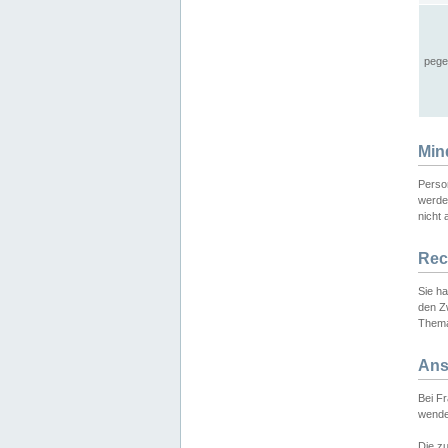
pege
Min
Perso
werde
nicht 
Rec
Sie h
den Z
Thema
Ans
Bei F
wende
Die zu