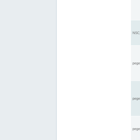
NSC_
pegel
pege
pegel