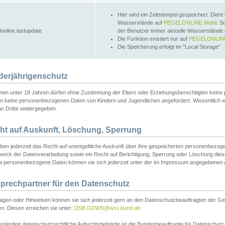
Hier wird ein Zeitstempel gespeichert. Dient
Wasserstände auf
PEGELONLINE Mobil
. S
lonline.lastupdate
der Benutzer immer aktuelle Wasserstände
Die Funktion existiert nur auf
PEGELONLINE
Die Speicherung erfolgt im "Local Storage"
derjährigenschutz
nen unter 18 Jahren dürfen ohne Zustimmung der Eltern oder Erziehungsberechtigten keine
n keine personenbezogenen Daten von Kindern und Jugendlichen angefordert. Wissentlich 
an Dritte weitergegeben.
ht auf Auskunft, Löschung, Sperrung
aben jederzeit das Recht auf unentgeltliche Auskunft über ihre gespeicherten personenbez
weck der Datenverarbeitung sowie ein Recht auf Berichtigung, Sperrung oder Löschung dies
 personenbezogene Daten können sie sich jederzeit unter der im Impressum angegebenen
prechpartner für den Datenschutz
ragen oder Hinweisen können sie sich jederzeit gern an den Datenschutzbeauftragten der Ge
n. Diesen erreichen sie unter:
DSB.GDWS@wsv.bund.de
ständige datenschutzrechtliche Aufsichtsbehörde ist die Bundesbeauftragte für Datenschutz u