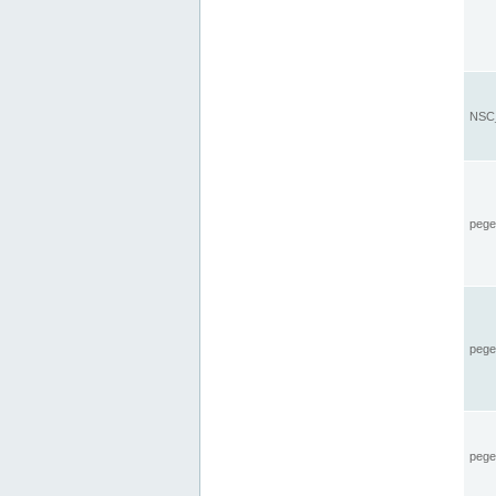
NSC_
pegel
pege
pegel