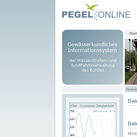
Start
Newsle
Dat
Elbe - Cuxhaven Steubenhöft
Dat
PEGEL