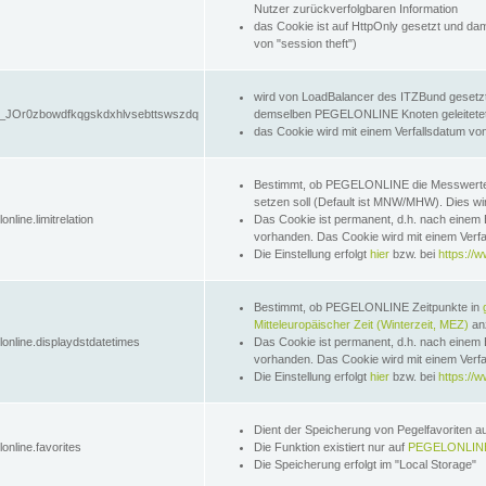
Nutzer zurückverfolgbaren Information
das Cookie ist auf HttpOnly gesetzt und dam
von "session theft")
wird von LoadBalancer des ITZBund gesetzt
JOr0zbowdfkqgskdxhlvsebttswszdq
demselben PEGELONLINE Knoten geleitetet w
das Cookie wird mit einem Verfallsdatum vo
Bestimmt, ob PEGELONLINE die Messwer
setzen soll (Default ist MNW/MHW). Dies wirk
online.limitrelation
Das Cookie ist permanent, d.h. nach einem 
vorhanden. Das Cookie wird mit einem Verfa
Die Einstellung erfolgt
hier
bzw. bei
https://w
Bestimmt, ob PEGELONLINE Zeitpunkte in
Mitteleuropäischer Zeit (Winterzeit, MEZ)
anz
lonline.displaydstdatetimes
Das Cookie ist permanent, d.h. nach einem 
vorhanden. Das Cookie wird mit einem Verfa
Die Einstellung erfolgt
hier
bzw. bei
https://w
Dient der Speicherung von Pegelfavoriten 
online.favorites
Die Funktion existiert nur auf
PEGELONLINE
Die Speicherung erfolgt im "Local Storage"