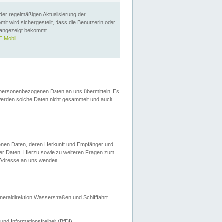
 der regelmäßigen Aktualisierung der
omit wird sichergestellt, dass die Benutzerin oder
 angezeigt bekommt.
 Mobil
 personenbezogenen Daten an uns übermitteln. Es
werden solche Daten nicht gesammelt und auch
ogenen Daten, deren Herkunft und Empfänger und
er Daten. Hierzu sowie zu weiteren Fragen zum
 Adresse an uns wenden.
neraldirektion Wasserstraßen und Schifffahrt
nd Informationsfreiheit (BfDI).