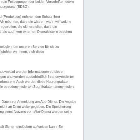
 die Festlegungen der beiden Vorschriften sowie
hutzgesetz (BDSG).
 (Produktion) nehmen den Schutz ihrer
ir möchten, dass sie wissen, wann wir welche
etroffen, die sicherstellen, dass die
 als auch von externen Dienstleistern beachtet
ologien, um unseren Service für sie zu
fehlen wir Ihnen, sich diese
endownload werden Informationen zu diesen
ogen und werden ausschließlich in anonymisierter
verbessern. Auch werden diese Nutzungsdaten
ie pseudonymisierten Zugriffsdaten anonymisiert.
her Daten zur Anmeldung am Abo-Dienst. Die Angabe
 nicht an Dritte weitergegeben. Die Speicherung
dung eines Nutzers vom Abo-Dienst werden seine
il) Sicherheitslücken aufweisen kann. Ein