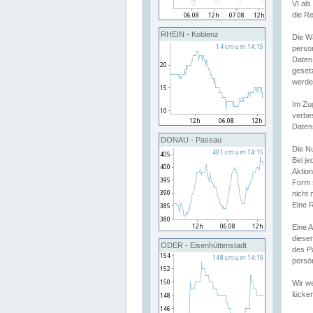
VI al
die R
RHEIN - Koblenz
Die W
perso
Daten
geset
werde
Im Zu
verbe
Daten
DONAU - Passau
Die N
Bei j
Aktion
Form 
nicht 
Eine R
Eine 
dieser
ODER - Eisenhüttenstadt
des P
persön
Wir we
lücken