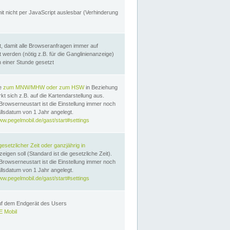
it nicht per JavaScript auslesbar (Verhinderung
, damit alle Browseranfragen immer auf
erden (nötig z.B. für die Ganglinienanzeige)
n einer Stunde gesetzt
te
zum MNW/MHW oder zum HSW
in Beziehung
t sich z.B. auf die Kartendarstellung aus.
Browserneustart ist die Einstellung immer noch
llsdatum von 1 Jahr angelegt.
ww.pegelmobil.de/gast/start#settings
gesetzlicher Zeit oder ganzjährig in
eigen soll (Standard ist die gesetzliche Zeit).
Browserneustart ist die Einstellung immer noch
llsdatum von 1 Jahr angelegt.
ww.pegelmobil.de/gast/start#settings
auf dem Endgerät des Users
 Mobil