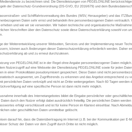
s Mediendienste zu bezeichnen sind. Die Dienstleistungen von PEGELONLINE berücksichtigen
egeln der Datenschutz-Grundverordnung (DS-GVO, EU 2016/679) und dem Bundesdatensc
asserstraßen- und Schifffahrtsverwaltung des Bundes (WSV, Herausgeber) und das ITZBund
nenbezogenen Daten sehr ernst und behandeln ihre personenbezogenen Daten vertraulich. W
 erheben und wie wir sie verwenden. Wir haben technische und organisatorische Maßnahmen g
zlichen Vorschriften über den Datenschutz sowie diese Datenschutzerklärung sowohl von uns
n.
ge der Weiterentwicklung unserer Webseiten, Services und der Implementierung neuer Techn
ssern, können auch Änderungen dieser Datenschutzerklärung erforderlich werden. Daher emp
schutzerklärung ab und zu erneut durchzulesen.
utzung von PEGELONLINE ist in der Regel ohne Angabe personenbezogener Daten möglich.
edem Nutzerzugriff auf eine Webseite der Dienstleistung PEGELONLINE sowie für jeden Dat
en in einer Protokolldatei pseudonymisiert gespeichert. Diese Daten sind nicht personenbez
statistisch ausgewertet, um Zugriffstrends zu erkennen und das Angebot entsprechend zu 
mit persönlichen Daten verknüpft und nicht an Dritte weitergegeben. Nach 60 Tagen werden d
ückverfolgung auf eine spezifische Person ist dann nicht mehr möglich.
Ausnahme innerhalb des Internetangebotes bildet die Eingabe persönlicher oder geschäftlic
 Daten durch den Nutzer erfolgt dabei ausdrücklich freiwillig. Die persönlichen Daten werden
asswortes erfolgt verschlüsselt und ist für keine Person im Klartext einsehbar. Nach Abmel
lichen oder geschäftlichen Daten unmittelbar gelöscht.
isen darauf hin, dass die Datenübertragung im Internet (z.B. bei der Kommunikation per E-Ma
loser Schutz der Daten vor dem Zugriff durch Dritte ist nicht möglich.