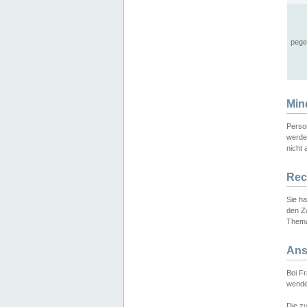
pege
Min
Perso
werde
nicht 
Rec
Sie h
den Z
Thema
Ans
Bei F
wende
Die zu