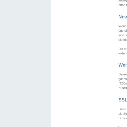
angeg
ohne i
New
Wenn 
uns d
sind.
sie ni
Die er
widerr
Wei
Daten,
gesetz
ITZBun
Zusti
SSL
Diese 
als S
Browse