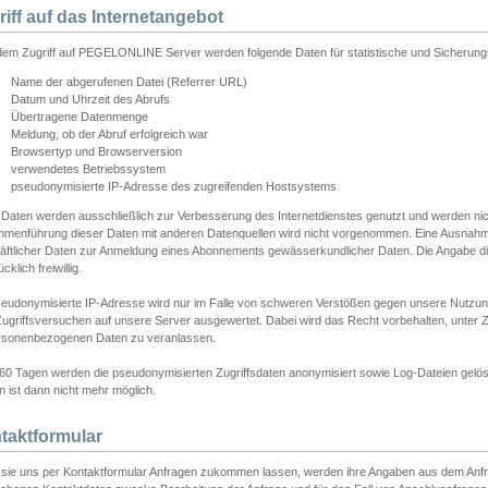
riff auf das Internetangebot
edem Zugriff auf PEGELONLINE Server werden folgende Daten für statistische und Sicherun
Name der abgerufenen Datei (Referrer URL)
Datum und Uhrzeit des Abrufs
Übertragene Datenmenge
Meldung, ob der Abruf erfolgreich war
Browsertyp und Browserversion
verwendetes Betriebssystem
pseudonymisierte IP-Adresse des zugreifenden Hostsystems
 Daten werden ausschließlich zur Verbesserung des Internetdienstes genutzt und werden ni
menführung dieser Daten mit anderen Datenquellen wird nicht vorgenommen. Eine Ausnahme 
äftlicher Daten zur Anmeldung eines Abonnements gewässerkundlicher Daten. Die Angabe die
cklich freiwillig.
seudonymisierte IP-Adresse wird nur im Falle von schweren Verstößen gegen unsere Nutzun
Zugriffsversuchen auf unsere Server ausgewertet. Dabei wird das Recht vorbehalten, unter Z
rsonenbezogenen Daten zu veranlassen.
60 Tagen werden die pseudonymisierten Zugriffsdaten anonymisiert sowie Log-Dateien gelösc
 ist dann nicht mehr möglich.
taktformular
sie uns per Kontaktformular Anfragen zukommen lassen, werden ihre Angaben aus dem Anfrag