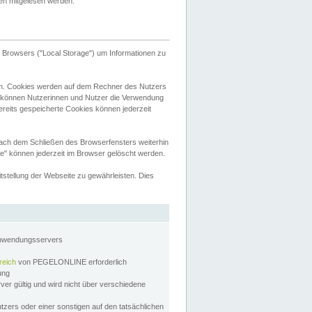
tten mitgelesen werden.
Browsers ("Local Storage") um Informationen zu
n. Cookies werden auf dem Rechner des Nutzers
 können Nutzerinnen und Nutzer die Verwendung
ereits gespeicherte Cookies können jederzeit
nach dem Schließen des Browserfensters weiterhin
e" können jederzeit im Browser gelöscht werden.
stellung der Webseite zu gewährleisten. Dies
Anwendungsservers
reich
von PEGELONLINE erforderlich
zung
rver gültig und wird nicht über verschiedene
utzers oder einer sonstigen auf den tatsächlichen