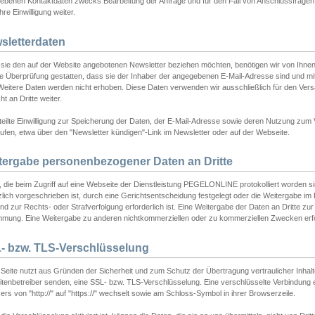
ebenen Kontaktdaten zwecks Bearbeitung der Anfrage und für den Fall von Anschlussfragen b
hre Einwilligung weiter.
sletterdaten
sie den auf der Website angebotenen Newsletter beziehen möchten, benötigen wir von Ihnen
ie Überprüfung gestatten, dass sie der Inhaber der angegebenen E-Mail-Adresse sind und m
 Weitere Daten werden nicht erhoben. Diese Daten verwenden wir ausschließlich für den Ver
cht an Dritte weiter.
teilte Einwilligung zur Speicherung der Daten, der E-Mail-Adresse sowie deren Nutzung zum
ufen, etwa über den "Newsletter kündigen"-Link im Newsletter oder auf der Webseite.
tergabe personenbezogener Daten an Dritte
 die beim Zugriff auf eine Webseite der Dienstleistung PEGELONLINE protokolliert worden sind
lich vorgeschrieben ist, durch eine Gerichtsentscheidung festgelegt oder die Weitergabe im Fa
d zur Rechts- oder Strafverfolgung erforderlich ist. Eine Weitergabe der Daten an Dritte zur 
mmung. Eine Weitergabe zu anderen nichtkommerziellen oder zu kommerziellen Zwecken erfol
- bzw. TLS-Verschlüsselung
Seite nutzt aus Gründen der Sicherheit und zum Schutz der Übertragung vertraulicher Inhalte
eitenbetreiber senden, eine SSL- bzw. TLS-Verschlüsselung. Eine verschlüsselte Verbindung 
rs von "http://" auf "https://" wechselt sowie am Schloss-Symbol in ihrer Browserzeile.