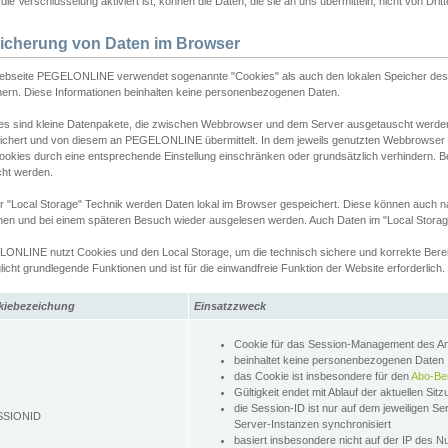
ie Verschlüsselung aktiviert ist, können die Daten, die sie an uns übermitteln, nicht von Dri
icherung von Daten im Browser
ebseite PEGELONLINE verwendet sogenannte "Cookies" als auch den lokalen Speicher des 
hern. Diese Informationen beinhalten keine personenbezogenen Daten.
es sind kleine Datenpakete, die zwischen Webbrowser und dem Server ausgetauscht werde
ichert und von diesem an PEGELONLINE übermittelt. In dem jeweils genutzten Webbrowser
ookies durch eine entsprechende Einstellung einschränken oder grundsätzlich verhindern. B
cht werden.
er "Local Storage" Technik werden Daten lokal im Browser gespeichert. Diese können auch 
hen und bei einem späteren Besuch wieder ausgelesen werden. Auch Daten im "Local Storag
ONLINE nutzt Cookies und den Local Storage, um die technisch sichere und korrekte Bereit
icht grundlegende Funktionen und ist für die einwandfreie Funktion der Website erforderlich.
kiebezeichung
Einsatzzweck
Cookie für das Session-Management des 
beinhaltet keine personenbezogenen Daten
das Cookie ist insbesondere für den
Abo-Be
Gültigkeit endet mit Ablauf der aktuellen Sit
die Session-ID ist nur auf dem jeweiligen Se
SSIONID
Server-Instanzen synchronisiert
basiert insbesondere nicht auf der IP des N