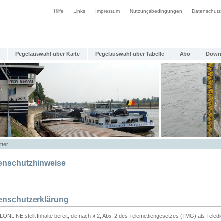
Hilfe
Links
Impressum
Nutzungsbedingungen
Datenschutz
Pegelauswahl über Karte
Pegelauswahl über Tabelle
Abo
Down
tter
enschutzhinweise
enschutzerklärung
ONLINE stellt Inhalte bereit, die nach § 2, Abs. 2 des Telemediengesetzes (TMG) als Teled