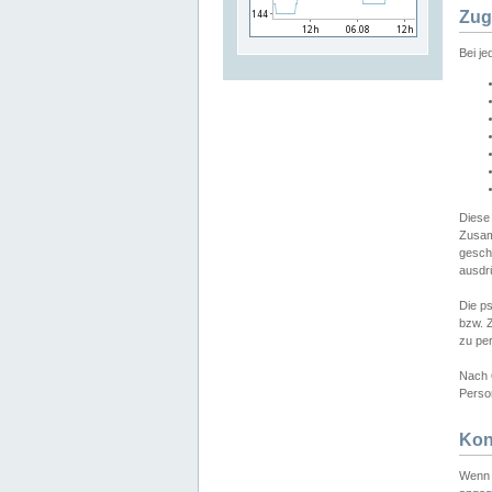
Zug
Bei j
Diese
Zusam
gesch
ausdrü
Die p
bzw. 
zu pe
Nach 
Person
Kon
Wenn 