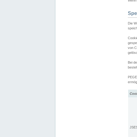
Wenn d
Spe
Die W
speic
Cooki
gespe
von C
gelös
Bei d
beste
PEGEL
ermögl
Coo
JSE