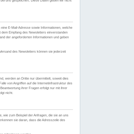
ei uns gespeichert. Diese Daten geben wir nicht
 eine E-Mail-Adresse sowie Informationen, welche
it dem Empfang des Newsletters einverstanden
sand der angeforderten Informationen und geben
 Versand des Newsletters können sie jederzeit
, werden an Dritte nur übermittelt, soweit dies
lle von Angriffen auf die Internetinfrastruktur des
Beantwortung ihrer Fragen erfolgt nur mit ihrer
gt nicht.
, wie zum Beispiel der Anfragen, die sie an uns
erkennen sie daran, dass die Adresszeile des