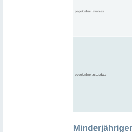
pegelonline.favorites
pegelonline.lastupdate
Minderjährige