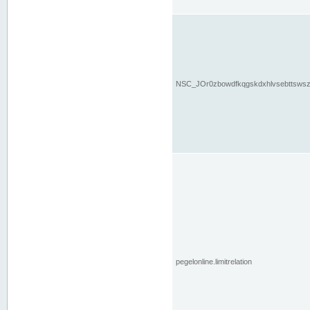
NSC_JOr0zbowdfkqgskdxhlvsebttsws
pegelonline.limitrelation