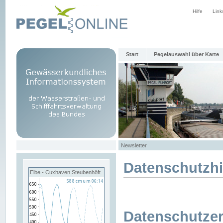
Hilfe
Link
Start
Pegelauswahl über Karte
Newsletter
Datenschutzh
Elbe - Cuxhaven Steubenhöft
Datenschutzer