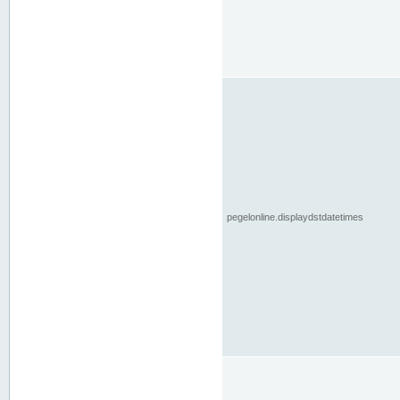
pegelonline.displaydstdatetimes