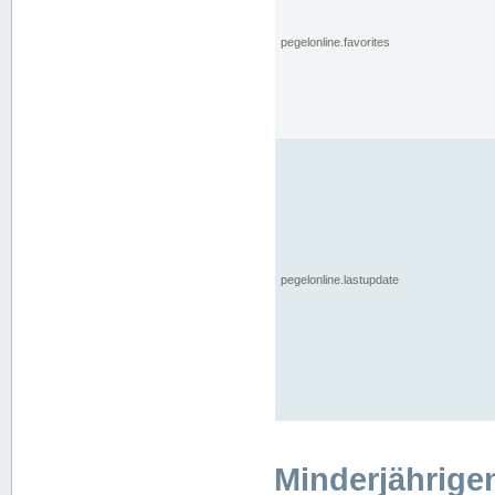
pegelonline.favorites
pegelonline.lastupdate
Minderjährige