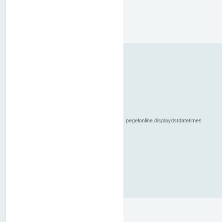
pegelonline.displaydstdatetimes