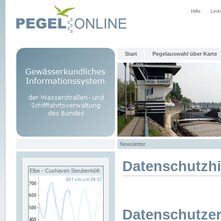
Hilfe
Link
Start
Pegelauswahl über Karte
Newsletter
Datenschutzh
Elbe - Cuxhaven Steubenhöft
Datenschutzer