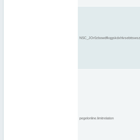
NSC_JOr0zbowdfkqgskdxhlvsebttsws
pegelonline.limitrelation