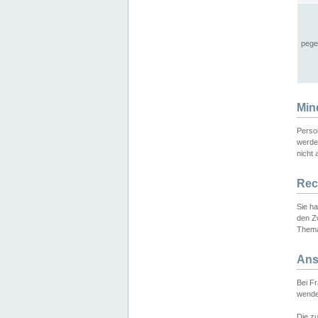
pege
Min
Perso
werde
nicht 
Rec
Sie h
den Z
Thema
Ans
Bei F
wende
Die zu