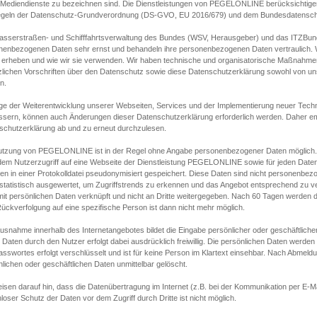
s Mediendienste zu bezeichnen sind. Die Dienstleistungen von PEGELONLINE berücksichtigen
egeln der Datenschutz-Grundverordnung (DS-GVO, EU 2016/679) und dem Bundesdatensc
asserstraßen- und Schifffahrtsverwaltung des Bundes (WSV, Herausgeber) und das ITZBund
nenbezogenen Daten sehr ernst und behandeln ihre personenbezogenen Daten vertraulich. W
 erheben und wie wir sie verwenden. Wir haben technische und organisatorische Maßnahmen g
zlichen Vorschriften über den Datenschutz sowie diese Datenschutzerklärung sowohl von uns
n.
ge der Weiterentwicklung unserer Webseiten, Services und der Implementierung neuer Techn
ssern, können auch Änderungen dieser Datenschutzerklärung erforderlich werden. Daher emp
schutzerklärung ab und zu erneut durchzulesen.
utzung von PEGELONLINE ist in der Regel ohne Angabe personenbezogener Daten möglich.
edem Nutzerzugriff auf eine Webseite der Dienstleistung PEGELONLINE sowie für jeden Dat
en in einer Protokolldatei pseudonymisiert gespeichert. Diese Daten sind nicht personenbez
statistisch ausgewertet, um Zugriffstrends zu erkennen und das Angebot entsprechend zu 
mit persönlichen Daten verknüpft und nicht an Dritte weitergegeben. Nach 60 Tagen werden d
ückverfolgung auf eine spezifische Person ist dann nicht mehr möglich.
Ausnahme innerhalb des Internetangebotes bildet die Eingabe persönlicher oder geschäftlic
 Daten durch den Nutzer erfolgt dabei ausdrücklich freiwillig. Die persönlichen Daten werden
asswortes erfolgt verschlüsselt und ist für keine Person im Klartext einsehbar. Nach Abmel
lichen oder geschäftlichen Daten unmittelbar gelöscht.
isen darauf hin, dass die Datenübertragung im Internet (z.B. bei der Kommunikation per E-Ma
loser Schutz der Daten vor dem Zugriff durch Dritte ist nicht möglich.