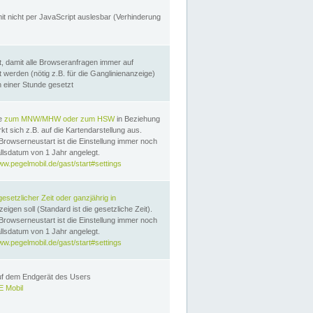
it nicht per JavaScript auslesbar (Verhinderung
, damit alle Browseranfragen immer auf
erden (nötig z.B. für die Ganglinienanzeige)
n einer Stunde gesetzt
te
zum MNW/MHW oder zum HSW
in Beziehung
t sich z.B. auf die Kartendarstellung aus.
Browserneustart ist die Einstellung immer noch
llsdatum von 1 Jahr angelegt.
ww.pegelmobil.de/gast/start#settings
gesetzlicher Zeit oder ganzjährig in
eigen soll (Standard ist die gesetzliche Zeit).
Browserneustart ist die Einstellung immer noch
llsdatum von 1 Jahr angelegt.
ww.pegelmobil.de/gast/start#settings
auf dem Endgerät des Users
 Mobil