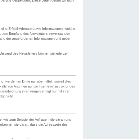
ei uns gespeichert. Diese Daten geben wir nicht
 eine E-Mail-Adresse sowie Informationen, welche
it dem Empfang des Newsletters einverstanden
sand der angeforderten Informationen und geben
 Versand des Newsletters können sie jederzeit
, werden an Dritte nur übermittelt, soweit dies
lle von Angriffen auf die Internetinfrastruktur des
Beantwortung ihrer Fragen erfolgt nur mit ihrer
gt nicht.
, wie zum Beispiel der Anfragen, die sie an uns
erkennen sie daran, dass die Adresszeile des