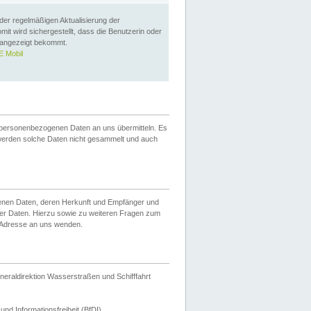
 der regelmäßigen Aktualisierung der
omit wird sichergestellt, dass die Benutzerin oder
 angezeigt bekommt.
 Mobil
 personenbezogenen Daten an uns übermitteln. Es
werden solche Daten nicht gesammelt und auch
ogenen Daten, deren Herkunft und Empfänger und
er Daten. Hierzu sowie zu weiteren Fragen zum
 Adresse an uns wenden.
neraldirektion Wasserstraßen und Schifffahrt
nd Informationsfreiheit (BfDI).