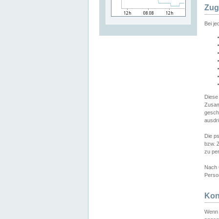
Zug
Bei j
Diese
Zusam
gesch
ausdrü
Die p
bzw. 
zu pe
Nach 
Person
Kon
Wenn 