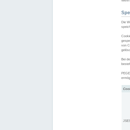
Wenn d
Spe
Die W
speic
Cooki
gespe
von C
gelös
Bei d
beste
PEGEL
ermögl
Coo
JSE