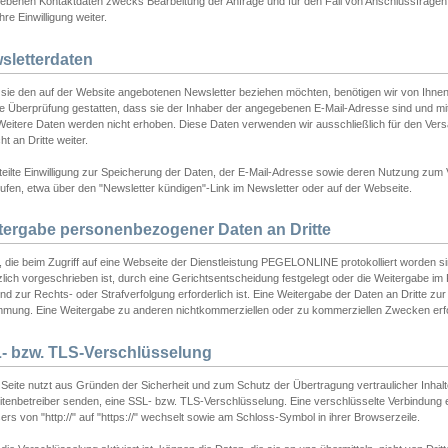
ebenen Kontaktdaten zwecks Bearbeitung der Anfrage und für den Fall von Anschlussfragen b
hre Einwilligung weiter.
sletterdaten
sie den auf der Website angebotenen Newsletter beziehen möchten, benötigen wir von Ihnen
ie Überprüfung gestatten, dass sie der Inhaber der angegebenen E-Mail-Adresse sind und m
 Weitere Daten werden nicht erhoben. Diese Daten verwenden wir ausschließlich für den Ver
cht an Dritte weiter.
teilte Einwilligung zur Speicherung der Daten, der E-Mail-Adresse sowie deren Nutzung zum
ufen, etwa über den "Newsletter kündigen"-Link im Newsletter oder auf der Webseite.
tergabe personenbezogener Daten an Dritte
 die beim Zugriff auf eine Webseite der Dienstleistung PEGELONLINE protokolliert worden sind
lich vorgeschrieben ist, durch eine Gerichtsentscheidung festgelegt oder die Weitergabe im Fa
d zur Rechts- oder Strafverfolgung erforderlich ist. Eine Weitergabe der Daten an Dritte zur 
mmung. Eine Weitergabe zu anderen nichtkommerziellen oder zu kommerziellen Zwecken erfol
- bzw. TLS-Verschlüsselung
Seite nutzt aus Gründen der Sicherheit und zum Schutz der Übertragung vertraulicher Inhalte
eitenbetreiber senden, eine SSL- bzw. TLS-Verschlüsselung. Eine verschlüsselte Verbindung 
rs von "http://" auf "https://" wechselt sowie am Schloss-Symbol in ihrer Browserzeile.