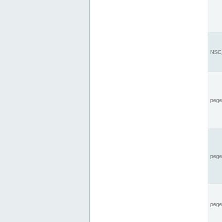
NSC_
pegel
pege
pegel