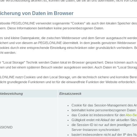
ie Verschlüsselung aktiviert ist, können die Daten, die sie an uns übermitteln, nicht von Dri
icherung von Daten im Browser
ebseite PEGELONLINE verwendet sogenannte "Cookies" als auch den lokalen Speicher des 
hern. Diese Informationen beinhalten keine personenbezogenen Daten.
es sind kleine Datenpakete, die zwischen Webbrowser und dem Server ausgetauscht werde
ichert und von diesem an PEGELONLINE übermittelt. In dem jeweils genutzten Webbrowser
ookies durch eine entsprechende Einstellung einschränken oder grundsätzlich verhindern. B
cht werden.
er "Local Storage" Technik werden Daten lokal im Browser gespeichert. Diese können auch 
hen und bei einem späteren Besuch wieder ausgelesen werden. Auch Daten im "Local Storag
ONLINE nutzt Cookies und den Local Storage, um die technisch sichere und korrekte Bereit
icht grundlegende Funktionen und ist für die einwandfreie Funktion der Website erforderlich.
kiebezeichung
Einsatzzweck
Cookie für das Session-Management des 
beinhaltet keine personenbezogenen Daten
das Cookie ist insbesondere für den
Abo-Be
Gültigkeit endet mit Ablauf der aktuellen Sit
die Session-ID ist nur auf dem jeweiligen Se
SSIONID
Server-Instanzen synchronisiert
basiert insbesondere nicht auf der IP des N