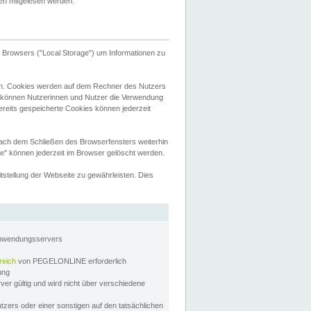
tten mitgelesen werden.
Browsers ("Local Storage") um Informationen zu
n. Cookies werden auf dem Rechner des Nutzers
 können Nutzerinnen und Nutzer die Verwendung
ereits gespeicherte Cookies können jederzeit
nach dem Schließen des Browserfensters weiterhin
e" können jederzeit im Browser gelöscht werden.
stellung der Webseite zu gewährleisten. Dies
Anwendungsservers
reich
von PEGELONLINE erforderlich
zung
rver gültig und wird nicht über verschiedene
utzers oder einer sonstigen auf den tatsächlichen