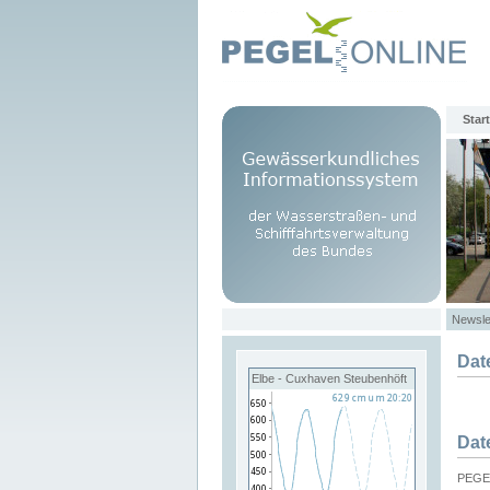
Start
Newsle
Dat
Elbe - Cuxhaven Steubenhöft
Dat
PEGEL