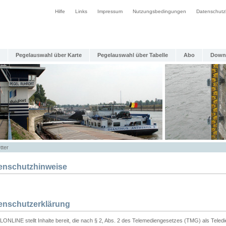
Hilfe
Links
Impressum
Nutzungsbedingungen
Datenschutz
Pegelauswahl über Karte
Pegelauswahl über Tabelle
Abo
Down
tter
enschutzhinweise
enschutzerklärung
ONLINE stellt Inhalte bereit, die nach § 2, Abs. 2 des Telemediengesetzes (TMG) als Teled