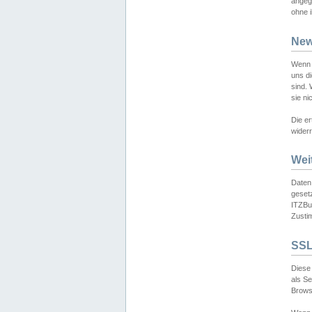
angeg
ohne i
New
Wenn 
uns d
sind.
sie ni
Die er
widerr
Wei
Daten,
gesetz
ITZBun
Zusti
SSL
Diese 
als S
Browse