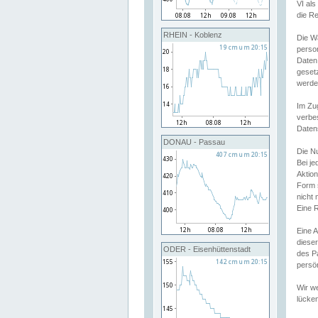
VI al
die R
RHEIN - Koblenz
Die W
perso
Daten
geset
werde
Im Zu
verbe
Daten
DONAU - Passau
Die N
Bei j
Aktion
Form 
nicht 
Eine R
Eine 
dieser
ODER - Eisenhüttenstadt
des P
persön
Wir we
lücken