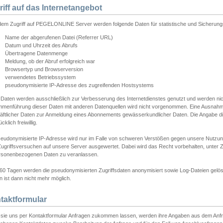
riff auf das Internetangebot
edem Zugriff auf PEGELONLINE Server werden folgende Daten für statistische und Sicherun
Name der abgerufenen Datei (Referrer URL)
Datum und Uhrzeit des Abrufs
Übertragene Datenmenge
Meldung, ob der Abruf erfolgreich war
Browsertyp und Browserversion
verwendetes Betriebssystem
pseudonymisierte IP-Adresse des zugreifenden Hostsystems
 Daten werden ausschließlich zur Verbesserung des Internetdienstes genutzt und werden ni
menführung dieser Daten mit anderen Datenquellen wird nicht vorgenommen. Eine Ausnahme 
äftlicher Daten zur Anmeldung eines Abonnements gewässerkundlicher Daten. Die Angabe die
cklich freiwillig.
seudonymisierte IP-Adresse wird nur im Falle von schweren Verstößen gegen unsere Nutzun
Zugriffsversuchen auf unsere Server ausgewertet. Dabei wird das Recht vorbehalten, unter Z
rsonenbezogenen Daten zu veranlassen.
60 Tagen werden die pseudonymisierten Zugriffsdaten anonymisiert sowie Log-Dateien gelösc
 ist dann nicht mehr möglich.
taktformular
sie uns per Kontaktformular Anfragen zukommen lassen, werden ihre Angaben aus dem Anfrag