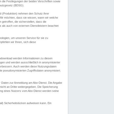
 die Festlegungen der beiden Vorschriften sowie
hutzgesetz (BDSG).
 (Produktion) nehmen den Schutz ihrer
ir möchten, dass sie wissen, wann wir welche
etroffen, die sicherstellen, dass die
 als auch von externen Dienstleistern beachtet
ologien, um unseren Service für sie zu
fehlen wir Ihnen, sich diese
endownload werden Informationen zu diesen
ogen und werden ausschließlich in anonymisierter
verbessern. Auch werden diese Nutzungsdaten
ie pseudonymisierten Zugriffsdaten anonymisiert.
her Daten zur Anmeldung am Abo-Dienst. Die Angabe
 nicht an Dritte weitergegeben. Die Speicherung
dung eines Nutzers vom Abo-Dienst werden seine
il) Sicherheitslücken aufweisen kann. Ein