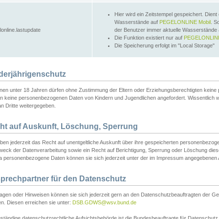
Hier wird ein Zeitstempel gespeichert. Dient
Wasserstände auf
PEGELONLINE Mobil
. S
lonline.lastupdate
der Benutzer immer aktuelle Wasserstände
Die Funktion existiert nur auf
PEGELONLINE
Die Speicherung erfolgt im "Local Storage"
derjährigenschutz
nen unter 18 Jahren dürfen ohne Zustimmung der Eltern oder Erziehungsberechtigten keine
n keine personenbezogenen Daten von Kindern und Jugendlichen angefordert. Wissentlich 
an Dritte weitergegeben.
ht auf Auskunft, Löschung, Sperrung
aben jederzeit das Recht auf unentgeltliche Auskunft über ihre gespeicherten personenbez
weck der Datenverarbeitung sowie ein Recht auf Berichtigung, Sperrung oder Löschung dies
 personenbezogene Daten können sie sich jederzeit unter der im Impressum angegebenen
prechpartner für den Datenschutz
ragen oder Hinweisen können sie sich jederzeit gern an den Datenschutzbeauftragten der Ge
n. Diesen erreichen sie unter:
DSB.GDWS@wsv.bund.de
ständige datenschutzrechtliche Aufsichtsbehörde ist die Bundesbeauftragte für Datenschutz u