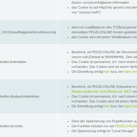
Nutzer zurückverfolgbaren Information
das Cookie ist auf HttpOnly gesetzt und dam
von "session theft")
wird von LoadBalancer des ITZBund gesetzt
JOr0zbowdfkqgskdxhlvsebttswszdq
demselben PEGELONLINE Knoten geleitetet w
das Cookie wird mit einem Verfallsdatum vo
Bestimmt, ob PEGELONLINE die Messwer
setzen soll (Default ist MNW/MHW). Dies wirk
online.limitrelation
Das Cookie ist permanent, d.h. nach einem 
vorhanden. Das Cookie wird mit einem Verfa
Die Einstellung erfolgt
hier
bzw. bei
https://w
Bestimmt, ob PEGELONLINE Zeitpunkte in
Mitteleuropäischer Zeit (Winterzeit, MEZ)
anz
lonline.displaydstdatetimes
Das Cookie ist permanent, d.h. nach einem 
vorhanden. Das Cookie wird mit einem Verfa
Die Einstellung erfolgt
hier
bzw. bei
https://w
Dient der Speicherung von Pegelfavoriten 
online.favorites
Die Funktion existiert nur auf
PEGELONLINE
Die Speicherung erfolgt im "Local Storage"