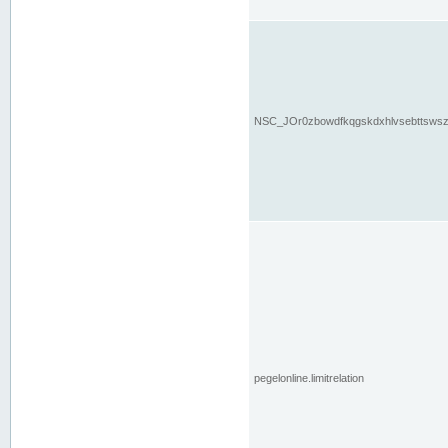
NSC_JOr0zbowdfkqgskdxhlvsebttsws
pegelonline.limitrelation