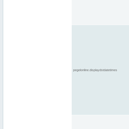
pegelonline.displaydstdatetimes