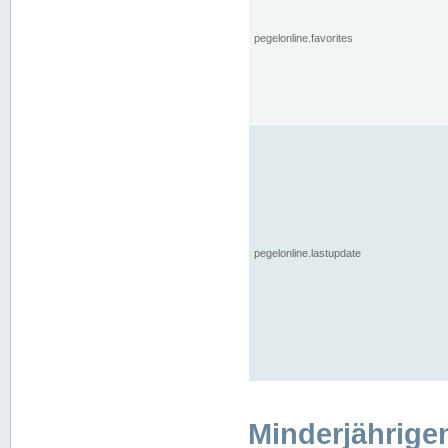
pegelonline.favorites
pegelonline.lastupdate
Minderjährige