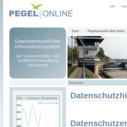
Hilfe
Link
Start
Pegelauswahl über Karte
Newsletter
Datenschutzh
Elbe - Cuxhaven Steubenhöft
Datenschutzer