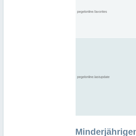
pegelonline.favorites
pegelonline.lastupdate
Minderjährige