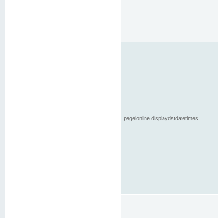
pegelonline.displaydstdatetimes