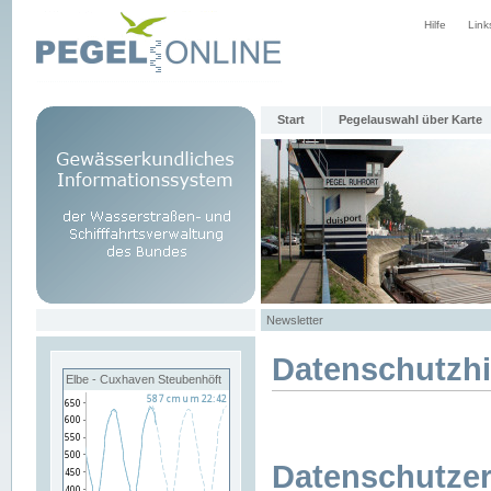
Hilfe
Link
Start
Pegelauswahl über Karte
Newsletter
Datenschutzh
Elbe - Cuxhaven Steubenhöft
Datenschutzer