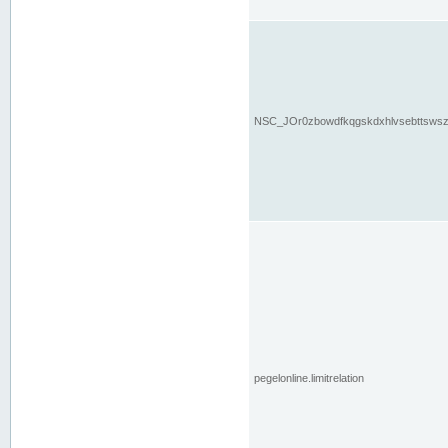
NSC_JOr0zbowdfkqgskdxhlvsebttsws
pegelonline.limitrelation