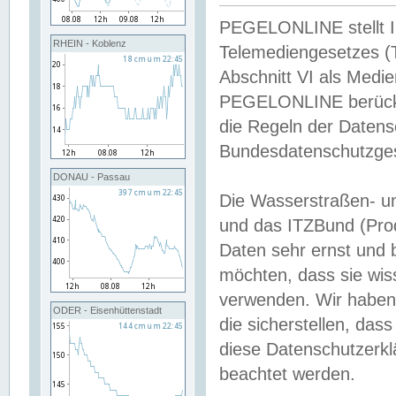
PEGELONLINE stellt Inh
RHEIN - Koblenz
Telemediengesetzes (
Abschnitt VI als Medie
PEGELONLINE berücksi
die Regeln der Date
Bundesdatenschutzge
DONAU - Passau
Die Wasserstraßen- u
und das ITZBund (Pro
Daten sehr ernst und 
möchten, dass sie wis
verwenden. Wir haben
ODER - Eisenhüttenstadt
die sicherstellen, das
diese Datenschutzerkl
beachtet werden.