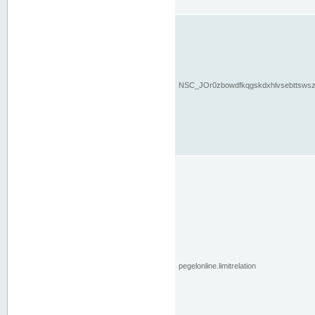
NSC_JOr0zbowdfkqgskdxhlvsebttsws
pegelonline.limitrelation