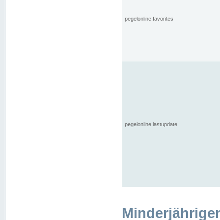
pegelonline.favorites
pegelonline.lastupdate
Minderjährige