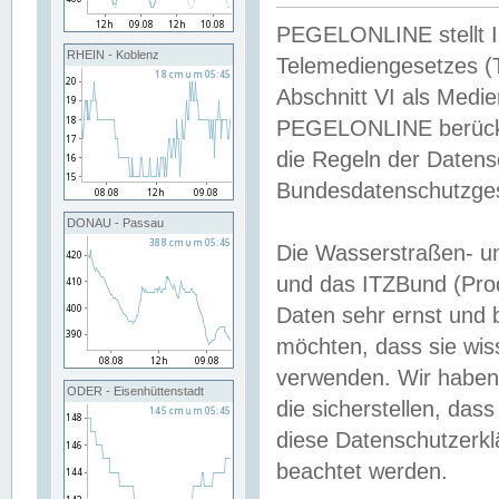
PEGELONLINE stellt Inh
RHEIN - Koblenz
Telemediengesetzes (
Abschnitt VI als Medie
PEGELONLINE berücksi
die Regeln der Date
Bundesdatenschutzge
DONAU - Passau
Die Wasserstraßen- u
und das ITZBund (Pro
Daten sehr ernst und 
möchten, dass sie wis
verwenden. Wir haben
ODER - Eisenhüttenstadt
die sicherstellen, das
diese Datenschutzerkl
beachtet werden.