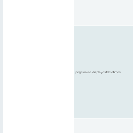
pegelonline.displaydstdatetimes