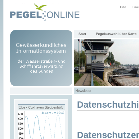
Hilfe
Link
Start
Pegelauswahl über Karte
Newsletter
Datenschutzh
Elbe - Cuxhaven Steubenhöft
Datenschutzer