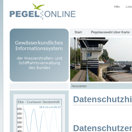
Hilfe
Link
Start
Pegelauswahl über Karte
Newsletter
Datenschutzh
Elbe - Cuxhaven Steubenhöft
Datenschutzer