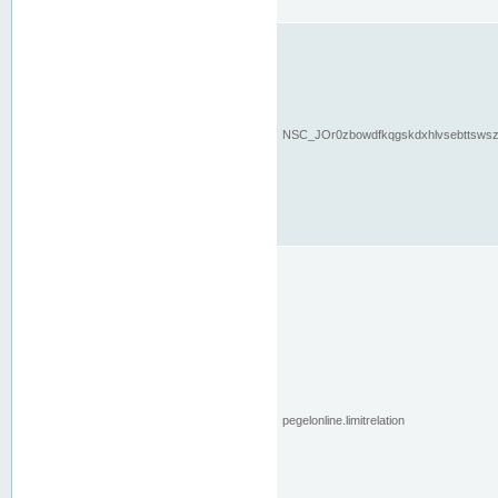
NSC_JOr0zbowdfkqgskdxhlvsebttsws
pegelonline.limitrelation