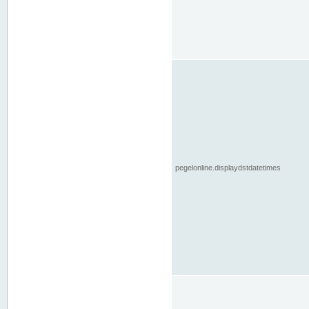
pegelonline.displaydstdatetimes