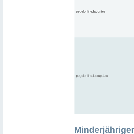
pegelonline.favorites
pegelonline.lastupdate
Minderjährige