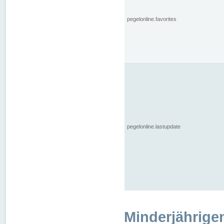
pegelonline.favorites
pegelonline.lastupdate
Minderjährige