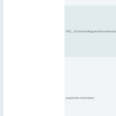
NSC_JOr0zbowdfkqgskdxhlvsebttsws
pegelonline.limitrelation