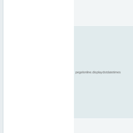
pegelonline.displaydstdatetimes