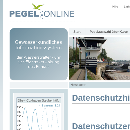
Hilfe
Link
Start
Pegelauswahl über Karte
Newsletter
Datenschutzh
Elbe - Cuxhaven Steubenhöft
Datenschutzer