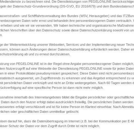
s Mediendienste zu bezeichnen sind. Die Dienstleistungen von PEGELONLINE berücksichtigen
egeln der Datenschutz-Grundverordnung (DS-GVO, EU 2016/679) und dem Bundesdatensc
asserstraßen- und Schifffahrtsverwaltung des Bundes (WSV, Herausgeber) und das ITZBund
nenbezogenen Daten sehr ernst und behandeln ihre personenbezogenen Daten vertraulich. W
 erheben und wie wir sie verwenden. Wir haben technische und organisatorische Maßnahmen g
zlichen Vorschriften über den Datenschutz sowie diese Datenschutzerklärung sowohl von uns
n.
ge der Weiterentwicklung unserer Webseiten, Services und der Implementierung neuer Techn
ssern, können auch Änderungen dieser Datenschutzerklärung erforderlich werden. Daher emp
schutzerklärung ab und zu erneut durchzulesen.
utzung von PEGELONLINE ist in der Regel ohne Angabe personenbezogener Daten möglich.
edem Nutzerzugriff auf eine Webseite der Dienstleistung PEGELONLINE sowie für jeden Dat
en in einer Protokolldatei pseudonymisiert gespeichert. Diese Daten sind nicht personenbez
statistisch ausgewertet, um Zugriffstrends zu erkennen und das Angebot entsprechend zu 
mit persönlichen Daten verknüpft und nicht an Dritte weitergegeben. Nach 60 Tagen werden d
ückverfolgung auf eine spezifische Person ist dann nicht mehr möglich.
Ausnahme innerhalb des Internetangebotes bildet die Eingabe persönlicher oder geschäftlic
 Daten durch den Nutzer erfolgt dabei ausdrücklich freiwillig. Die persönlichen Daten werden
asswortes erfolgt verschlüsselt und ist für keine Person im Klartext einsehbar. Nach Abmel
lichen oder geschäftlichen Daten unmittelbar gelöscht.
isen darauf hin, dass die Datenübertragung im Internet (z.B. bei der Kommunikation per E-Ma
loser Schutz der Daten vor dem Zugriff durch Dritte ist nicht möglich.