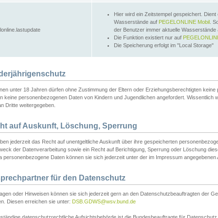
Hier wird ein Zeitstempel gespeichert. Dient
Wasserstände auf
PEGELONLINE Mobil
. S
lonline.lastupdate
der Benutzer immer aktuelle Wasserstände
Die Funktion existiert nur auf
PEGELONLINE
Die Speicherung erfolgt im "Local Storage"
derjährigenschutz
nen unter 18 Jahren dürfen ohne Zustimmung der Eltern oder Erziehungsberechtigten keine
n keine personenbezogenen Daten von Kindern und Jugendlichen angefordert. Wissentlich 
an Dritte weitergegeben.
ht auf Auskunft, Löschung, Sperrung
aben jederzeit das Recht auf unentgeltliche Auskunft über ihre gespeicherten personenbez
weck der Datenverarbeitung sowie ein Recht auf Berichtigung, Sperrung oder Löschung dies
 personenbezogene Daten können sie sich jederzeit unter der im Impressum angegebenen
prechpartner für den Datenschutz
ragen oder Hinweisen können sie sich jederzeit gern an den Datenschutzbeauftragten der Ge
n. Diesen erreichen sie unter:
DSB.GDWS@wsv.bund.de
ständige datenschutzrechtliche Aufsichtsbehörde ist die Bundesbeauftragte für Datenschutz u