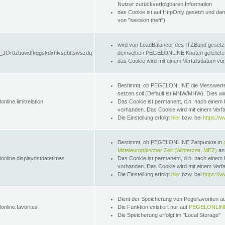
Nutzer zurückverfolgbaren Information
das Cookie ist auf HttpOnly gesetzt und dam
von "session theft")
wird von LoadBalancer des ITZBund gesetzt
JOr0zbowdfkqgskdxhlvsebttswszdq
demselben PEGELONLINE Knoten geleitetet w
das Cookie wird mit einem Verfallsdatum vo
Bestimmt, ob PEGELONLINE die Messwer
setzen soll (Default ist MNW/MHW). Dies wirk
online.limitrelation
Das Cookie ist permanent, d.h. nach einem 
vorhanden. Das Cookie wird mit einem Verfa
Die Einstellung erfolgt
hier
bzw. bei
https://w
Bestimmt, ob PEGELONLINE Zeitpunkte in
Mitteleuropäischer Zeit (Winterzeit, MEZ)
anz
lonline.displaydstdatetimes
Das Cookie ist permanent, d.h. nach einem 
vorhanden. Das Cookie wird mit einem Verfa
Die Einstellung erfolgt
hier
bzw. bei
https://w
Dient der Speicherung von Pegelfavoriten 
online.favorites
Die Funktion existiert nur auf
PEGELONLINE
Die Speicherung erfolgt im "Local Storage"