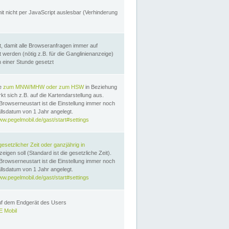
it nicht per JavaScript auslesbar (Verhinderung
, damit alle Browseranfragen immer auf
erden (nötig z.B. für die Ganglinienanzeige)
n einer Stunde gesetzt
te
zum MNW/MHW oder zum HSW
in Beziehung
t sich z.B. auf die Kartendarstellung aus.
Browserneustart ist die Einstellung immer noch
llsdatum von 1 Jahr angelegt.
ww.pegelmobil.de/gast/start#settings
gesetzlicher Zeit oder ganzjährig in
eigen soll (Standard ist die gesetzliche Zeit).
Browserneustart ist die Einstellung immer noch
llsdatum von 1 Jahr angelegt.
ww.pegelmobil.de/gast/start#settings
auf dem Endgerät des Users
 Mobil