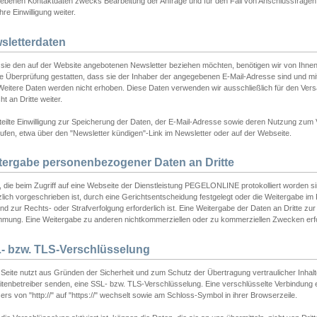
ebenen Kontaktdaten zwecks Bearbeitung der Anfrage und für den Fall von Anschlussfragen b
hre Einwilligung weiter.
sletterdaten
sie den auf der Website angebotenen Newsletter beziehen möchten, benötigen wir von Ihnen
ie Überprüfung gestatten, dass sie der Inhaber der angegebenen E-Mail-Adresse sind und m
 Weitere Daten werden nicht erhoben. Diese Daten verwenden wir ausschließlich für den Ver
cht an Dritte weiter.
teilte Einwilligung zur Speicherung der Daten, der E-Mail-Adresse sowie deren Nutzung zum
ufen, etwa über den "Newsletter kündigen"-Link im Newsletter oder auf der Webseite.
tergabe personenbezogener Daten an Dritte
 die beim Zugriff auf eine Webseite der Dienstleistung PEGELONLINE protokolliert worden sind
lich vorgeschrieben ist, durch eine Gerichtsentscheidung festgelegt oder die Weitergabe im Fa
d zur Rechts- oder Strafverfolgung erforderlich ist. Eine Weitergabe der Daten an Dritte zur 
mmung. Eine Weitergabe zu anderen nichtkommerziellen oder zu kommerziellen Zwecken erfol
- bzw. TLS-Verschlüsselung
Seite nutzt aus Gründen der Sicherheit und zum Schutz der Übertragung vertraulicher Inhalte
eitenbetreiber senden, eine SSL- bzw. TLS-Verschlüsselung. Eine verschlüsselte Verbindung 
rs von "http://" auf "https://" wechselt sowie am Schloss-Symbol in ihrer Browserzeile.