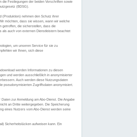
 die Festlegungen der beiden Vorschriften sowie
hutzgesetz (BDSG).
 (Produktion) nehmen den Schutz ihrer
ir möchten, dass sie wissen, wann wir welche
etroffen, die sicherstellen, dass die
 als auch von externen Dienstleistern beachtet
ologien, um unseren Service für sie zu
fehlen wir Ihnen, sich diese
endownload werden Informationen zu diesen
ogen und werden ausschließlich in anonymisierter
verbessern. Auch werden diese Nutzungsdaten
ie pseudonymisierten Zugriffsdaten anonymisiert.
her Daten zur Anmeldung am Abo-Dienst. Die Angabe
 nicht an Dritte weitergegeben. Die Speicherung
dung eines Nutzers vom Abo-Dienst werden seine
il) Sicherheitslücken aufweisen kann. Ein