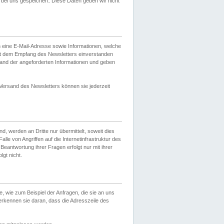
ei uns gespeichert. Diese Daten geben wir nicht
 eine E-Mail-Adresse sowie Informationen, welche
it dem Empfang des Newsletters einverstanden
sand der angeforderten Informationen und geben
 Versand des Newsletters können sie jederzeit
, werden an Dritte nur übermittelt, soweit dies
lle von Angriffen auf die Internetinfrastruktur des
Beantwortung ihrer Fragen erfolgt nur mit ihrer
gt nicht.
, wie zum Beispiel der Anfragen, die sie an uns
erkennen sie daran, dass die Adresszeile des