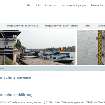
Hilfe
Links
Impressum
Nutzungsbedingungen
Datenschutz
Pegelauswahl über Karte
Pegelauswahl über Tabelle
Abo
Down
tter
enschutzhinweise
enschutzerklärung
ONLINE stellt Inhalte bereit, die nach § 2, Abs. 2 des Telemediengesetzes (TMG) als Teled