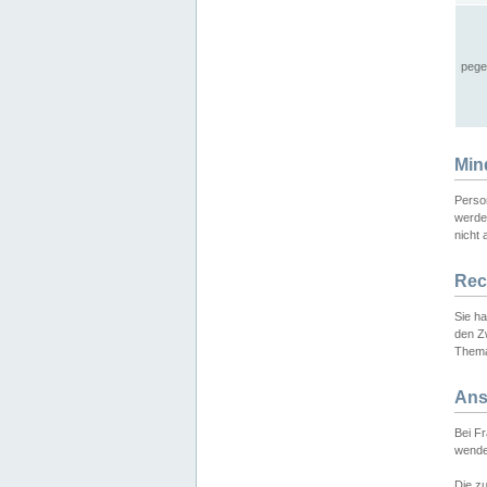
pege
Min
Perso
werde
nicht 
Rec
Sie h
den Z
Thema
Ans
Bei F
wende
Die zu