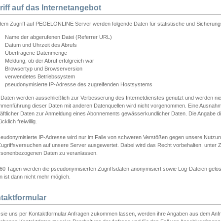
riff auf das Internetangebot
edem Zugriff auf PEGELONLINE Server werden folgende Daten für statistische und Sicherun
Name der abgerufenen Datei (Referrer URL)
Datum und Uhrzeit des Abrufs
Übertragene Datenmenge
Meldung, ob der Abruf erfolgreich war
Browsertyp und Browserversion
verwendetes Betriebssystem
pseudonymisierte IP-Adresse des zugreifenden Hostsystems
 Daten werden ausschließlich zur Verbesserung des Internetdienstes genutzt und werden ni
menführung dieser Daten mit anderen Datenquellen wird nicht vorgenommen. Eine Ausnahme 
äftlicher Daten zur Anmeldung eines Abonnements gewässerkundlicher Daten. Die Angabe die
cklich freiwillig.
seudonymisierte IP-Adresse wird nur im Falle von schweren Verstößen gegen unsere Nutzun
Zugriffsversuchen auf unsere Server ausgewertet. Dabei wird das Recht vorbehalten, unter Z
rsonenbezogenen Daten zu veranlassen.
60 Tagen werden die pseudonymisierten Zugriffsdaten anonymisiert sowie Log-Dateien gelösc
 ist dann nicht mehr möglich.
taktformular
sie uns per Kontaktformular Anfragen zukommen lassen, werden ihre Angaben aus dem Anfrag