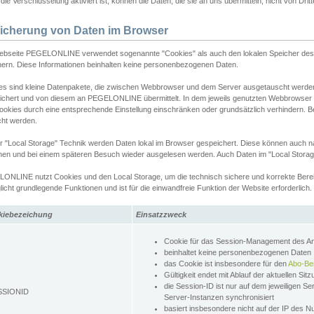
ie Verschlüsselung aktiviert ist, können die Daten, die sie an uns übermitteln, nicht von Dri
icherung von Daten im Browser
ebseite PEGELONLINE verwendet sogenannte "Cookies" als auch den lokalen Speicher des 
hern. Diese Informationen beinhalten keine personenbezogenen Daten.
es sind kleine Datenpakete, die zwischen Webbrowser und dem Server ausgetauscht werde
ichert und von diesem an PEGELONLINE übermittelt. In dem jeweils genutzten Webbrowser
ookies durch eine entsprechende Einstellung einschränken oder grundsätzlich verhindern. B
cht werden.
er "Local Storage" Technik werden Daten lokal im Browser gespeichert. Diese können auch 
hen und bei einem späteren Besuch wieder ausgelesen werden. Auch Daten im "Local Storag
ONLINE nutzt Cookies und den Local Storage, um die technisch sichere und korrekte Bereit
icht grundlegende Funktionen und ist für die einwandfreie Funktion der Website erforderlich.
kiebezeichung
Einsatzzweck
Cookie für das Session-Management des 
beinhaltet keine personenbezogenen Daten
das Cookie ist insbesondere für den
Abo-Be
Gültigkeit endet mit Ablauf der aktuellen Sit
die Session-ID ist nur auf dem jeweiligen Se
SSIONID
Server-Instanzen synchronisiert
basiert insbesondere nicht auf der IP des N