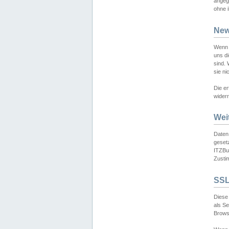
angeg
ohne i
New
Wenn 
uns d
sind.
sie ni
Die er
widerr
Wei
Daten,
gesetz
ITZBun
Zusti
SSL
Diese 
als S
Browse