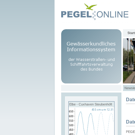
Start
Newsle
Dat
Elbe - Cuxhaven Steubenhöft
Dat
PEGEL