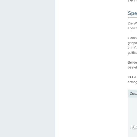
Wenn d
Spe
Die W
speic
Cooki
gespe
von C
gelös
Bei d
beste
PEGEL
ermögl
Coo
JSE