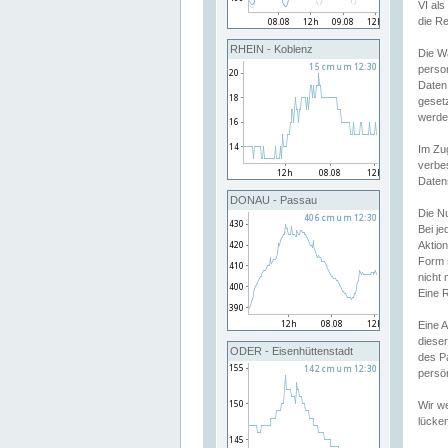
VI al
die R
RHEIN - Koblenz
Die W
perso
Daten
geset
werde
Im Zu
verbe
Daten
DONAU - Passau
Die N
Bei j
Aktion
Form 
nicht 
Eine R
Eine 
dieser
ODER - Eisenhüttenstadt
des P
persön
Wir we
lücken