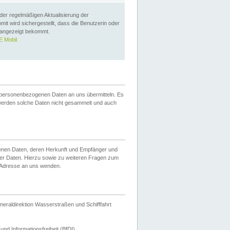
 der regelmäßigen Aktualisierung der
omit wird sichergestellt, dass die Benutzerin oder
 angezeigt bekommt.
 Mobil
 personenbezogenen Daten an uns übermitteln. Es
werden solche Daten nicht gesammelt und auch
ogenen Daten, deren Herkunft und Empfänger und
er Daten. Hierzu sowie zu weiteren Fragen zum
 Adresse an uns wenden.
neraldirektion Wasserstraßen und Schifffahrt
nd Informationsfreiheit (BfDI).