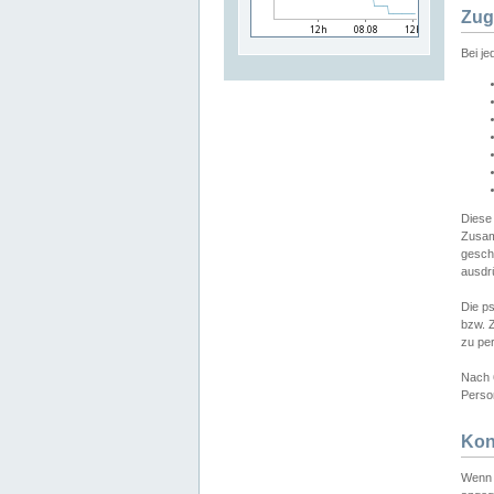
Zug
Bei j
Diese
Zusam
gesch
ausdrü
Die p
bzw. 
zu pe
Nach 
Person
Kon
Wenn 