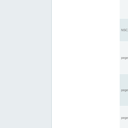
NSC_
pegel
pege
pegel