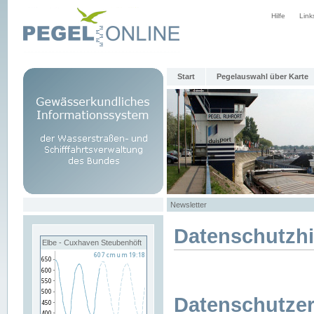
Hilfe
Link
Start
Pegelauswahl über Karte
Newsletter
Datenschutzh
Elbe - Cuxhaven Steubenhöft
Datenschutzer