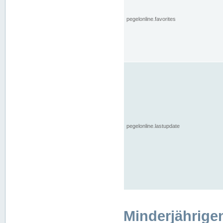
pegelonline.favorites
pegelonline.lastupdate
Minderjährige