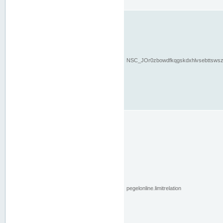
NSC_JOr0zbowdfkqgskdxhlvsebttsws
pegelonline.limitrelation