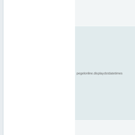
pegelonline.displaydstdatetimes