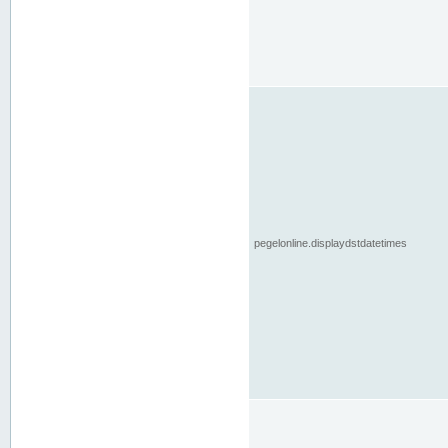
pegelonline.displaydstdatetimes