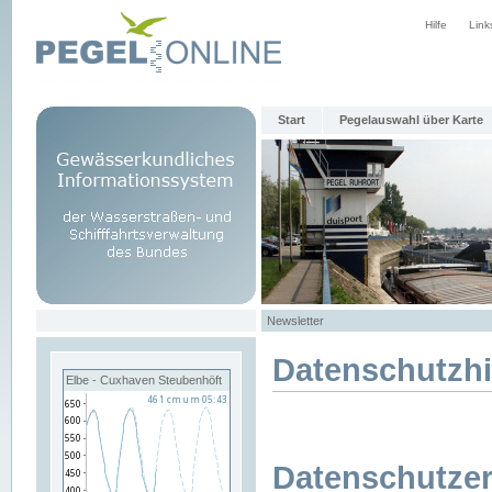
Hilfe
Link
Start
Pegelauswahl über Karte
Newsletter
Datenschutzh
Elbe - Cuxhaven Steubenhöft
Datenschutzer