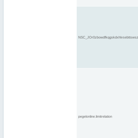
NSC_JOr0zbowdfkqgskdxhlvsebttsws
pegelonline.limitrelation