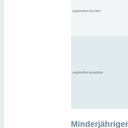
pegelonline.favorites
pegelonline.lastupdate
Minderjährige