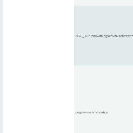
NSC_JOr0zbowdfkqgskdxhlvsebttsws
pegelonline.limitrelation