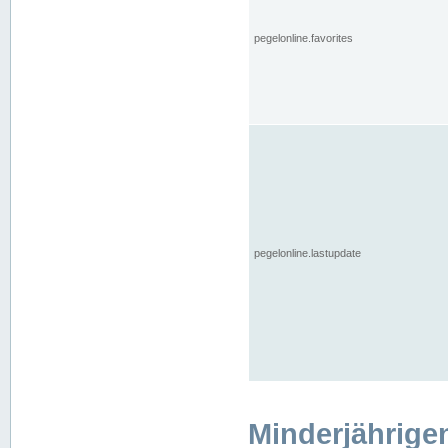
pegelonline.favorites
pegelonline.lastupdate
Minderjährige