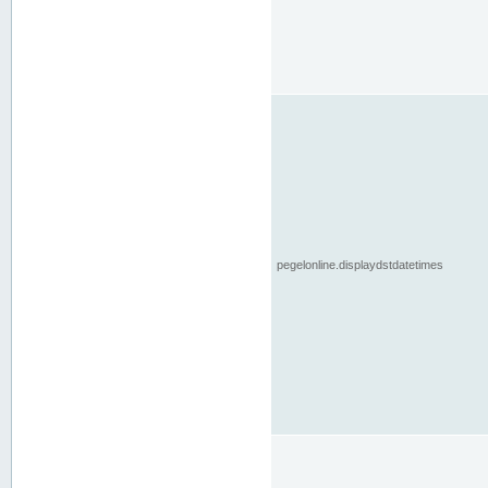
pegelonline.displaydstdatetimes