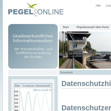
Hilfe
Link
Start
Pegelauswahl über Karte
Newsletter
Datenschutzh
Elbe - Cuxhaven Steubenhöft
Datenschutzer