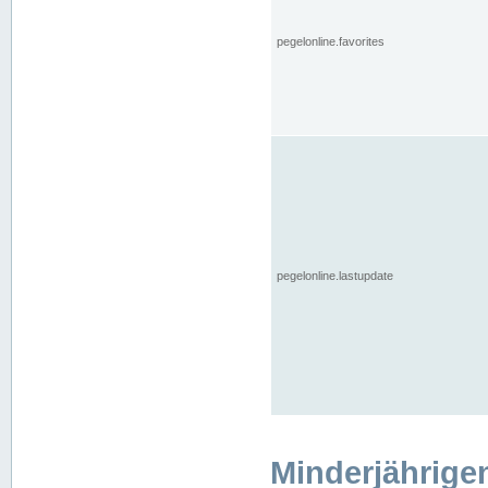
pegelonline.favorites
pegelonline.lastupdate
Minderjährige