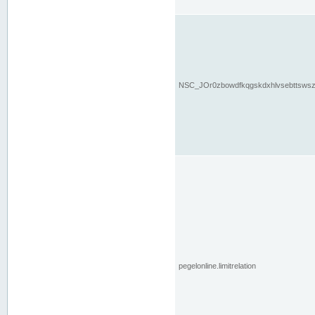
NSC_JOr0zbowdfkqgskdxhlvsebttsws
pegelonline.limitrelation