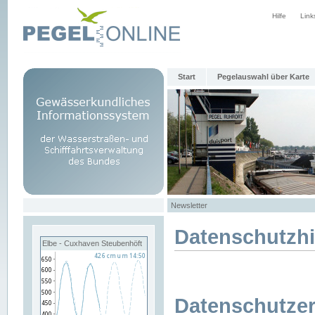
Hilfe
Link
Start
Pegelauswahl über Karte
Newsletter
Datenschutzh
Elbe - Cuxhaven Steubenhöft
Datenschutzer