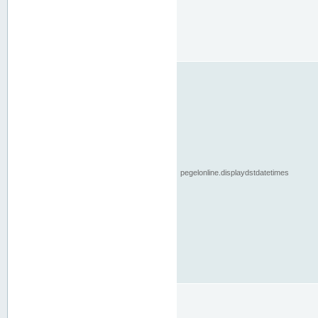
pegelonline.displaydstdatetimes