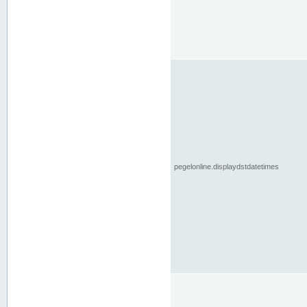
pegelonline.displaydstdatetimes