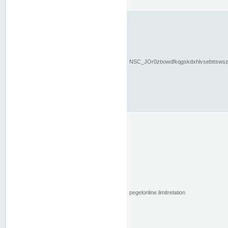
NSC_JOr0zbowdfkqgskdxhlvsebttsws
pegelonline.limitrelation