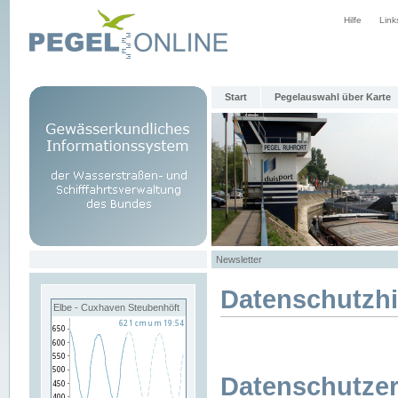
Hilfe
Link
Start
Pegelauswahl über Karte
Newsletter
Datenschutzh
Elbe - Cuxhaven Steubenhöft
Datenschutzer