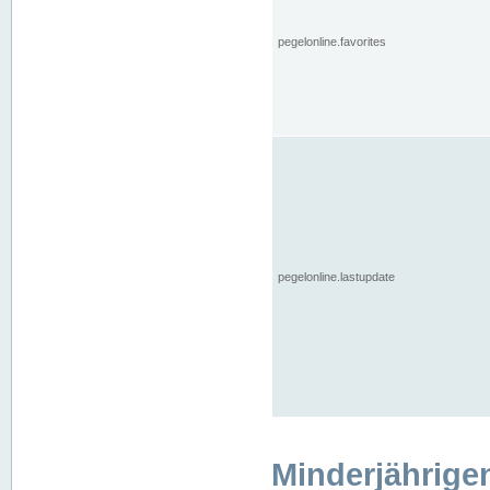
pegelonline.favorites
pegelonline.lastupdate
Minderjährige