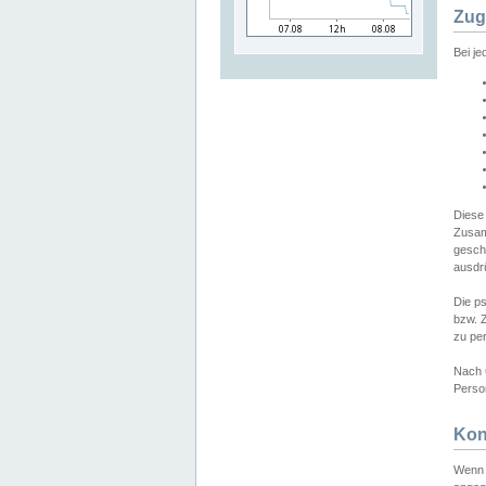
Zug
Bei j
Diese
Zusam
gesch
ausdrü
Die p
bzw. 
zu pe
Nach 
Person
Kon
Wenn 