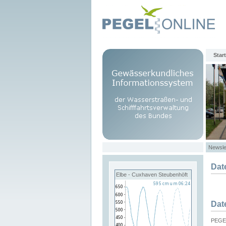
Start
Newsle
Dat
Elbe - Cuxhaven Steubenhöft
Dat
PEGEL