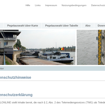
Hilfe
Links
Impressum
Nutzungsbedingungen
Datenschutz
Pegelauswahl über Karte
Pegelauswahl über Tabelle
Abo
Down
tter
enschutzhinweise
enschutzerklärung
ONLINE stellt Inhalte bereit, die nach § 2, Abs. 2 des Telemediengesetzes (TMG) als Teled