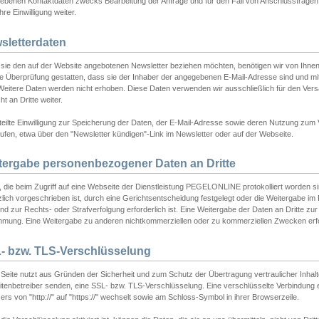
ebenen Kontaktdaten zwecks Bearbeitung der Anfrage und für den Fall von Anschlussfragen b
hre Einwilligung weiter.
sletterdaten
sie den auf der Website angebotenen Newsletter beziehen möchten, benötigen wir von Ihnen
ie Überprüfung gestatten, dass sie der Inhaber der angegebenen E-Mail-Adresse sind und m
 Weitere Daten werden nicht erhoben. Diese Daten verwenden wir ausschließlich für den Ver
cht an Dritte weiter.
teilte Einwilligung zur Speicherung der Daten, der E-Mail-Adresse sowie deren Nutzung zum
ufen, etwa über den "Newsletter kündigen"-Link im Newsletter oder auf der Webseite.
tergabe personenbezogener Daten an Dritte
 die beim Zugriff auf eine Webseite der Dienstleistung PEGELONLINE protokolliert worden sind
lich vorgeschrieben ist, durch eine Gerichtsentscheidung festgelegt oder die Weitergabe im Fa
d zur Rechts- oder Strafverfolgung erforderlich ist. Eine Weitergabe der Daten an Dritte zur 
mmung. Eine Weitergabe zu anderen nichtkommerziellen oder zu kommerziellen Zwecken erfol
- bzw. TLS-Verschlüsselung
Seite nutzt aus Gründen der Sicherheit und zum Schutz der Übertragung vertraulicher Inhalte
eitenbetreiber senden, eine SSL- bzw. TLS-Verschlüsselung. Eine verschlüsselte Verbindung 
rs von "http://" auf "https://" wechselt sowie am Schloss-Symbol in ihrer Browserzeile.