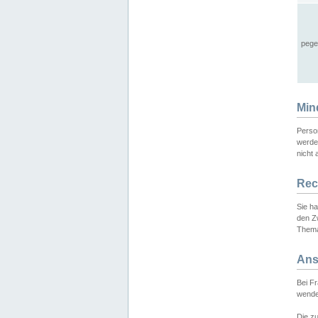
pege
Min
Perso
werde
nicht 
Rec
Sie h
den Z
Thema
Ans
Bei F
wende
Die zu