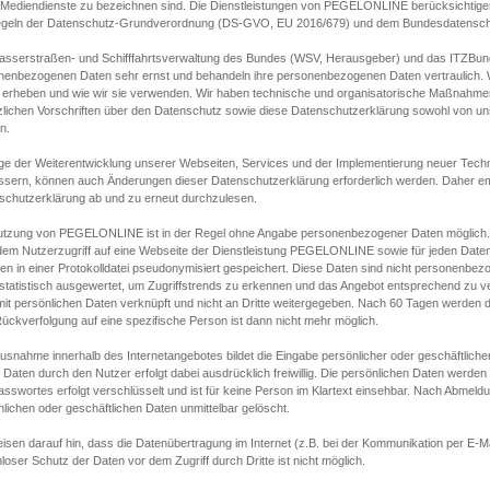
s Mediendienste zu bezeichnen sind. Die Dienstleistungen von PEGELONLINE berücksichtigen
egeln der Datenschutz-Grundverordnung (DS-GVO, EU 2016/679) und dem Bundesdatensc
asserstraßen- und Schifffahrtsverwaltung des Bundes (WSV, Herausgeber) und das ITZBund
nenbezogenen Daten sehr ernst und behandeln ihre personenbezogenen Daten vertraulich. W
 erheben und wie wir sie verwenden. Wir haben technische und organisatorische Maßnahmen g
zlichen Vorschriften über den Datenschutz sowie diese Datenschutzerklärung sowohl von uns
n.
ge der Weiterentwicklung unserer Webseiten, Services und der Implementierung neuer Techn
ssern, können auch Änderungen dieser Datenschutzerklärung erforderlich werden. Daher emp
schutzerklärung ab und zu erneut durchzulesen.
utzung von PEGELONLINE ist in der Regel ohne Angabe personenbezogener Daten möglich.
edem Nutzerzugriff auf eine Webseite der Dienstleistung PEGELONLINE sowie für jeden Dat
en in einer Protokolldatei pseudonymisiert gespeichert. Diese Daten sind nicht personenbez
statistisch ausgewertet, um Zugriffstrends zu erkennen und das Angebot entsprechend zu 
mit persönlichen Daten verknüpft und nicht an Dritte weitergegeben. Nach 60 Tagen werden d
ückverfolgung auf eine spezifische Person ist dann nicht mehr möglich.
Ausnahme innerhalb des Internetangebotes bildet die Eingabe persönlicher oder geschäftlic
 Daten durch den Nutzer erfolgt dabei ausdrücklich freiwillig. Die persönlichen Daten werden
asswortes erfolgt verschlüsselt und ist für keine Person im Klartext einsehbar. Nach Abmel
lichen oder geschäftlichen Daten unmittelbar gelöscht.
isen darauf hin, dass die Datenübertragung im Internet (z.B. bei der Kommunikation per E-Ma
loser Schutz der Daten vor dem Zugriff durch Dritte ist nicht möglich.