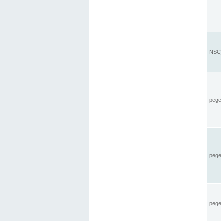
NSC_
pegel
pege
pegel