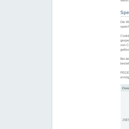
Wenn d
Spe
Die W
speic
Cooki
gespe
von C
gelös
Bei d
beste
PEGEL
ermögl
Coo
JSE