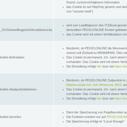
Nutzer zurückverfolgbaren Information
das Cookie ist auf HttpOnly gesetzt und dam
von "session theft")
wird von LoadBalancer des ITZBund gesetzt
JOr0zbowdfkqgskdxhlvsebttswszdq
demselben PEGELONLINE Knoten geleitetet w
das Cookie wird mit einem Verfallsdatum vo
Bestimmt, ob PEGELONLINE die Messwer
setzen soll (Default ist MNW/MHW). Dies wirk
online.limitrelation
Das Cookie ist permanent, d.h. nach einem 
vorhanden. Das Cookie wird mit einem Verfa
Die Einstellung erfolgt
hier
bzw. bei
https://w
Bestimmt, ob PEGELONLINE Zeitpunkte in
Mitteleuropäischer Zeit (Winterzeit, MEZ)
anz
lonline.displaydstdatetimes
Das Cookie ist permanent, d.h. nach einem 
vorhanden. Das Cookie wird mit einem Verfa
Die Einstellung erfolgt
hier
bzw. bei
https://w
Dient der Speicherung von Pegelfavoriten 
online.favorites
Die Funktion existiert nur auf
PEGELONLINE
Die Speicherung erfolgt im "Local Storage"