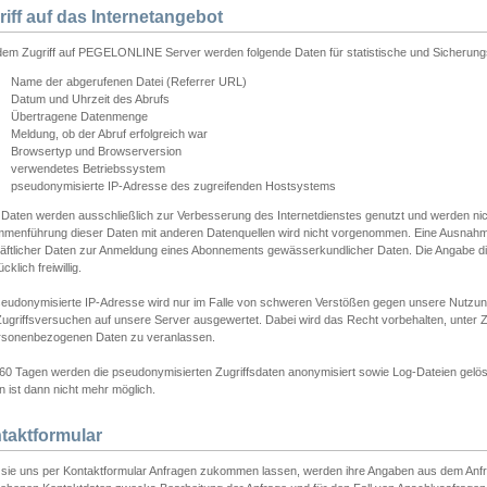
riff auf das Internetangebot
edem Zugriff auf PEGELONLINE Server werden folgende Daten für statistische und Sicherun
Name der abgerufenen Datei (Referrer URL)
Datum und Uhrzeit des Abrufs
Übertragene Datenmenge
Meldung, ob der Abruf erfolgreich war
Browsertyp und Browserversion
verwendetes Betriebssystem
pseudonymisierte IP-Adresse des zugreifenden Hostsystems
 Daten werden ausschließlich zur Verbesserung des Internetdienstes genutzt und werden ni
menführung dieser Daten mit anderen Datenquellen wird nicht vorgenommen. Eine Ausnahme 
äftlicher Daten zur Anmeldung eines Abonnements gewässerkundlicher Daten. Die Angabe die
cklich freiwillig.
seudonymisierte IP-Adresse wird nur im Falle von schweren Verstößen gegen unsere Nutzun
Zugriffsversuchen auf unsere Server ausgewertet. Dabei wird das Recht vorbehalten, unter Z
rsonenbezogenen Daten zu veranlassen.
60 Tagen werden die pseudonymisierten Zugriffsdaten anonymisiert sowie Log-Dateien gelösc
 ist dann nicht mehr möglich.
taktformular
sie uns per Kontaktformular Anfragen zukommen lassen, werden ihre Angaben aus dem Anfrag