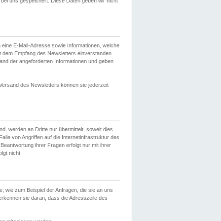
ei uns gespeichert. Diese Daten geben wir nicht
 eine E-Mail-Adresse sowie Informationen, welche
it dem Empfang des Newsletters einverstanden
sand der angeforderten Informationen und geben
 Versand des Newsletters können sie jederzeit
, werden an Dritte nur übermittelt, soweit dies
lle von Angriffen auf die Internetinfrastruktur des
Beantwortung ihrer Fragen erfolgt nur mit ihrer
gt nicht.
, wie zum Beispiel der Anfragen, die sie an uns
erkennen sie daran, dass die Adresszeile des