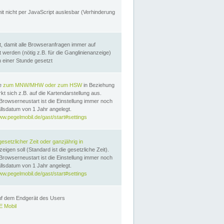
it nicht per JavaScript auslesbar (Verhinderung
, damit alle Browseranfragen immer auf
erden (nötig z.B. für die Ganglinienanzeige)
n einer Stunde gesetzt
te
zum MNW/MHW oder zum HSW
in Beziehung
t sich z.B. auf die Kartendarstellung aus.
Browserneustart ist die Einstellung immer noch
llsdatum von 1 Jahr angelegt.
ww.pegelmobil.de/gast/start#settings
gesetzlicher Zeit oder ganzjährig in
eigen soll (Standard ist die gesetzliche Zeit).
Browserneustart ist die Einstellung immer noch
llsdatum von 1 Jahr angelegt.
ww.pegelmobil.de/gast/start#settings
auf dem Endgerät des Users
 Mobil