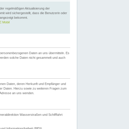
 der regelmäßigen Aktualisierung der
omit wird sichergestellt, dass die Benutzerin oder
 angezeigt bekommt.
 Mobil
 personenbezogenen Daten an uns übermitteln. Es
werden solche Daten nicht gesammelt und auch
ogenen Daten, deren Herkunft und Empfänger und
er Daten. Hierzu sowie zu weiteren Fragen zum
 Adresse an uns wenden.
neraldirektion Wasserstraßen und Schifffahrt
nd Informationsfreiheit (BfDI).