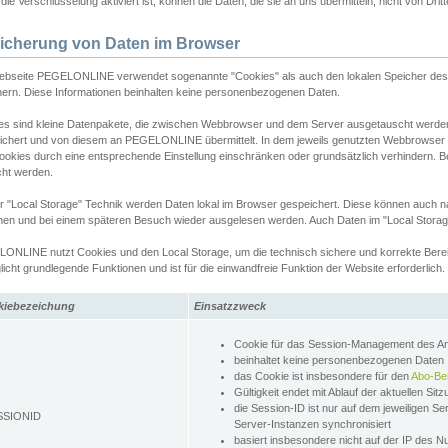
ie Verschlüsselung aktiviert ist, können die Daten, die sie an uns übermitteln, nicht von Dri
icherung von Daten im Browser
ebseite PEGELONLINE verwendet sogenannte "Cookies" als auch den lokalen Speicher des 
hern. Diese Informationen beinhalten keine personenbezogenen Daten.
es sind kleine Datenpakete, die zwischen Webbrowser und dem Server ausgetauscht werde
ichert und von diesem an PEGELONLINE übermittelt. In dem jeweils genutzten Webbrowser
ookies durch eine entsprechende Einstellung einschränken oder grundsätzlich verhindern. B
cht werden.
er "Local Storage" Technik werden Daten lokal im Browser gespeichert. Diese können auch 
hen und bei einem späteren Besuch wieder ausgelesen werden. Auch Daten im "Local Storag
ONLINE nutzt Cookies und den Local Storage, um die technisch sichere und korrekte Bereit
icht grundlegende Funktionen und ist für die einwandfreie Funktion der Website erforderlich.
kiebezeichung
Einsatzzweck
Cookie für das Session-Management des 
beinhaltet keine personenbezogenen Daten
das Cookie ist insbesondere für den
Abo-Be
Gültigkeit endet mit Ablauf der aktuellen Sit
die Session-ID ist nur auf dem jeweiligen Se
SSIONID
Server-Instanzen synchronisiert
basiert insbesondere nicht auf der IP des N