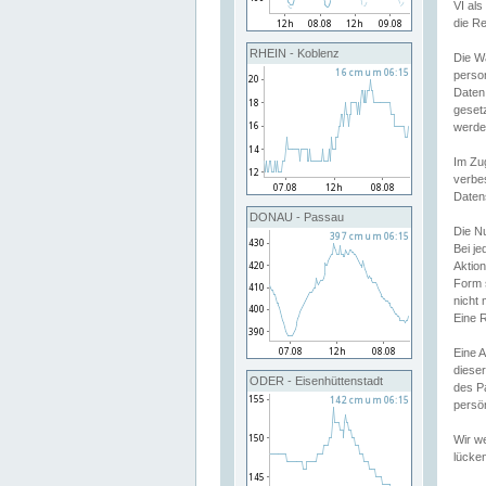
VI al
die R
RHEIN - Koblenz
Die W
perso
Daten
geset
werde
Im Zu
verbe
Daten
DONAU - Passau
Die N
Bei j
Aktion
Form 
nicht 
Eine R
Eine 
dieser
ODER - Eisenhüttenstadt
des P
persön
Wir we
lücken