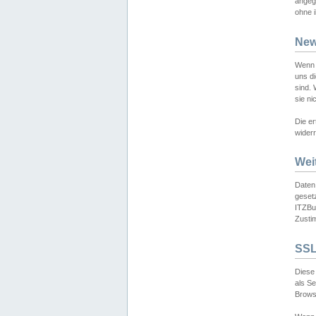
angeg
ohne i
New
Wenn 
uns d
sind.
sie ni
Die er
widerr
Wei
Daten,
gesetz
ITZBun
Zusti
SSL
Diese 
als S
Browse