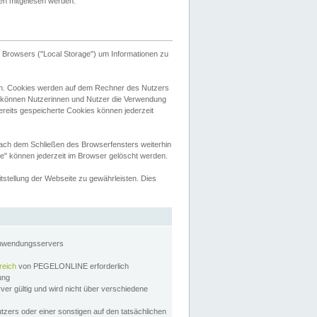
tten mitgelesen werden.
Browsers ("Local Storage") um Informationen zu
n. Cookies werden auf dem Rechner des Nutzers
 können Nutzerinnen und Nutzer die Verwendung
ereits gespeicherte Cookies können jederzeit
nach dem Schließen des Browserfensters weiterhin
e" können jederzeit im Browser gelöscht werden.
stellung der Webseite zu gewährleisten. Dies
Anwendungsservers
reich
von PEGELONLINE erforderlich
zung
rver gültig und wird nicht über verschiedene
utzers oder einer sonstigen auf den tatsächlichen