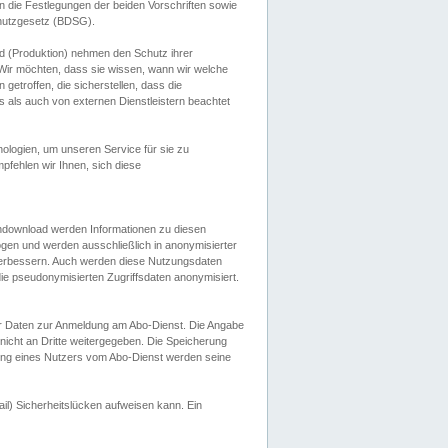
 die Festlegungen der beiden Vorschriften sowie
hutzgesetz (BDSG).
 (Produktion) nehmen den Schutz ihrer
ir möchten, dass sie wissen, wann wir welche
etroffen, die sicherstellen, dass die
 als auch von externen Dienstleistern beachtet
ologien, um unseren Service für sie zu
fehlen wir Ihnen, sich diese
endownload werden Informationen zu diesen
ogen und werden ausschließlich in anonymisierter
verbessern. Auch werden diese Nutzungsdaten
ie pseudonymisierten Zugriffsdaten anonymisiert.
her Daten zur Anmeldung am Abo-Dienst. Die Angabe
 nicht an Dritte weitergegeben. Die Speicherung
dung eines Nutzers vom Abo-Dienst werden seine
il) Sicherheitslücken aufweisen kann. Ein