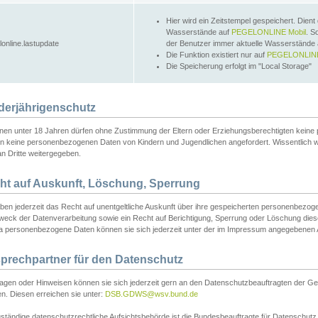
Hier wird ein Zeitstempel gespeichert. Dient
Wasserstände auf
PEGELONLINE Mobil
. S
lonline.lastupdate
der Benutzer immer aktuelle Wasserstände
Die Funktion existiert nur auf
PEGELONLINE
Die Speicherung erfolgt im "Local Storage"
derjährigenschutz
nen unter 18 Jahren dürfen ohne Zustimmung der Eltern oder Erziehungsberechtigten keine
n keine personenbezogenen Daten von Kindern und Jugendlichen angefordert. Wissentlich 
an Dritte weitergegeben.
ht auf Auskunft, Löschung, Sperrung
aben jederzeit das Recht auf unentgeltliche Auskunft über ihre gespeicherten personenbez
weck der Datenverarbeitung sowie ein Recht auf Berichtigung, Sperrung oder Löschung dies
 personenbezogene Daten können sie sich jederzeit unter der im Impressum angegebenen
prechpartner für den Datenschutz
ragen oder Hinweisen können sie sich jederzeit gern an den Datenschutzbeauftragten der Ge
n. Diesen erreichen sie unter:
DSB.GDWS@wsv.bund.de
ständige datenschutzrechtliche Aufsichtsbehörde ist die Bundesbeauftragte für Datenschutz u