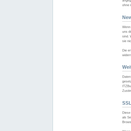
angeg
ohne i
New
Wenn 
uns d
sind.
sie ni
Die er
widerr
Wei
Daten,
gesetz
ITZBun
Zusti
SSL
Diese 
als S
Browse