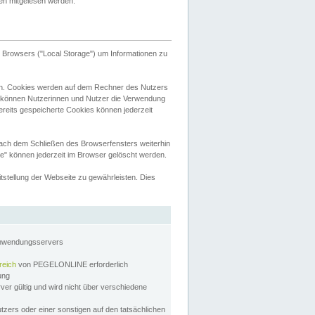
tten mitgelesen werden.
Browsers ("Local Storage") um Informationen zu
n. Cookies werden auf dem Rechner des Nutzers
 können Nutzerinnen und Nutzer die Verwendung
ereits gespeicherte Cookies können jederzeit
nach dem Schließen des Browserfensters weiterhin
e" können jederzeit im Browser gelöscht werden.
stellung der Webseite zu gewährleisten. Dies
Anwendungsservers
reich
von PEGELONLINE erforderlich
zung
rver gültig und wird nicht über verschiedene
utzers oder einer sonstigen auf den tatsächlichen