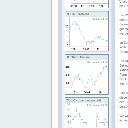
VI al
die R
RHEIN - Koblenz
Die W
perso
Daten
geset
werde
Im Zu
verbe
Daten
DONAU - Passau
Die N
Bei j
Aktion
Form 
nicht 
Eine R
Eine 
dieser
ODER - Eisenhüttenstadt
des P
persön
Wir we
lücken