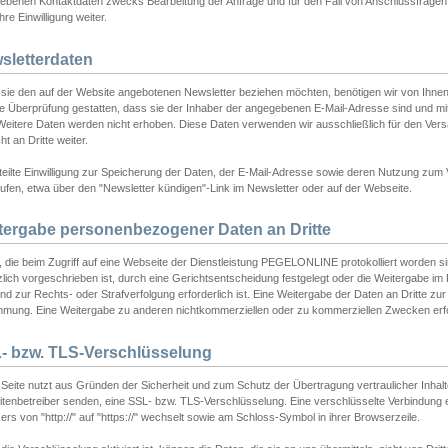
ebenen Kontaktdaten zwecks Bearbeitung der Anfrage und für den Fall von Anschlussfragen b
hre Einwilligung weiter.
sletterdaten
sie den auf der Website angebotenen Newsletter beziehen möchten, benötigen wir von Ihnen
ie Überprüfung gestatten, dass sie der Inhaber der angegebenen E-Mail-Adresse sind und m
 Weitere Daten werden nicht erhoben. Diese Daten verwenden wir ausschließlich für den Ver
cht an Dritte weiter.
teilte Einwilligung zur Speicherung der Daten, der E-Mail-Adresse sowie deren Nutzung zum
ufen, etwa über den "Newsletter kündigen"-Link im Newsletter oder auf der Webseite.
tergabe personenbezogener Daten an Dritte
 die beim Zugriff auf eine Webseite der Dienstleistung PEGELONLINE protokolliert worden sind
lich vorgeschrieben ist, durch eine Gerichtsentscheidung festgelegt oder die Weitergabe im Fa
d zur Rechts- oder Strafverfolgung erforderlich ist. Eine Weitergabe der Daten an Dritte zur 
mmung. Eine Weitergabe zu anderen nichtkommerziellen oder zu kommerziellen Zwecken erfol
- bzw. TLS-Verschlüsselung
Seite nutzt aus Gründen der Sicherheit und zum Schutz der Übertragung vertraulicher Inhalte
eitenbetreiber senden, eine SSL- bzw. TLS-Verschlüsselung. Eine verschlüsselte Verbindung 
rs von "http://" auf "https://" wechselt sowie am Schloss-Symbol in ihrer Browserzeile.