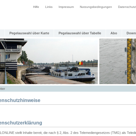
Hilfe
Links
Impressum
Nutzungsbedingungen
Datenschutz
Pegelauswahl über Karte
Pegelauswahl über Tabelle
Abo
Down
tter
enschutzhinweise
enschutzerklärung
ONLINE stellt Inhalte bereit, die nach § 2, Abs. 2 des Telemediengesetzes (TMG) als Teled