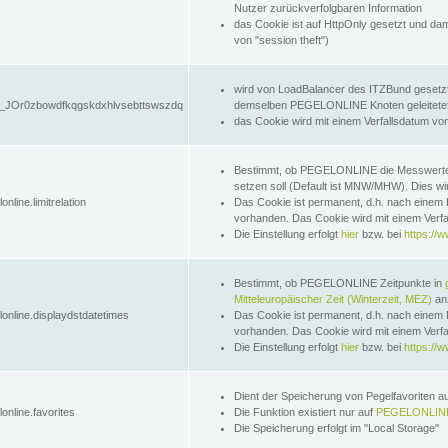
Nutzer zurückverfolgbaren Information
das Cookie ist auf HttpOnly gesetzt und dam
von "session theft")
wird von LoadBalancer des ITZBund gesetzt
JOr0zbowdfkqgskdxhlvsebttswszdq
demselben PEGELONLINE Knoten geleitetet w
das Cookie wird mit einem Verfallsdatum vo
Bestimmt, ob PEGELONLINE die Messwer
setzen soll (Default ist MNW/MHW). Dies wirk
online.limitrelation
Das Cookie ist permanent, d.h. nach einem 
vorhanden. Das Cookie wird mit einem Verfa
Die Einstellung erfolgt
hier
bzw. bei
https://w
Bestimmt, ob PEGELONLINE Zeitpunkte in
Mitteleuropäischer Zeit (Winterzeit, MEZ)
anz
lonline.displaydstdatetimes
Das Cookie ist permanent, d.h. nach einem 
vorhanden. Das Cookie wird mit einem Verfa
Die Einstellung erfolgt
hier
bzw. bei
https://w
Dient der Speicherung von Pegelfavoriten 
online.favorites
Die Funktion existiert nur auf
PEGELONLINE
Die Speicherung erfolgt im "Local Storage"