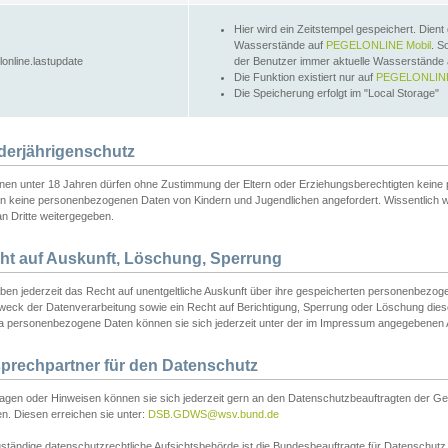
Hier wird ein Zeitstempel gespeichert. Dient
Wasserstände auf
PEGELONLINE Mobil
. S
lonline.lastupdate
der Benutzer immer aktuelle Wasserstände
Die Funktion existiert nur auf
PEGELONLINE
Die Speicherung erfolgt im "Local Storage"
derjährigenschutz
nen unter 18 Jahren dürfen ohne Zustimmung der Eltern oder Erziehungsberechtigten keine
n keine personenbezogenen Daten von Kindern und Jugendlichen angefordert. Wissentlich 
an Dritte weitergegeben.
ht auf Auskunft, Löschung, Sperrung
aben jederzeit das Recht auf unentgeltliche Auskunft über ihre gespeicherten personenbez
weck der Datenverarbeitung sowie ein Recht auf Berichtigung, Sperrung oder Löschung dies
 personenbezogene Daten können sie sich jederzeit unter der im Impressum angegebenen
prechpartner für den Datenschutz
ragen oder Hinweisen können sie sich jederzeit gern an den Datenschutzbeauftragten der Ge
n. Diesen erreichen sie unter:
DSB.GDWS@wsv.bund.de
ständige datenschutzrechtliche Aufsichtsbehörde ist die Bundesbeauftragte für Datenschutz u