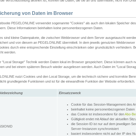
ie Verschlüsselung aktiviert ist, können die Daten, die sie an uns übermitteln, nicht von Dri
icherung von Daten im Browser
ebseite PEGELONLINE verwendet sogenannte "Cookies" als auch den lokalen Speicher des 
hern. Diese Informationen beinhalten keine personenbezogenen Daten.
es sind kleine Datenpakete, die zwischen Webbrowser und dem Server ausgetauscht werde
ichert und von diesem an PEGELONLINE übermittelt. In dem jeweils genutzten Webbrowser
ookies durch eine entsprechende Einstellung einschränken oder grundsätzlich verhindern. B
cht werden.
er "Local Storage" Technik werden Daten lokal im Browser gespeichert. Diese können auch 
hen und bei einem späteren Besuch wieder ausgelesen werden. Auch Daten im "Local Storag
ONLINE nutzt Cookies und den Local Storage, um die technisch sichere und korrekte Bereit
icht grundlegende Funktionen und ist für die einwandfreie Funktion der Website erforderlich.
kiebezeichung
Einsatzzweck
Cookie für das Session-Management des 
beinhaltet keine personenbezogenen Daten
das Cookie ist insbesondere für den
Abo-Be
Gültigkeit endet mit Ablauf der aktuellen Sit
die Session-ID ist nur auf dem jeweiligen Se
SSIONID
Server-Instanzen synchronisiert
basiert insbesondere nicht auf der IP des N