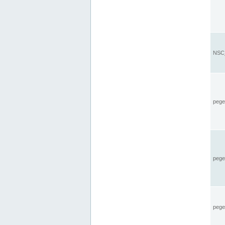
NSC_
pegel
pege
pegel