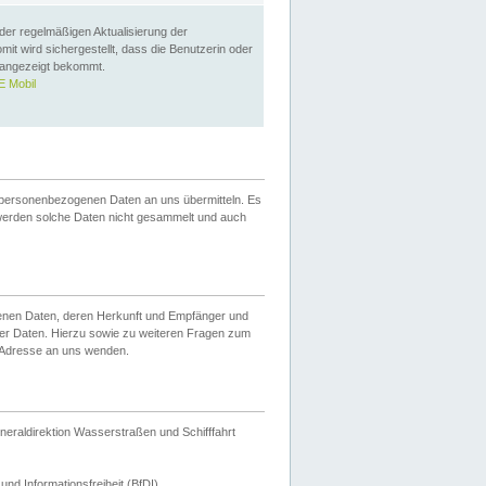
 der regelmäßigen Aktualisierung der
omit wird sichergestellt, dass die Benutzerin oder
 angezeigt bekommt.
 Mobil
 personenbezogenen Daten an uns übermitteln. Es
werden solche Daten nicht gesammelt und auch
ogenen Daten, deren Herkunft und Empfänger und
er Daten. Hierzu sowie zu weiteren Fragen zum
 Adresse an uns wenden.
neraldirektion Wasserstraßen und Schifffahrt
nd Informationsfreiheit (BfDI).