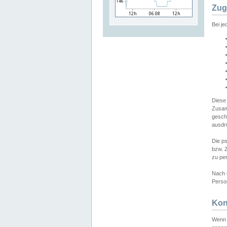
Zug
Bei j
Diese
Zusam
gesch
ausdrü
Die p
bzw. 
zu pe
Nach 
Person
Kon
Wenn 