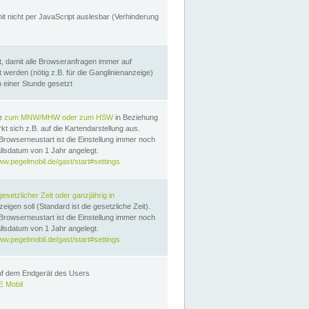
it nicht per JavaScript auslesbar (Verhinderung
, damit alle Browseranfragen immer auf
erden (nötig z.B. für die Ganglinienanzeige)
n einer Stunde gesetzt
te
zum MNW/MHW oder zum HSW
in Beziehung
t sich z.B. auf die Kartendarstellung aus.
Browserneustart ist die Einstellung immer noch
llsdatum von 1 Jahr angelegt.
ww.pegelmobil.de/gast/start#settings
gesetzlicher Zeit oder ganzjährig in
eigen soll (Standard ist die gesetzliche Zeit).
Browserneustart ist die Einstellung immer noch
llsdatum von 1 Jahr angelegt.
ww.pegelmobil.de/gast/start#settings
auf dem Endgerät des Users
 Mobil