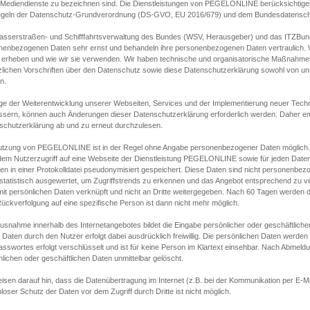
s Mediendienste zu bezeichnen sind. Die Dienstleistungen von PEGELONLINE berücksichtigen
egeln der Datenschutz-Grundverordnung (DS-GVO, EU 2016/679) und dem Bundesdatensc
asserstraßen- und Schifffahrtsverwaltung des Bundes (WSV, Herausgeber) und das ITZBund
nenbezogenen Daten sehr ernst und behandeln ihre personenbezogenen Daten vertraulich. W
 erheben und wie wir sie verwenden. Wir haben technische und organisatorische Maßnahmen g
zlichen Vorschriften über den Datenschutz sowie diese Datenschutzerklärung sowohl von uns
n.
ge der Weiterentwicklung unserer Webseiten, Services und der Implementierung neuer Techn
ssern, können auch Änderungen dieser Datenschutzerklärung erforderlich werden. Daher emp
schutzerklärung ab und zu erneut durchzulesen.
utzung von PEGELONLINE ist in der Regel ohne Angabe personenbezogener Daten möglich.
edem Nutzerzugriff auf eine Webseite der Dienstleistung PEGELONLINE sowie für jeden Dat
en in einer Protokolldatei pseudonymisiert gespeichert. Diese Daten sind nicht personenbez
statistisch ausgewertet, um Zugriffstrends zu erkennen und das Angebot entsprechend zu 
mit persönlichen Daten verknüpft und nicht an Dritte weitergegeben. Nach 60 Tagen werden d
ückverfolgung auf eine spezifische Person ist dann nicht mehr möglich.
Ausnahme innerhalb des Internetangebotes bildet die Eingabe persönlicher oder geschäftlic
 Daten durch den Nutzer erfolgt dabei ausdrücklich freiwillig. Die persönlichen Daten werden
asswortes erfolgt verschlüsselt und ist für keine Person im Klartext einsehbar. Nach Abmel
lichen oder geschäftlichen Daten unmittelbar gelöscht.
isen darauf hin, dass die Datenübertragung im Internet (z.B. bei der Kommunikation per E-Ma
loser Schutz der Daten vor dem Zugriff durch Dritte ist nicht möglich.