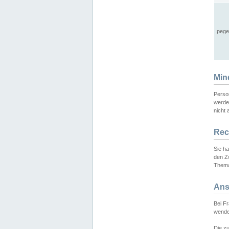
pege
Min
Perso
werde
nicht 
Rec
Sie h
den Z
Thema
Ans
Bei F
wende
Die zu