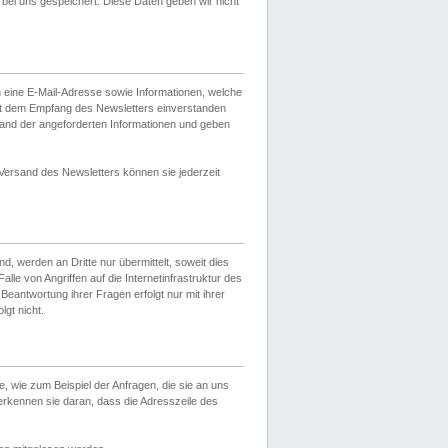
ei uns gespeichert. Diese Daten geben wir nicht
 eine E-Mail-Adresse sowie Informationen, welche
it dem Empfang des Newsletters einverstanden
sand der angeforderten Informationen und geben
 Versand des Newsletters können sie jederzeit
, werden an Dritte nur übermittelt, soweit dies
lle von Angriffen auf die Internetinfrastruktur des
Beantwortung ihrer Fragen erfolgt nur mit ihrer
gt nicht.
, wie zum Beispiel der Anfragen, die sie an uns
erkennen sie daran, dass die Adresszeile des