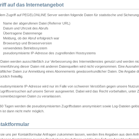
riff auf das Internetangebot
edem Zugriff auf PEGELONLINE Server werden folgende Daten für statistische und Sicherun
Name der abgerufenen Datei (Referrer URL)
Datum und Uhrzeit des Abrufs
Übertragene Datenmenge
Meldung, ob der Abruf erfolgreich war
Browsertyp und Browserversion
verwendetes Betriebssystem
pseudonymisierte IP-Adresse des zugreifenden Hostsystems
 Daten werden ausschließlich zur Verbesserung des Internetdienstes genutzt und werden ni
menführung dieser Daten mit anderen Datenquellen wird nicht vorgenommen. Eine Ausnahme 
äftlicher Daten zur Anmeldung eines Abonnements gewässerkundlicher Daten. Die Angabe die
cklich freiwillig.
seudonymisierte IP-Adresse wird nur im Falle von schweren Verstößen gegen unsere Nutzun
Zugriffsversuchen auf unsere Server ausgewertet. Dabei wird das Recht vorbehalten, unter Z
rsonenbezogenen Daten zu veranlassen.
60 Tagen werden die pseudonymisierten Zugriffsdaten anonymisiert sowie Log-Dateien gelösc
 ist dann nicht mehr möglich.
taktformular
sie uns per Kontaktformular Anfragen zukommen lassen, werden ihre Angaben aus dem Anfrag