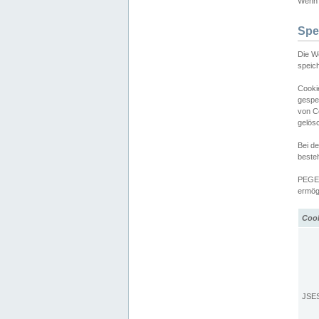
Wenn d
Spe
Die W
speic
Cooki
gespe
von C
gelös
Bei d
beste
PEGEL
ermögl
Coo
JSE