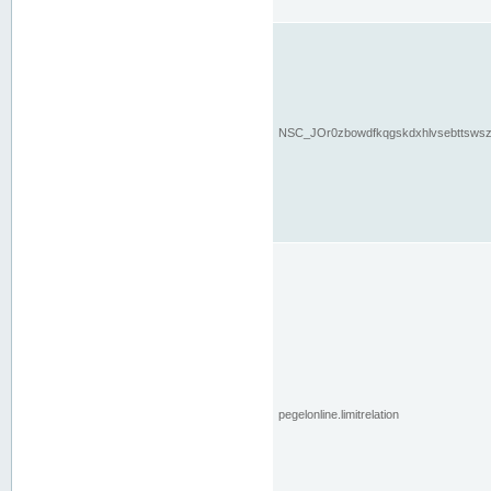
NSC_JOr0zbowdfkqgskdxhlvsebttsws
pegelonline.limitrelation