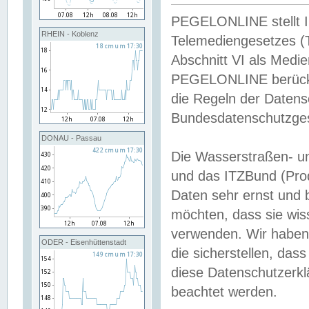
PEGELONLINE stellt Inh
RHEIN - Koblenz
Telemediengesetzes (
Abschnitt VI als Medie
PEGELONLINE berücksi
die Regeln der Date
Bundesdatenschutzge
DONAU - Passau
Die Wasserstraßen- u
und das ITZBund (Pro
Daten sehr ernst und 
möchten, dass sie wis
verwenden. Wir haben
ODER - Eisenhüttenstadt
die sicherstellen, das
diese Datenschutzerkl
beachtet werden.