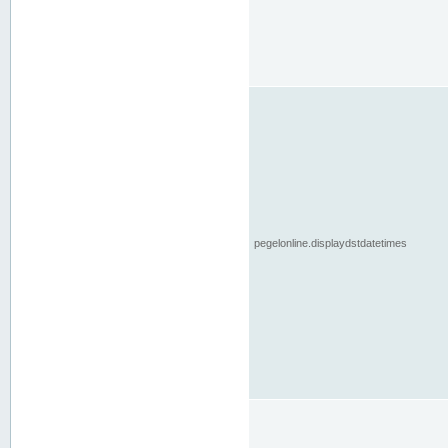
pegelonline.displaydstdatetimes