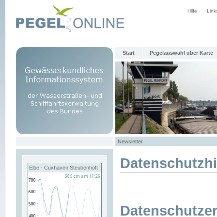
Hilfe
Link
Start
Pegelauswahl über Karte
Newsletter
Datenschutzh
Elbe - Cuxhaven Steubenhöft
Datenschutzer