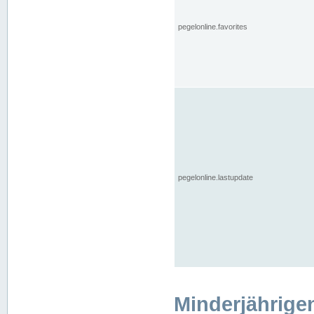
pegelonline.favorites
pegelonline.lastupdate
Minderjährige