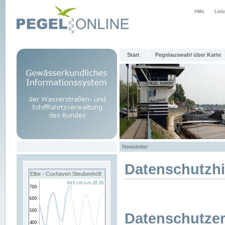
Hilfe
Link
Start
Pegelauswahl über Karte
Newsletter
Datenschutzh
Elbe - Cuxhaven Steubenhöft
Datenschutzer