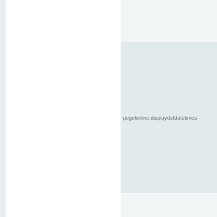
pegelonline.displaydstdatetimes