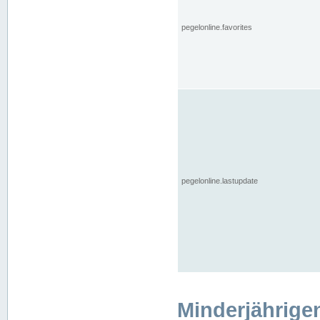
pegelonline.favorites
pegelonline.lastupdate
Minderjährige