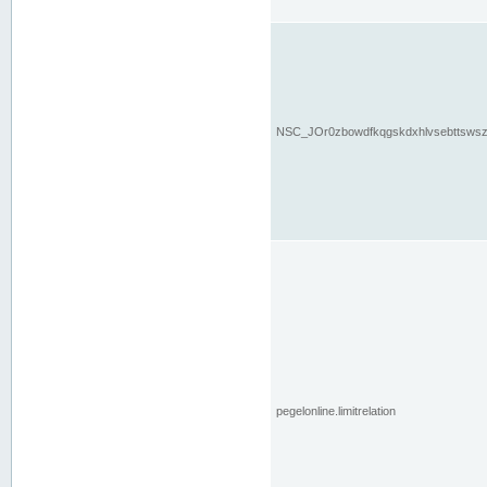
NSC_JOr0zbowdfkqgskdxhlvsebttsws
pegelonline.limitrelation