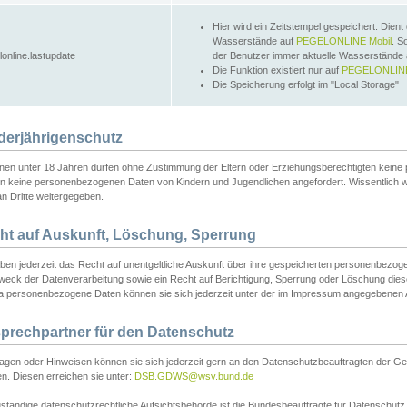
Hier wird ein Zeitstempel gespeichert. Dient
Wasserstände auf
PEGELONLINE Mobil
. S
lonline.lastupdate
der Benutzer immer aktuelle Wasserstände
Die Funktion existiert nur auf
PEGELONLINE
Die Speicherung erfolgt im "Local Storage"
derjährigenschutz
nen unter 18 Jahren dürfen ohne Zustimmung der Eltern oder Erziehungsberechtigten keine
n keine personenbezogenen Daten von Kindern und Jugendlichen angefordert. Wissentlich 
an Dritte weitergegeben.
ht auf Auskunft, Löschung, Sperrung
aben jederzeit das Recht auf unentgeltliche Auskunft über ihre gespeicherten personenbez
weck der Datenverarbeitung sowie ein Recht auf Berichtigung, Sperrung oder Löschung dies
 personenbezogene Daten können sie sich jederzeit unter der im Impressum angegebenen
prechpartner für den Datenschutz
ragen oder Hinweisen können sie sich jederzeit gern an den Datenschutzbeauftragten der Ge
n. Diesen erreichen sie unter:
DSB.GDWS@wsv.bund.de
ständige datenschutzrechtliche Aufsichtsbehörde ist die Bundesbeauftragte für Datenschutz u