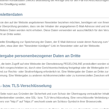
ebenen Kontaktdaten zwecks Bearbeitung der Anfrage und für den Fall von Anschlussfragen b
hre Einwilligung weiter.
sletterdaten
sie den auf der Website angebotenen Newsletter beziehen möchten, benötigen wir von Ihnen
ie Überprüfung gestatten, dass sie der Inhaber der angegebenen E-Mail-Adresse sind und m
 Weitere Daten werden nicht erhoben. Diese Daten verwenden wir ausschließlich für den Ver
cht an Dritte weiter.
teilte Einwilligung zur Speicherung der Daten, der E-Mail-Adresse sowie deren Nutzung zum
ufen, etwa über den "Newsletter kündigen"-Link im Newsletter oder auf der Webseite.
tergabe personenbezogener Daten an Dritte
 die beim Zugriff auf eine Webseite der Dienstleistung PEGELONLINE protokolliert worden sind
lich vorgeschrieben ist, durch eine Gerichtsentscheidung festgelegt oder die Weitergabe im Fa
d zur Rechts- oder Strafverfolgung erforderlich ist. Eine Weitergabe der Daten an Dritte zur 
mmung. Eine Weitergabe zu anderen nichtkommerziellen oder zu kommerziellen Zwecken erfol
- bzw. TLS-Verschlüsselung
Seite nutzt aus Gründen der Sicherheit und zum Schutz der Übertragung vertraulicher Inhalte
eitenbetreiber senden, eine SSL- bzw. TLS-Verschlüsselung. Eine verschlüsselte Verbindung 
rs von "http://" auf "https://" wechselt sowie am Schloss-Symbol in ihrer Browserzeile.