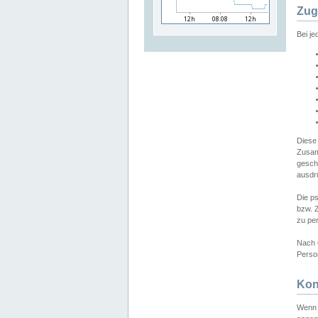
Zug
Bei j
Diese
Zusam
gesch
ausdrü
Die p
bzw. 
zu pe
Nach 
Person
Kon
Wenn 