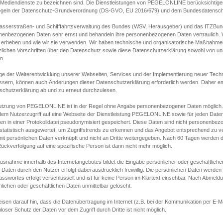
s Mediendienste zu bezeichnen sind. Die Dienstleistungen von PEGELONLINE berücksichtigen
egeln der Datenschutz-Grundverordnung (DS-GVO, EU 2016/679) und dem Bundesdatensc
asserstraßen- und Schifffahrtsverwaltung des Bundes (WSV, Herausgeber) und das ITZBund
nenbezogenen Daten sehr ernst und behandeln ihre personenbezogenen Daten vertraulich. W
 erheben und wie wir sie verwenden. Wir haben technische und organisatorische Maßnahmen g
zlichen Vorschriften über den Datenschutz sowie diese Datenschutzerklärung sowohl von uns
n.
ge der Weiterentwicklung unserer Webseiten, Services und der Implementierung neuer Techn
ssern, können auch Änderungen dieser Datenschutzerklärung erforderlich werden. Daher emp
schutzerklärung ab und zu erneut durchzulesen.
utzung von PEGELONLINE ist in der Regel ohne Angabe personenbezogener Daten möglich.
edem Nutzerzugriff auf eine Webseite der Dienstleistung PEGELONLINE sowie für jeden Dat
en in einer Protokolldatei pseudonymisiert gespeichert. Diese Daten sind nicht personenbez
statistisch ausgewertet, um Zugriffstrends zu erkennen und das Angebot entsprechend zu 
mit persönlichen Daten verknüpft und nicht an Dritte weitergegeben. Nach 60 Tagen werden d
ückverfolgung auf eine spezifische Person ist dann nicht mehr möglich.
Ausnahme innerhalb des Internetangebotes bildet die Eingabe persönlicher oder geschäftlic
 Daten durch den Nutzer erfolgt dabei ausdrücklich freiwillig. Die persönlichen Daten werden
asswortes erfolgt verschlüsselt und ist für keine Person im Klartext einsehbar. Nach Abmel
lichen oder geschäftlichen Daten unmittelbar gelöscht.
isen darauf hin, dass die Datenübertragung im Internet (z.B. bei der Kommunikation per E-Ma
loser Schutz der Daten vor dem Zugriff durch Dritte ist nicht möglich.