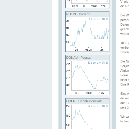
VI al
die R
RHEIN - Koblenz
Die W
perso
Daten
geset
werde
Im Zu
verbe
Daten
DONAU - Passau
Die N
Bei j
Aktion
Form 
nicht 
Eine R
Eine 
dieser
ODER - Eisenhüttenstadt
des P
persön
Wir we
lücken