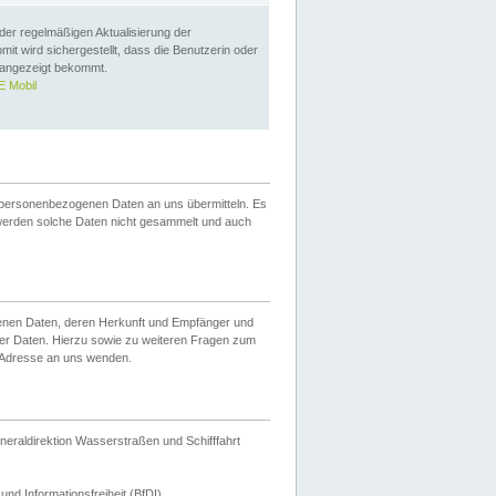
 der regelmäßigen Aktualisierung der
omit wird sichergestellt, dass die Benutzerin oder
 angezeigt bekommt.
 Mobil
 personenbezogenen Daten an uns übermitteln. Es
werden solche Daten nicht gesammelt und auch
ogenen Daten, deren Herkunft und Empfänger und
er Daten. Hierzu sowie zu weiteren Fragen zum
 Adresse an uns wenden.
neraldirektion Wasserstraßen und Schifffahrt
nd Informationsfreiheit (BfDI).