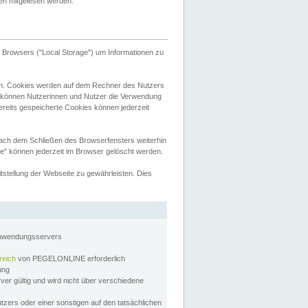
tten mitgelesen werden.
Browsers ("Local Storage") um Informationen zu
n. Cookies werden auf dem Rechner des Nutzers
 können Nutzerinnen und Nutzer die Verwendung
ereits gespeicherte Cookies können jederzeit
nach dem Schließen des Browserfensters weiterhin
e" können jederzeit im Browser gelöscht werden.
stellung der Webseite zu gewährleisten. Dies
Anwendungsservers
reich
von PEGELONLINE erforderlich
zung
rver gültig und wird nicht über verschiedene
utzers oder einer sonstigen auf den tatsächlichen