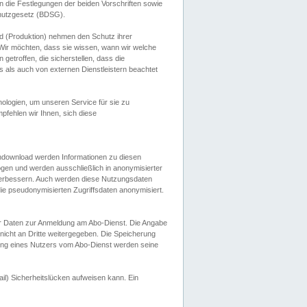
 die Festlegungen der beiden Vorschriften sowie
hutzgesetz (BDSG).
 (Produktion) nehmen den Schutz ihrer
ir möchten, dass sie wissen, wann wir welche
etroffen, die sicherstellen, dass die
 als auch von externen Dienstleistern beachtet
ologien, um unseren Service für sie zu
fehlen wir Ihnen, sich diese
endownload werden Informationen zu diesen
ogen und werden ausschließlich in anonymisierter
verbessern. Auch werden diese Nutzungsdaten
ie pseudonymisierten Zugriffsdaten anonymisiert.
her Daten zur Anmeldung am Abo-Dienst. Die Angabe
 nicht an Dritte weitergegeben. Die Speicherung
dung eines Nutzers vom Abo-Dienst werden seine
il) Sicherheitslücken aufweisen kann. Ein