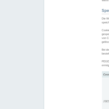
Wenn d
Spe
Die W
speic
Cooki
gespe
von C
gelös
Bei d
beste
PEGEL
ermögl
Coo
JSE