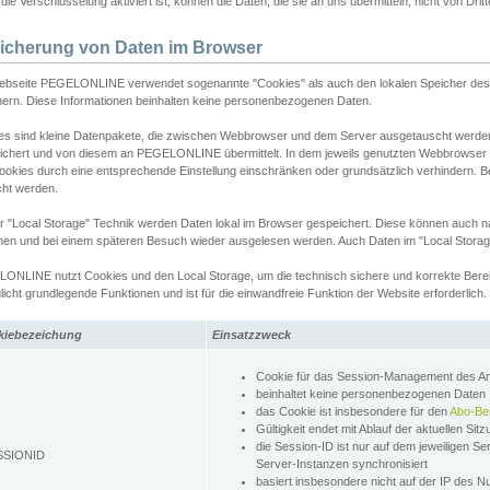
ie Verschlüsselung aktiviert ist, können die Daten, die sie an uns übermitteln, nicht von Dri
icherung von Daten im Browser
ebseite PEGELONLINE verwendet sogenannte "Cookies" als auch den lokalen Speicher des 
hern. Diese Informationen beinhalten keine personenbezogenen Daten.
es sind kleine Datenpakete, die zwischen Webbrowser und dem Server ausgetauscht werde
ichert und von diesem an PEGELONLINE übermittelt. In dem jeweils genutzten Webbrowser
ookies durch eine entsprechende Einstellung einschränken oder grundsätzlich verhindern. B
cht werden.
er "Local Storage" Technik werden Daten lokal im Browser gespeichert. Diese können auch 
hen und bei einem späteren Besuch wieder ausgelesen werden. Auch Daten im "Local Storag
ONLINE nutzt Cookies und den Local Storage, um die technisch sichere und korrekte Bereit
icht grundlegende Funktionen und ist für die einwandfreie Funktion der Website erforderlich.
kiebezeichung
Einsatzzweck
Cookie für das Session-Management des 
beinhaltet keine personenbezogenen Daten
das Cookie ist insbesondere für den
Abo-Be
Gültigkeit endet mit Ablauf der aktuellen Sit
die Session-ID ist nur auf dem jeweiligen Se
SSIONID
Server-Instanzen synchronisiert
basiert insbesondere nicht auf der IP des N