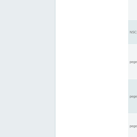
NSC_
pegel
pege
pegel