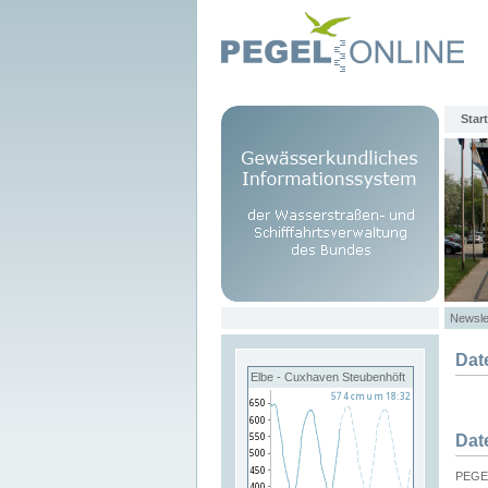
Start
Newsle
Dat
Elbe - Cuxhaven Steubenhöft
Dat
PEGEL