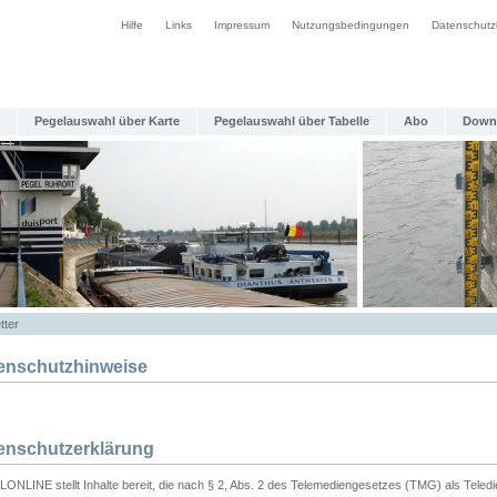
Hilfe
Links
Impressum
Nutzungsbedingungen
Datenschutz
Pegelauswahl über Karte
Pegelauswahl über Tabelle
Abo
Down
tter
enschutzhinweise
enschutzerklärung
ONLINE stellt Inhalte bereit, die nach § 2, Abs. 2 des Telemediengesetzes (TMG) als Teled