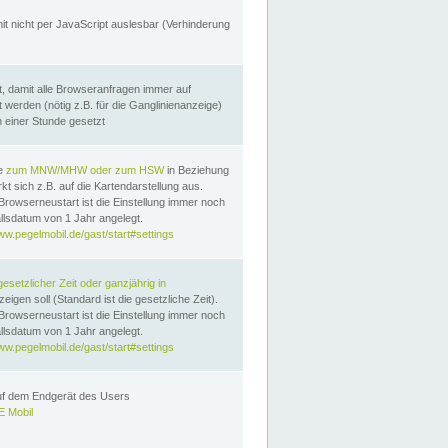
it nicht per JavaScript auslesbar (Verhinderung
, damit alle Browseranfragen immer auf
erden (nötig z.B. für die Ganglinienanzeige)
n einer Stunde gesetzt
te
zum MNW/MHW oder zum HSW
in Beziehung
t sich z.B. auf die Kartendarstellung aus.
Browserneustart ist die Einstellung immer noch
llsdatum von 1 Jahr angelegt.
ww.pegelmobil.de/gast/start#settings
gesetzlicher Zeit oder ganzjährig in
eigen soll (Standard ist die gesetzliche Zeit).
Browserneustart ist die Einstellung immer noch
llsdatum von 1 Jahr angelegt.
ww.pegelmobil.de/gast/start#settings
auf dem Endgerät des Users
 Mobil