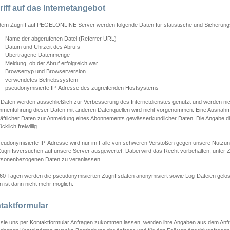
riff auf das Internetangebot
edem Zugriff auf PEGELONLINE Server werden folgende Daten für statistische und Sicherun
Name der abgerufenen Datei (Referrer URL)
Datum und Uhrzeit des Abrufs
Übertragene Datenmenge
Meldung, ob der Abruf erfolgreich war
Browsertyp und Browserversion
verwendetes Betriebssystem
pseudonymisierte IP-Adresse des zugreifenden Hostsystems
 Daten werden ausschließlich zur Verbesserung des Internetdienstes genutzt und werden ni
menführung dieser Daten mit anderen Datenquellen wird nicht vorgenommen. Eine Ausnahme 
äftlicher Daten zur Anmeldung eines Abonnements gewässerkundlicher Daten. Die Angabe die
cklich freiwillig.
seudonymisierte IP-Adresse wird nur im Falle von schweren Verstößen gegen unsere Nutzun
Zugriffsversuchen auf unsere Server ausgewertet. Dabei wird das Recht vorbehalten, unter Z
rsonenbezogenen Daten zu veranlassen.
60 Tagen werden die pseudonymisierten Zugriffsdaten anonymisiert sowie Log-Dateien gelösc
 ist dann nicht mehr möglich.
taktformular
sie uns per Kontaktformular Anfragen zukommen lassen, werden ihre Angaben aus dem Anfrag