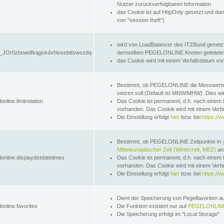
Nutzer zurückverfolgbaren Information
das Cookie ist auf HttpOnly gesetzt und dam
von "session theft")
wird von LoadBalancer des ITZBund gesetzt
JOr0zbowdfkqgskdxhlvsebttswszdq
demselben PEGELONLINE Knoten geleitetet w
das Cookie wird mit einem Verfallsdatum vo
Bestimmt, ob PEGELONLINE die Messwer
setzen soll (Default ist MNW/MHW). Dies wirk
online.limitrelation
Das Cookie ist permanent, d.h. nach einem 
vorhanden. Das Cookie wird mit einem Verfa
Die Einstellung erfolgt
hier
bzw. bei
https://w
Bestimmt, ob PEGELONLINE Zeitpunkte in
Mitteleuropäischer Zeit (Winterzeit, MEZ)
anz
lonline.displaydstdatetimes
Das Cookie ist permanent, d.h. nach einem 
vorhanden. Das Cookie wird mit einem Verfa
Die Einstellung erfolgt
hier
bzw. bei
https://w
Dient der Speicherung von Pegelfavoriten 
online.favorites
Die Funktion existiert nur auf
PEGELONLINE
Die Speicherung erfolgt im "Local Storage"