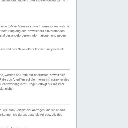
ei uns gespeichert. Diese Daten geben wir nicht
 eine E-Mail-Adresse sowie Informationen, welche
it dem Empfang des Newsletters einverstanden
sand der angeforderten Informationen und geben
 Versand des Newsletters können sie jederzeit
, werden an Dritte nur übermittelt, soweit dies
lle von Angriffen auf die Internetinfrastruktur des
Beantwortung ihrer Fragen erfolgt nur mit ihrer
gt nicht.
, wie zum Beispiel der Anfragen, die sie an uns
erkennen sie daran, dass die Adresszeile des