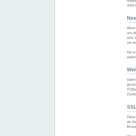
angeg
ohne i
New
Wenn 
uns d
sind.
sie ni
Die er
widerr
Wei
Daten,
gesetz
ITZBun
Zusti
SSL
Diese 
als S
Browse