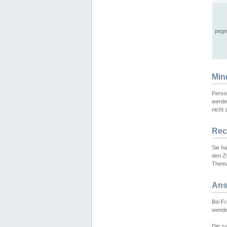
pege
Min
Perso
werde
nicht 
Rec
Sie h
den Z
Thema
Ans
Bei F
wende
Die zu