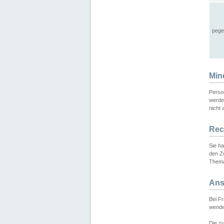
pege
Min
Perso
werde
nicht 
Rec
Sie h
den Z
Thema
Ans
Bei F
wende
Die zu