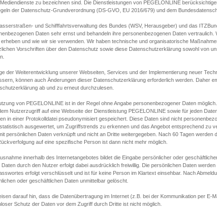
s Mediendienste zu bezeichnen sind. Die Dienstleistungen von PEGELONLINE berücksichtigen
egeln der Datenschutz-Grundverordnung (DS-GVO, EU 2016/679) und dem Bundesdatensc
asserstraßen- und Schifffahrtsverwaltung des Bundes (WSV, Herausgeber) und das ITZBund
nenbezogenen Daten sehr ernst und behandeln ihre personenbezogenen Daten vertraulich. W
 erheben und wie wir sie verwenden. Wir haben technische und organisatorische Maßnahmen g
zlichen Vorschriften über den Datenschutz sowie diese Datenschutzerklärung sowohl von uns
n.
ge der Weiterentwicklung unserer Webseiten, Services und der Implementierung neuer Techn
ssern, können auch Änderungen dieser Datenschutzerklärung erforderlich werden. Daher emp
schutzerklärung ab und zu erneut durchzulesen.
utzung von PEGELONLINE ist in der Regel ohne Angabe personenbezogener Daten möglich.
edem Nutzerzugriff auf eine Webseite der Dienstleistung PEGELONLINE sowie für jeden Dat
en in einer Protokolldatei pseudonymisiert gespeichert. Diese Daten sind nicht personenbez
statistisch ausgewertet, um Zugriffstrends zu erkennen und das Angebot entsprechend zu 
mit persönlichen Daten verknüpft und nicht an Dritte weitergegeben. Nach 60 Tagen werden d
ückverfolgung auf eine spezifische Person ist dann nicht mehr möglich.
Ausnahme innerhalb des Internetangebotes bildet die Eingabe persönlicher oder geschäftlic
 Daten durch den Nutzer erfolgt dabei ausdrücklich freiwillig. Die persönlichen Daten werden
asswortes erfolgt verschlüsselt und ist für keine Person im Klartext einsehbar. Nach Abmel
lichen oder geschäftlichen Daten unmittelbar gelöscht.
isen darauf hin, dass die Datenübertragung im Internet (z.B. bei der Kommunikation per E-Ma
loser Schutz der Daten vor dem Zugriff durch Dritte ist nicht möglich.