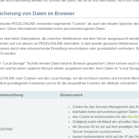
ie Verschlüsselung aktiviert ist, können die Daten, die sie an uns übermitteln, nicht von Dri
icherung von Daten im Browser
ebseite PEGELONLINE verwendet sogenannte "Cookies" als auch den lokalen Speicher des 
hern. Diese Informationen beinhalten keine personenbezogenen Daten.
es sind kleine Datenpakete, die zwischen Webbrowser und dem Server ausgetauscht werde
ichert und von diesem an PEGELONLINE übermittelt. In dem jeweils genutzten Webbrowser
ookies durch eine entsprechende Einstellung einschränken oder grundsätzlich verhindern. B
cht werden.
er "Local Storage" Technik werden Daten lokal im Browser gespeichert. Diese können auch 
hen und bei einem späteren Besuch wieder ausgelesen werden. Auch Daten im "Local Storag
ONLINE nutzt Cookies und den Local Storage, um die technisch sichere und korrekte Bereit
icht grundlegende Funktionen und ist für die einwandfreie Funktion der Website erforderlich.
kiebezeichung
Einsatzzweck
Cookie für das Session-Management des 
beinhaltet keine personenbezogenen Daten
das Cookie ist insbesondere für den
Abo-Be
Gültigkeit endet mit Ablauf der aktuellen Sit
die Session-ID ist nur auf dem jeweiligen Se
SSIONID
Server-Instanzen synchronisiert
basiert insbesondere nicht auf der IP des N