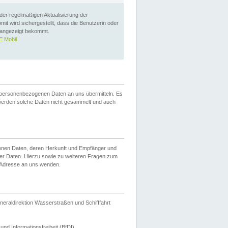
 der regelmäßigen Aktualisierung der
omit wird sichergestellt, dass die Benutzerin oder
 angezeigt bekommt.
 Mobil
 personenbezogenen Daten an uns übermitteln. Es
werden solche Daten nicht gesammelt und auch
ogenen Daten, deren Herkunft und Empfänger und
er Daten. Hierzu sowie zu weiteren Fragen zum
 Adresse an uns wenden.
neraldirektion Wasserstraßen und Schifffahrt
nd Informationsfreiheit (BfDI).