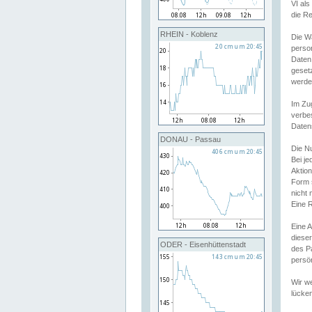
VI al
die R
RHEIN - Koblenz
Die W
perso
Daten
geset
werde
Im Zu
verbe
Daten
DONAU - Passau
Die N
Bei j
Aktion
Form 
nicht 
Eine R
Eine 
dieser
ODER - Eisenhüttenstadt
des P
persön
Wir we
lücken