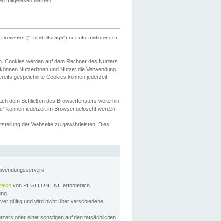
tten mitgelesen werden.
Browsers ("Local Storage") um Informationen zu
n. Cookies werden auf dem Rechner des Nutzers
 können Nutzerinnen und Nutzer die Verwendung
ereits gespeicherte Cookies können jederzeit
nach dem Schließen des Browserfensters weiterhin
e" können jederzeit im Browser gelöscht werden.
stellung der Webseite zu gewährleisten. Dies
Anwendungsservers
reich
von PEGELONLINE erforderlich
zung
rver gültig und wird nicht über verschiedene
utzers oder einer sonstigen auf den tatsächlichen