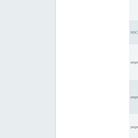
NSC_
pegel
pege
pegel