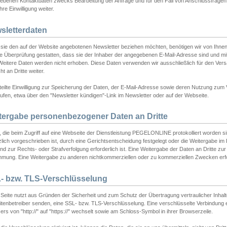
ebenen Kontaktdaten zwecks Bearbeitung der Anfrage und für den Fall von Anschlussfragen b
hre Einwilligung weiter.
sletterdaten
sie den auf der Website angebotenen Newsletter beziehen möchten, benötigen wir von Ihnen
ie Überprüfung gestatten, dass sie der Inhaber der angegebenen E-Mail-Adresse sind und m
 Weitere Daten werden nicht erhoben. Diese Daten verwenden wir ausschließlich für den Ver
cht an Dritte weiter.
teilte Einwilligung zur Speicherung der Daten, der E-Mail-Adresse sowie deren Nutzung zum
ufen, etwa über den "Newsletter kündigen"-Link im Newsletter oder auf der Webseite.
tergabe personenbezogener Daten an Dritte
 die beim Zugriff auf eine Webseite der Dienstleistung PEGELONLINE protokolliert worden sind
lich vorgeschrieben ist, durch eine Gerichtsentscheidung festgelegt oder die Weitergabe im Fa
d zur Rechts- oder Strafverfolgung erforderlich ist. Eine Weitergabe der Daten an Dritte zur 
mmung. Eine Weitergabe zu anderen nichtkommerziellen oder zu kommerziellen Zwecken erfol
- bzw. TLS-Verschlüsselung
Seite nutzt aus Gründen der Sicherheit und zum Schutz der Übertragung vertraulicher Inhalte
eitenbetreiber senden, eine SSL- bzw. TLS-Verschlüsselung. Eine verschlüsselte Verbindung 
rs von "http://" auf "https://" wechselt sowie am Schloss-Symbol in ihrer Browserzeile.