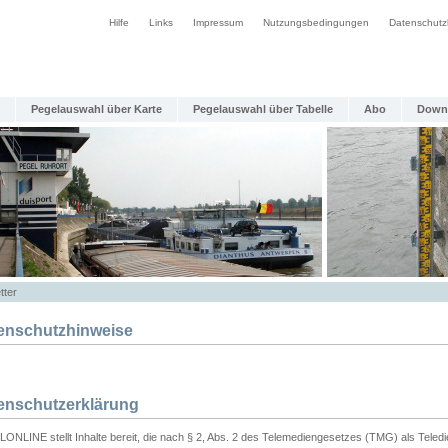
Hilfe
Links
Impressum
Nutzungsbedingungen
Datenschutz
Pegelauswahl über Karte
Pegelauswahl über Tabelle
Abo
Down
tter
enschutzhinweise
enschutzerklärung
ONLINE stellt Inhalte bereit, die nach § 2, Abs. 2 des Telemediengesetzes (TMG) als Teled