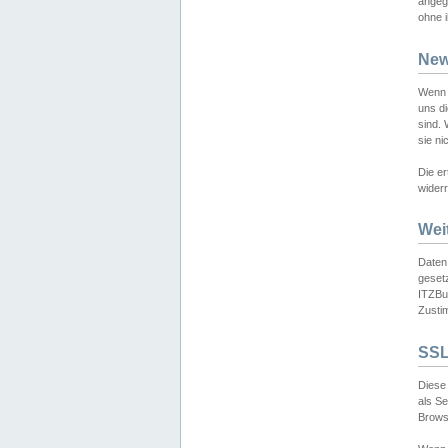
angeg
ohne i
New
Wenn 
uns d
sind.
sie ni
Die er
widerr
Wei
Daten,
gesetz
ITZBun
Zusti
SSL
Diese 
als S
Browse