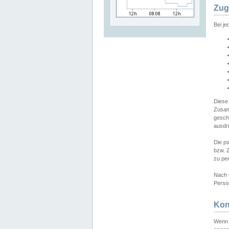
Zug
Bei j
Diese
Zusam
gesch
ausdrü
Die p
bzw. 
zu pe
Nach 
Person
Kon
Wenn 