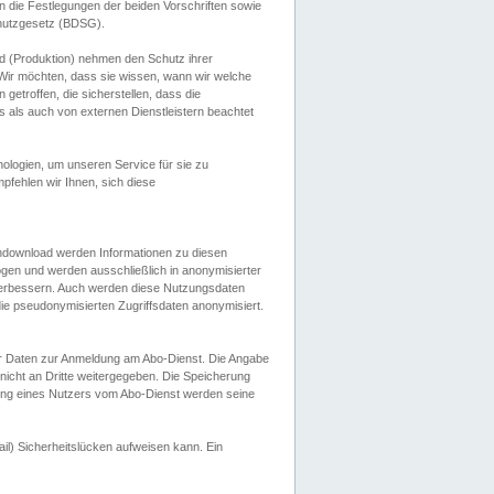
 die Festlegungen der beiden Vorschriften sowie
hutzgesetz (BDSG).
 (Produktion) nehmen den Schutz ihrer
ir möchten, dass sie wissen, wann wir welche
etroffen, die sicherstellen, dass die
 als auch von externen Dienstleistern beachtet
ologien, um unseren Service für sie zu
fehlen wir Ihnen, sich diese
endownload werden Informationen zu diesen
ogen und werden ausschließlich in anonymisierter
verbessern. Auch werden diese Nutzungsdaten
ie pseudonymisierten Zugriffsdaten anonymisiert.
her Daten zur Anmeldung am Abo-Dienst. Die Angabe
 nicht an Dritte weitergegeben. Die Speicherung
dung eines Nutzers vom Abo-Dienst werden seine
il) Sicherheitslücken aufweisen kann. Ein