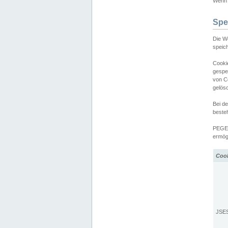
Wenn d
Spe
Die W
speic
Cooki
gespe
von C
gelös
Bei d
beste
PEGEL
ermögl
Coo
JSE