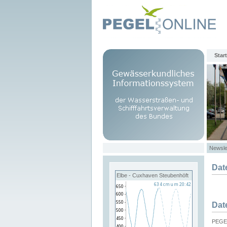
Start
Newsle
Dat
Elbe - Cuxhaven Steubenhöft
Dat
PEGEL