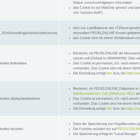
Nutzer zurückverfolgbaren Information
das Cookie ist auf HttpOnly gesetzt und dam
von "session theft")
wird von LoadBalancer des ITZBund gesetzt
JOr0zbowdfkqgskdxhlvsebttswszdq
demselben PEGELONLINE Knoten geleitetet w
das Cookie wird mit einem Verfallsdatum vo
Bestimmt, ob PEGELONLINE die Messwer
setzen soll (Default ist MNW/MHW). Dies wirk
online.limitrelation
Das Cookie ist permanent, d.h. nach einem 
vorhanden. Das Cookie wird mit einem Verfa
Die Einstellung erfolgt
hier
bzw. bei
https://w
Bestimmt, ob PEGELONLINE Zeitpunkte in
Mitteleuropäischer Zeit (Winterzeit, MEZ)
anz
lonline.displaydstdatetimes
Das Cookie ist permanent, d.h. nach einem 
vorhanden. Das Cookie wird mit einem Verfa
Die Einstellung erfolgt
hier
bzw. bei
https://w
Dient der Speicherung von Pegelfavoriten 
online.favorites
Die Funktion existiert nur auf
PEGELONLINE
Die Speicherung erfolgt im "Local Storage"