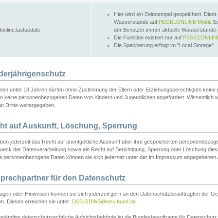
Hier wird ein Zeitstempel gespeichert. Dient
Wasserstände auf
PEGELONLINE Mobil
. S
lonline.lastupdate
der Benutzer immer aktuelle Wasserstände
Die Funktion existiert nur auf
PEGELONLINE
Die Speicherung erfolgt im "Local Storage"
derjährigenschutz
nen unter 18 Jahren dürfen ohne Zustimmung der Eltern oder Erziehungsberechtigten keine
n keine personenbezogenen Daten von Kindern und Jugendlichen angefordert. Wissentlich 
an Dritte weitergegeben.
ht auf Auskunft, Löschung, Sperrung
aben jederzeit das Recht auf unentgeltliche Auskunft über ihre gespeicherten personenbez
weck der Datenverarbeitung sowie ein Recht auf Berichtigung, Sperrung oder Löschung dies
 personenbezogene Daten können sie sich jederzeit unter der im Impressum angegebenen
prechpartner für den Datenschutz
ragen oder Hinweisen können sie sich jederzeit gern an den Datenschutzbeauftragten der Ge
n. Diesen erreichen sie unter:
DSB.GDWS@wsv.bund.de
ständige datenschutzrechtliche Aufsichtsbehörde ist die Bundesbeauftragte für Datenschutz u