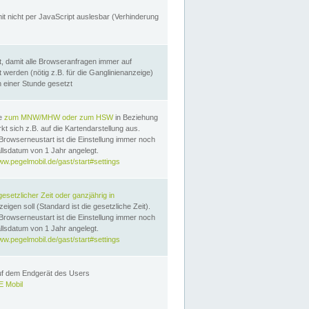
it nicht per JavaScript auslesbar (Verhinderung
, damit alle Browseranfragen immer auf
erden (nötig z.B. für die Ganglinienanzeige)
n einer Stunde gesetzt
te
zum MNW/MHW oder zum HSW
in Beziehung
t sich z.B. auf die Kartendarstellung aus.
Browserneustart ist die Einstellung immer noch
llsdatum von 1 Jahr angelegt.
ww.pegelmobil.de/gast/start#settings
gesetzlicher Zeit oder ganzjährig in
eigen soll (Standard ist die gesetzliche Zeit).
Browserneustart ist die Einstellung immer noch
llsdatum von 1 Jahr angelegt.
ww.pegelmobil.de/gast/start#settings
auf dem Endgerät des Users
 Mobil