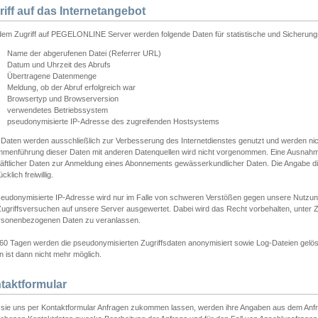
riff auf das Internetangebot
edem Zugriff auf PEGELONLINE Server werden folgende Daten für statistische und Sicherun
Name der abgerufenen Datei (Referrer URL)
Datum und Uhrzeit des Abrufs
Übertragene Datenmenge
Meldung, ob der Abruf erfolgreich war
Browsertyp und Browserversion
verwendetes Betriebssystem
pseudonymisierte IP-Adresse des zugreifenden Hostsystems
 Daten werden ausschließlich zur Verbesserung des Internetdienstes genutzt und werden ni
menführung dieser Daten mit anderen Datenquellen wird nicht vorgenommen. Eine Ausnahme 
äftlicher Daten zur Anmeldung eines Abonnements gewässerkundlicher Daten. Die Angabe die
cklich freiwillig.
seudonymisierte IP-Adresse wird nur im Falle von schweren Verstößen gegen unsere Nutzun
Zugriffsversuchen auf unsere Server ausgewertet. Dabei wird das Recht vorbehalten, unter Z
rsonenbezogenen Daten zu veranlassen.
60 Tagen werden die pseudonymisierten Zugriffsdaten anonymisiert sowie Log-Dateien gelösc
 ist dann nicht mehr möglich.
taktformular
sie uns per Kontaktformular Anfragen zukommen lassen, werden ihre Angaben aus dem Anfrag