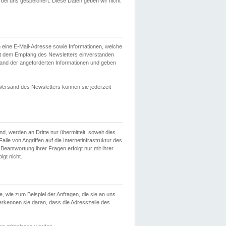
ei uns gespeichert. Diese Daten geben wir nicht
 eine E-Mail-Adresse sowie Informationen, welche
it dem Empfang des Newsletters einverstanden
sand der angeforderten Informationen und geben
 Versand des Newsletters können sie jederzeit
, werden an Dritte nur übermittelt, soweit dies
lle von Angriffen auf die Internetinfrastruktur des
Beantwortung ihrer Fragen erfolgt nur mit ihrer
gt nicht.
, wie zum Beispiel der Anfragen, die sie an uns
erkennen sie daran, dass die Adresszeile des