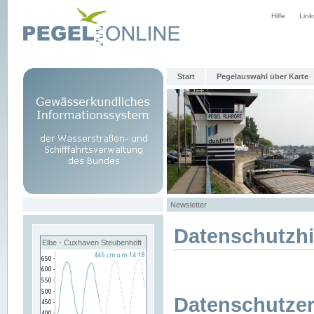
Hilfe
Link
Start
Pegelauswahl über Karte
Newsletter
Datenschutzh
Elbe - Cuxhaven Steubenhöft
Datenschutzer