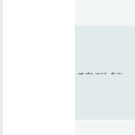
pegelonline.displaydstdatetimes