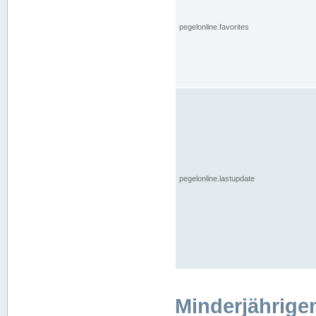
pegelonline.favorites
pegelonline.lastupdate
Minderjährige