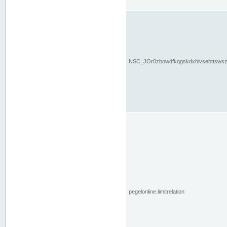
NSC_JOr0zbowdfkqgskdxhlvsebttsws
pegelonline.limitrelation