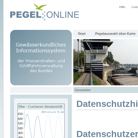
Hilfe
Link
Start
Pegelauswahl über Karte
Newsletter
Datenschutzh
Elbe - Cuxhaven Steubenhöft
Datenschutzer