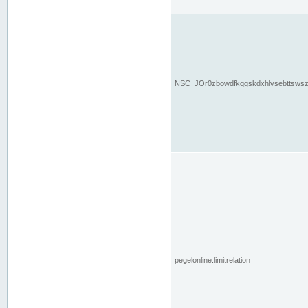
NSC_JOr0zbowdfkqgskdxhlvsebttsws
pegelonline.limitrelation