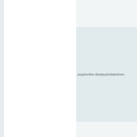
pegelonline.displaydstdatetimes