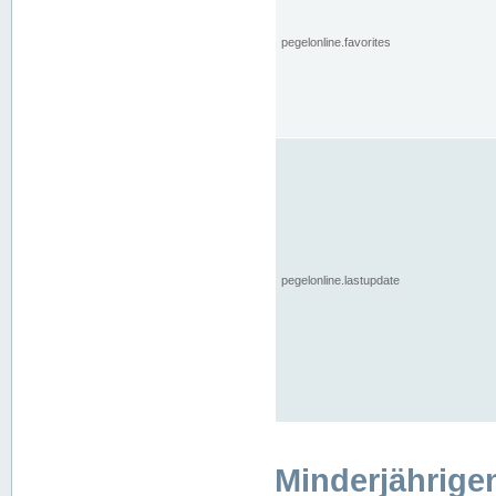
pegelonline.favorites
pegelonline.lastupdate
Minderjährige