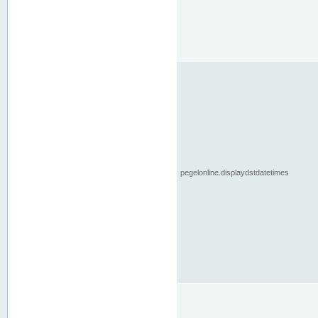
pegelonline.displaydstdatetimes