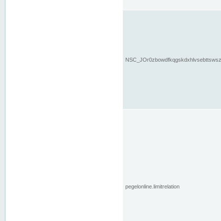
NSC_JOr0zbowdfkqgskdxhlvsebttsws
pegelonline.limitrelation