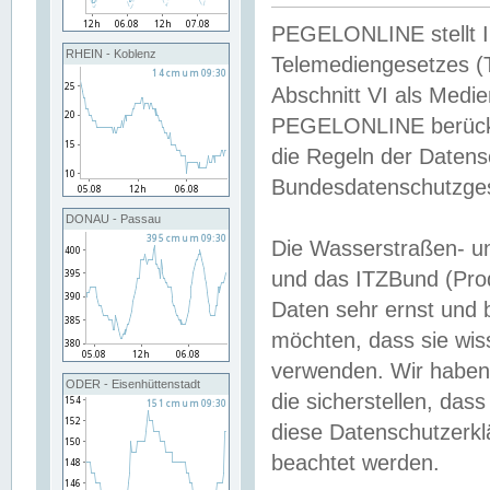
PEGELONLINE stellt Inh
RHEIN - Koblenz
Telemediengesetzes (
Abschnitt VI als Medie
PEGELONLINE berücksi
die Regeln der Date
Bundesdatenschutzge
DONAU - Passau
Die Wasserstraßen- u
und das ITZBund (Pro
Daten sehr ernst und 
möchten, dass sie wis
verwenden. Wir haben
ODER - Eisenhüttenstadt
die sicherstellen, das
diese Datenschutzerkl
beachtet werden.