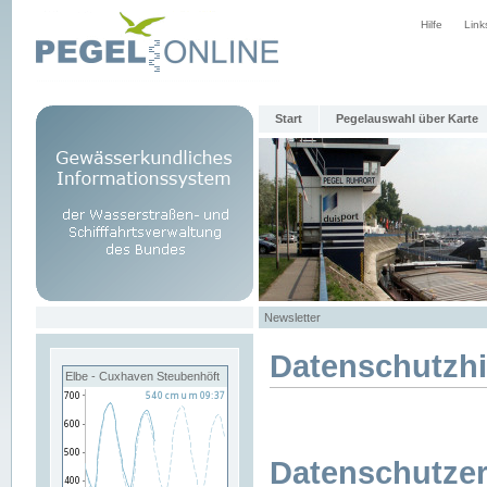
Hilfe
Link
Start
Pegelauswahl über Karte
Newsletter
Datenschutzh
Elbe - Cuxhaven Steubenhöft
Datenschutzer