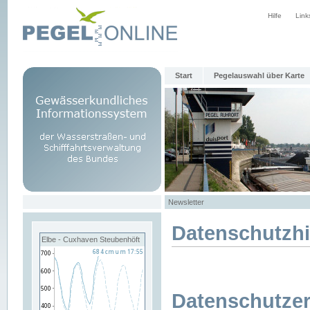
Hilfe
Link
Start
Pegelauswahl über Karte
Newsletter
Datenschutzh
Elbe - Cuxhaven Steubenhöft
Datenschutzer