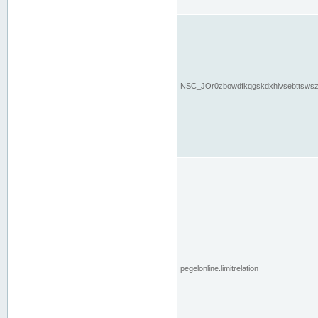
NSC_JOr0zbowdfkqgskdxhlvsebttsws
pegelonline.limitrelation