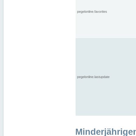
pegelonline.favorites
pegelonline.lastupdate
Minderjährige