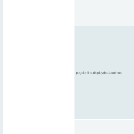
pegelonline.displaydstdatetimes