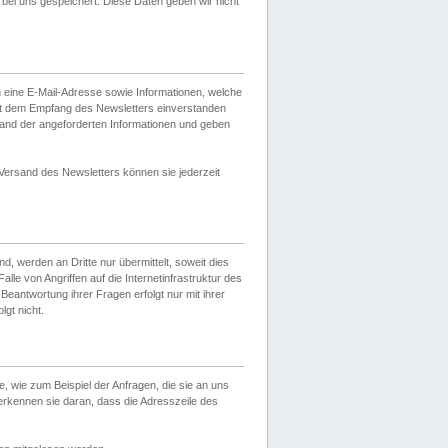
ei uns gespeichert. Diese Daten geben wir nicht
 eine E-Mail-Adresse sowie Informationen, welche
it dem Empfang des Newsletters einverstanden
sand der angeforderten Informationen und geben
 Versand des Newsletters können sie jederzeit
, werden an Dritte nur übermittelt, soweit dies
lle von Angriffen auf die Internetinfrastruktur des
Beantwortung ihrer Fragen erfolgt nur mit ihrer
gt nicht.
, wie zum Beispiel der Anfragen, die sie an uns
erkennen sie daran, dass die Adresszeile des