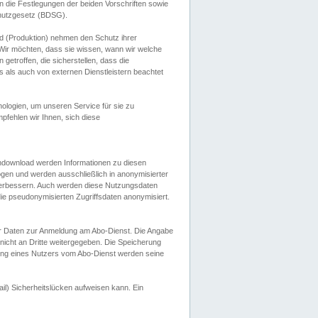
 die Festlegungen der beiden Vorschriften sowie
hutzgesetz (BDSG).
 (Produktion) nehmen den Schutz ihrer
ir möchten, dass sie wissen, wann wir welche
etroffen, die sicherstellen, dass die
 als auch von externen Dienstleistern beachtet
ologien, um unseren Service für sie zu
fehlen wir Ihnen, sich diese
endownload werden Informationen zu diesen
ogen und werden ausschließlich in anonymisierter
verbessern. Auch werden diese Nutzungsdaten
ie pseudonymisierten Zugriffsdaten anonymisiert.
her Daten zur Anmeldung am Abo-Dienst. Die Angabe
 nicht an Dritte weitergegeben. Die Speicherung
dung eines Nutzers vom Abo-Dienst werden seine
il) Sicherheitslücken aufweisen kann. Ein