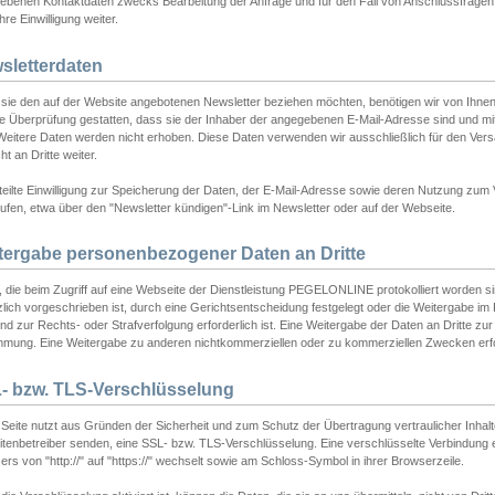
ebenen Kontaktdaten zwecks Bearbeitung der Anfrage und für den Fall von Anschlussfragen b
hre Einwilligung weiter.
sletterdaten
sie den auf der Website angebotenen Newsletter beziehen möchten, benötigen wir von Ihnen
ie Überprüfung gestatten, dass sie der Inhaber der angegebenen E-Mail-Adresse sind und m
 Weitere Daten werden nicht erhoben. Diese Daten verwenden wir ausschließlich für den Ver
cht an Dritte weiter.
teilte Einwilligung zur Speicherung der Daten, der E-Mail-Adresse sowie deren Nutzung zum
ufen, etwa über den "Newsletter kündigen"-Link im Newsletter oder auf der Webseite.
tergabe personenbezogener Daten an Dritte
 die beim Zugriff auf eine Webseite der Dienstleistung PEGELONLINE protokolliert worden sind
lich vorgeschrieben ist, durch eine Gerichtsentscheidung festgelegt oder die Weitergabe im Fa
d zur Rechts- oder Strafverfolgung erforderlich ist. Eine Weitergabe der Daten an Dritte zur 
mmung. Eine Weitergabe zu anderen nichtkommerziellen oder zu kommerziellen Zwecken erfol
- bzw. TLS-Verschlüsselung
Seite nutzt aus Gründen der Sicherheit und zum Schutz der Übertragung vertraulicher Inhalte
eitenbetreiber senden, eine SSL- bzw. TLS-Verschlüsselung. Eine verschlüsselte Verbindung 
rs von "http://" auf "https://" wechselt sowie am Schloss-Symbol in ihrer Browserzeile.