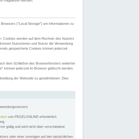
tten mitgelesen werden.
Browsers ("Local Storage") um Informationen zu
n. Cookies werden auf dem Rechner des Nutzers
 können Nutzerinnen und Nutzer die Verwendung
ereits gespeicherte Cookies können jederzeit
nach dem Schließen des Browserfensters weiterhin
e" können jederzeit im Browser gelöscht werden.
stellung der Webseite zu gewährleisten. Dies
Anwendungsservers
reich
von PEGELONLINE erforderlich
zung
rver gültig und wird nicht über verschiedene
utzers oder einer sonstigen auf den tatsächlichen