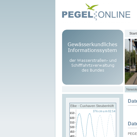
Start
Newsle
Dat
Elbe - Cuxhaven Steubenhöft
Dat
PEGEL