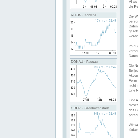
VI al
die R
RHEIN - Koblenz
Die W
perso
Daten
geset
werde
Im Zu
verbe
Daten
DONAU - Passau
Die N
Bei j
Aktion
Form 
nicht 
Eine R
Eine 
dieser
ODER - Eisenhüttenstadt
des P
persön
Wir we
lücken