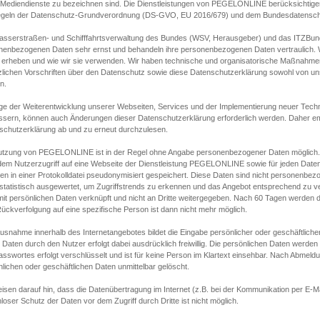
s Mediendienste zu bezeichnen sind. Die Dienstleistungen von PEGELONLINE berücksichtigen
egeln der Datenschutz-Grundverordnung (DS-GVO, EU 2016/679) und dem Bundesdatensc
asserstraßen- und Schifffahrtsverwaltung des Bundes (WSV, Herausgeber) und das ITZBund
nenbezogenen Daten sehr ernst und behandeln ihre personenbezogenen Daten vertraulich. W
 erheben und wie wir sie verwenden. Wir haben technische und organisatorische Maßnahmen g
zlichen Vorschriften über den Datenschutz sowie diese Datenschutzerklärung sowohl von uns
n.
ge der Weiterentwicklung unserer Webseiten, Services und der Implementierung neuer Techn
ssern, können auch Änderungen dieser Datenschutzerklärung erforderlich werden. Daher emp
schutzerklärung ab und zu erneut durchzulesen.
utzung von PEGELONLINE ist in der Regel ohne Angabe personenbezogener Daten möglich.
edem Nutzerzugriff auf eine Webseite der Dienstleistung PEGELONLINE sowie für jeden Dat
en in einer Protokolldatei pseudonymisiert gespeichert. Diese Daten sind nicht personenbez
statistisch ausgewertet, um Zugriffstrends zu erkennen und das Angebot entsprechend zu 
mit persönlichen Daten verknüpft und nicht an Dritte weitergegeben. Nach 60 Tagen werden d
ückverfolgung auf eine spezifische Person ist dann nicht mehr möglich.
Ausnahme innerhalb des Internetangebotes bildet die Eingabe persönlicher oder geschäftlic
 Daten durch den Nutzer erfolgt dabei ausdrücklich freiwillig. Die persönlichen Daten werden
asswortes erfolgt verschlüsselt und ist für keine Person im Klartext einsehbar. Nach Abmel
lichen oder geschäftlichen Daten unmittelbar gelöscht.
isen darauf hin, dass die Datenübertragung im Internet (z.B. bei der Kommunikation per E-Ma
loser Schutz der Daten vor dem Zugriff durch Dritte ist nicht möglich.