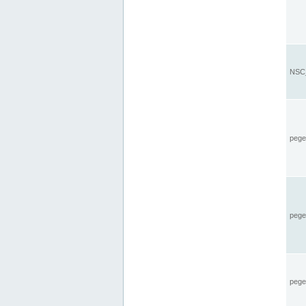
NSC_
pegel
pege
pegel