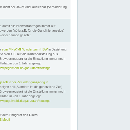
it nicht per JavaScript auslesbar (Verhinderung
, damit alle Browseranfragen immer auf
erden (nötig z.B. für die Ganglinienanzeige)
n einer Stunde gesetzt
te
zum MNW/MHW oder zum HSW
in Beziehung
t sich z.B. auf die Kartendarstellung aus.
Browserneustart ist die Einstellung immer noch
llsdatum von 1 Jahr angelegt.
ww.pegelmobil.de/gast/start#settings
gesetzlicher Zeit oder ganzjährig in
eigen soll (Standard ist die gesetzliche Zeit).
Browserneustart ist die Einstellung immer noch
llsdatum von 1 Jahr angelegt.
ww.pegelmobil.de/gast/start#settings
auf dem Endgerät des Users
 Mobil