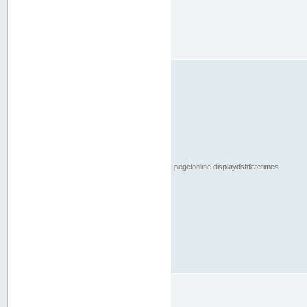
pegelonline.displaydstdatetimes