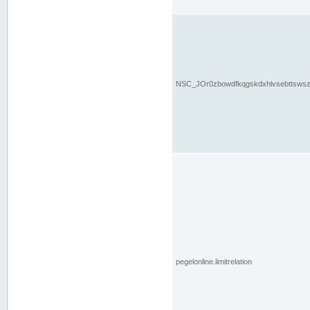
NSC_JOr0zbowdfkqgskdxhlvsebttsws
pegelonline.limitrelation