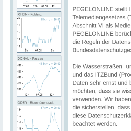
PEGELONLINE stellt Inh
RHEIN - Koblenz
Telemediengesetzes (
Abschnitt VI als Medie
PEGELONLINE berücksi
die Regeln der Date
Bundesdatenschutzge
DONAU - Passau
Die Wasserstraßen- u
und das ITZBund (Pro
Daten sehr ernst und 
möchten, dass sie wis
verwenden. Wir haben
ODER - Eisenhüttenstadt
die sicherstellen, das
diese Datenschutzerkl
beachtet werden.