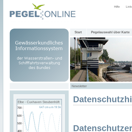
Hilfe
Link
Start
Pegelauswahl über Karte
Newsletter
Datenschutzh
Elbe - Cuxhaven Steubenhöft
Datenschutzer