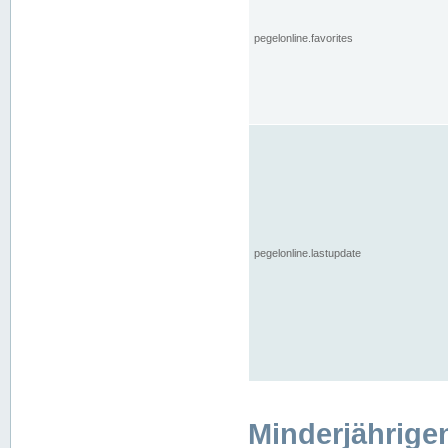
pegelonline.favorites
pegelonline.lastupdate
Minderjährige