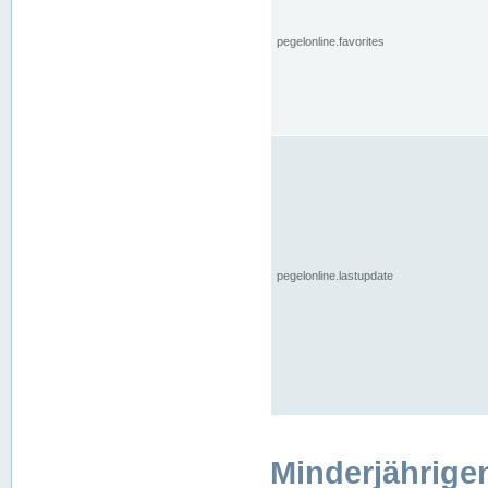
pegelonline.favorites
pegelonline.lastupdate
Minderjährige