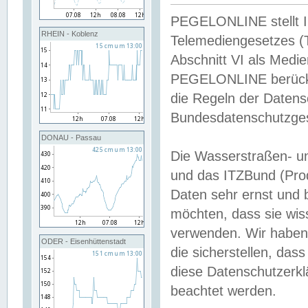
PEGELONLINE stellt Inh
RHEIN - Koblenz
Telemediengesetzes (
Abschnitt VI als Medie
PEGELONLINE berücksi
die Regeln der Date
Bundesdatenschutzge
DONAU - Passau
Die Wasserstraßen- u
und das ITZBund (Pro
Daten sehr ernst und 
möchten, dass sie wis
verwenden. Wir haben
ODER - Eisenhüttenstadt
die sicherstellen, das
diese Datenschutzerkl
beachtet werden.