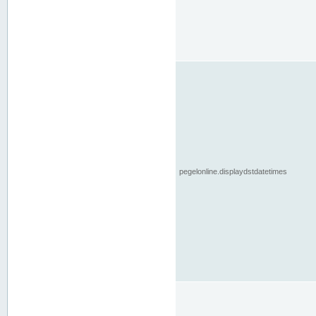
pegelonline.displaydstdatetimes