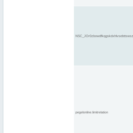
NSC_JOr0zbowdfkqgskdxhlvsebttsws
pegelonline.limitrelation