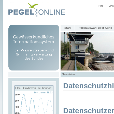
Hilfe
Link
Start
Pegelauswahl über Karte
Newsletter
Datenschutzh
Elbe - Cuxhaven Steubenhöft
Datenschutzer