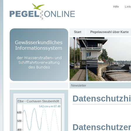
Hilfe
Link
Start
Pegelauswahl über Karte
Newsletter
Datenschutzh
Elbe - Cuxhaven Steubenhöft
Datenschutzer