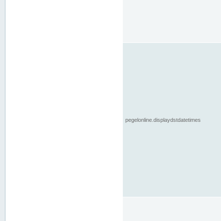
pegelonline.displaydstdatetimes