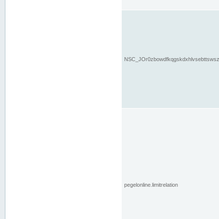
NSC_JOr0zbowdfkqgskdxhlvsebttsws
pegelonline.limitrelation