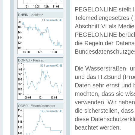
PEGELONLINE stellt Inh
RHEIN - Koblenz
Telemediengesetzes (
Abschnitt VI als Medie
PEGELONLINE berücksi
die Regeln der Date
Bundesdatenschutzge
DONAU - Passau
Die Wasserstraßen- u
und das ITZBund (Pro
Daten sehr ernst und 
möchten, dass sie wis
verwenden. Wir haben
ODER - Eisenhüttenstadt
die sicherstellen, das
diese Datenschutzerkl
beachtet werden.