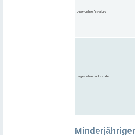
pegelonline.favorites
pegelonline.lastupdate
Minderjährige