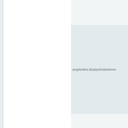
pegelonline.displaydstdatetimes