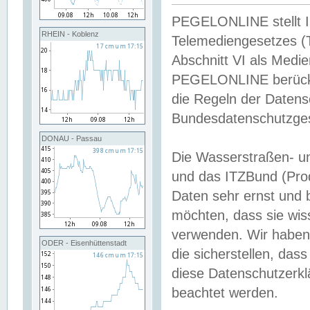
PEGELONLINE stellt Inh
RHEIN - Koblenz
Telemediengesetzes (
Abschnitt VI als Medie
PEGELONLINE berücksi
die Regeln der Date
Bundesdatenschutzge
DONAU - Passau
Die Wasserstraßen- u
und das ITZBund (Pro
Daten sehr ernst und 
möchten, dass sie wis
verwenden. Wir haben
ODER - Eisenhüttenstadt
die sicherstellen, das
diese Datenschutzerkl
beachtet werden.