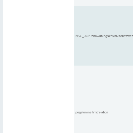
NSC_JOr0zbowdfkqgskdxhlvsebttsws
pegelonline.limitrelation