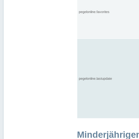
pegelonline.favorites
pegelonline.lastupdate
Minderjährige