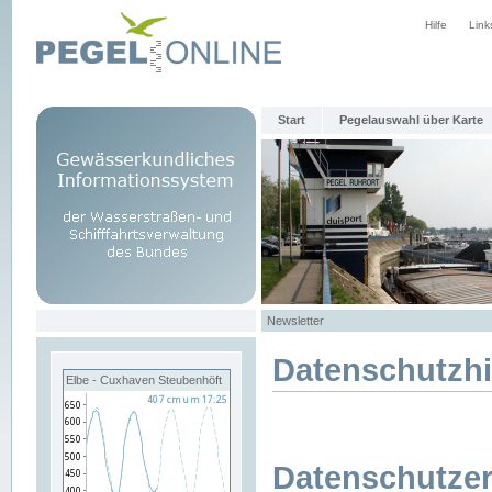
Hilfe
Link
Start
Pegelauswahl über Karte
Newsletter
Datenschutzh
Elbe - Cuxhaven Steubenhöft
Datenschutzer