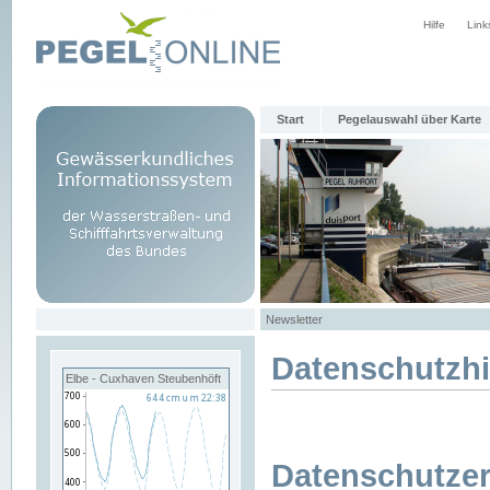
Hilfe
Link
Start
Pegelauswahl über Karte
Newsletter
Datenschutzh
Elbe - Cuxhaven Steubenhöft
Datenschutzer