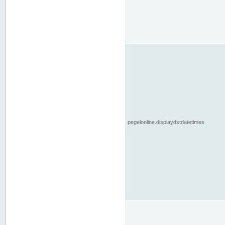
pegelonline.displaydstdatetimes