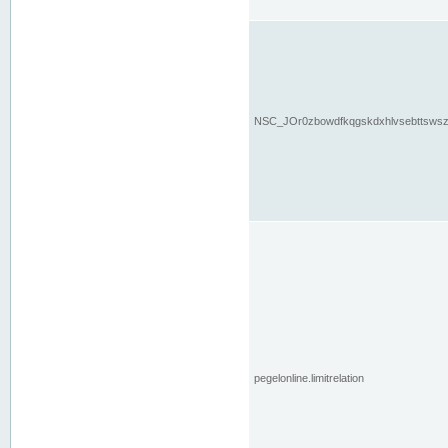
NSC_JOr0zbowdfkqgskdxhlvsebttsws
pegelonline.limitrelation