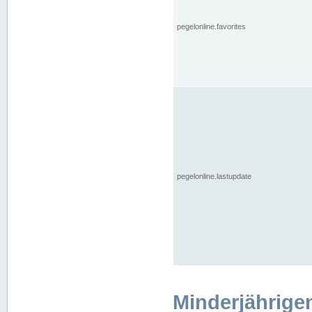
pegelonline.favorites
pegelonline.lastupdate
Minderjährige