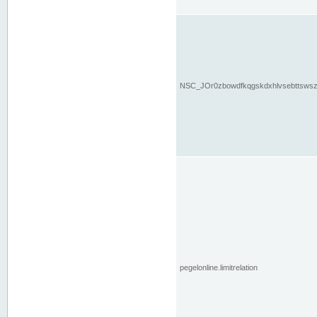
NSC_JOr0zbowdfkqgskdxhlvsebttsws
pegelonline.limitrelation