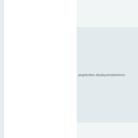
pegelonline.displaydstdatetimes