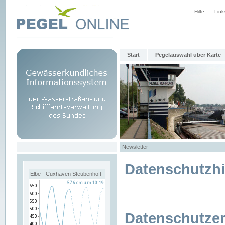
Hilfe
Link
Start
Pegelauswahl über Karte
Newsletter
Datenschutzh
Elbe - Cuxhaven Steubenhöft
Datenschutzer