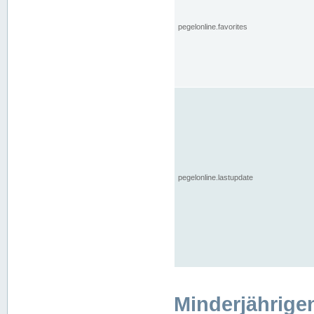
pegelonline.favorites
pegelonline.lastupdate
Minderjährige