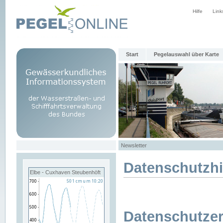
Hilfe
Link
Start
Pegelauswahl über Karte
Newsletter
Datenschutzh
Elbe - Cuxhaven Steubenhöft
Datenschutzer