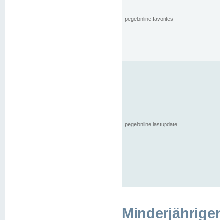
pegelonline.favorites
pegelonline.lastupdate
Minderjährige