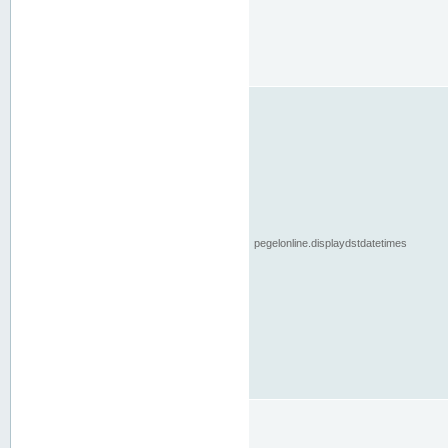
pegelonline.displaydstdatetimes