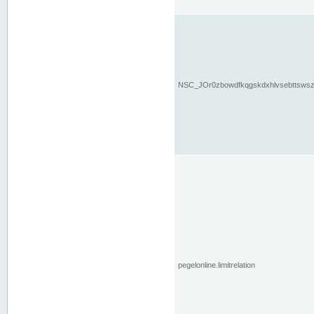
NSC_JOr0zbowdfkqgskdxhlvsebttsws
pegelonline.limitrelation