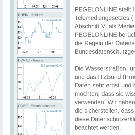
PEGELONLINE stellt Inh
RHEIN - Koblenz
Telemediengesetzes (
Abschnitt VI als Medie
PEGELONLINE berücksi
die Regeln der Date
Bundesdatenschutzge
DONAU - Passau
Die Wasserstraßen- u
und das ITZBund (Pro
Daten sehr ernst und 
möchten, dass sie wis
verwenden. Wir haben
ODER - Eisenhüttenstadt
die sicherstellen, das
diese Datenschutzerkl
beachtet werden.