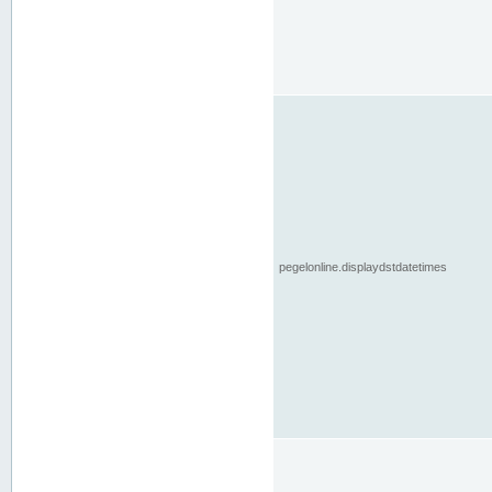
pegelonline.displaydstdatetimes