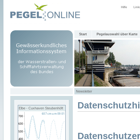
Hilfe
Link
Start
Pegelauswahl über Karte
Newsletter
Datenschutzh
Elbe - Cuxhaven Steubenhöft
Datenschutzer