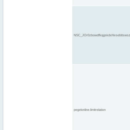
NSC_JOr0zbowdfkqgskdxhlvsebttsws
pegelonline.limitrelation