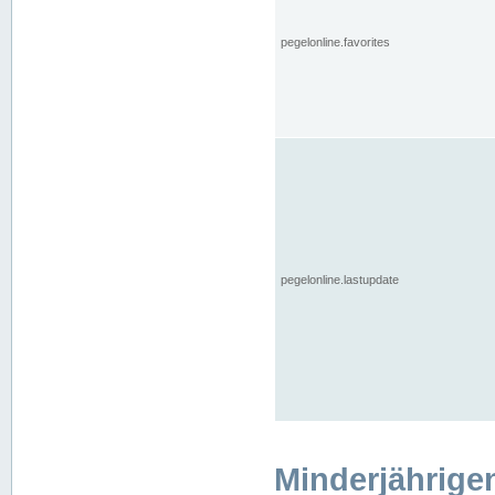
pegelonline.favorites
pegelonline.lastupdate
Minderjährige