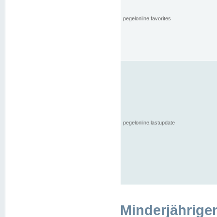
pegelonline.favorites
pegelonline.lastupdate
Minderjährige