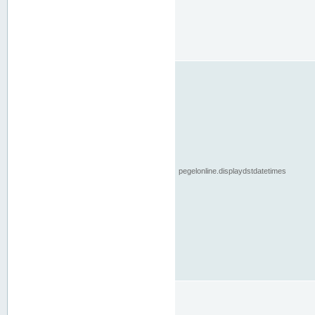
pegelonline.displaydstdatetimes