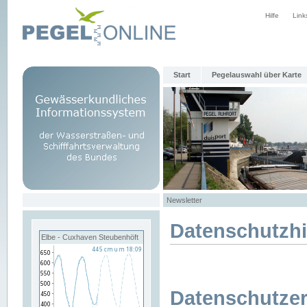
Hilfe
Link
Start
Pegelauswahl über Karte
Newsletter
Datenschutzh
Elbe - Cuxhaven Steubenhöft
Datenschutzer