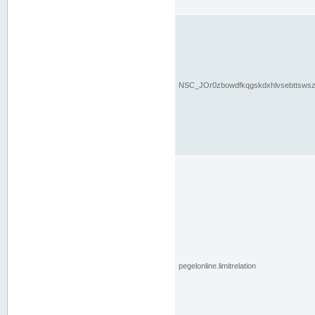
NSC_JOr0zbowdfkqgskdxhlvsebttsws
pegelonline.limitrelation