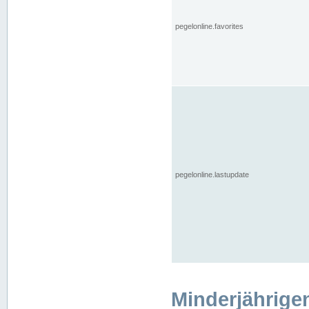
pegelonline.favorites
pegelonline.lastupdate
Minderjährige