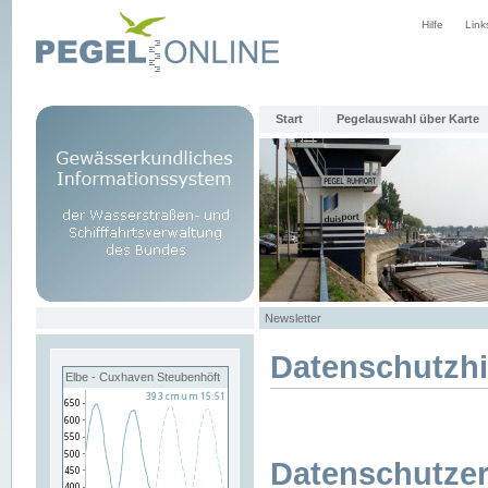
Hilfe
Link
Start
Pegelauswahl über Karte
Newsletter
Datenschutzh
Elbe - Cuxhaven Steubenhöft
Datenschutzer