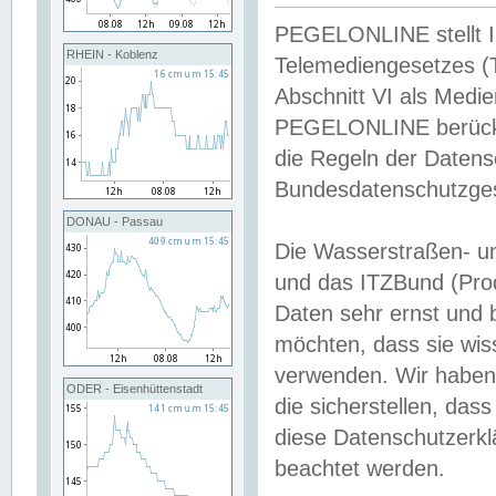
PEGELONLINE stellt Inh
RHEIN - Koblenz
Telemediengesetzes (
Abschnitt VI als Medie
PEGELONLINE berücksi
die Regeln der Date
Bundesdatenschutzge
DONAU - Passau
Die Wasserstraßen- u
und das ITZBund (Pro
Daten sehr ernst und 
möchten, dass sie wis
verwenden. Wir haben
ODER - Eisenhüttenstadt
die sicherstellen, das
diese Datenschutzerkl
beachtet werden.