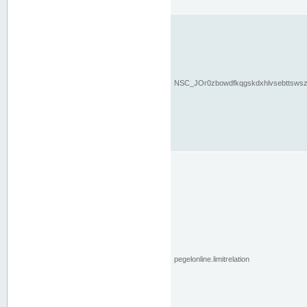
NSC_JOr0zbowdfkqgskdxhlvsebttsws
pegelonline.limitrelation