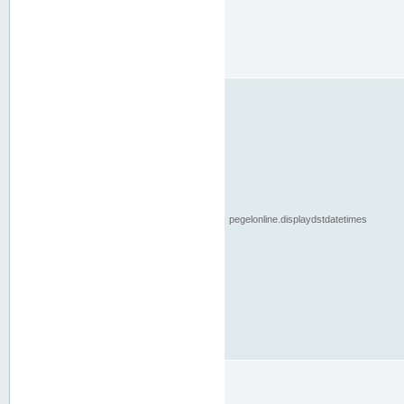
pegelonline.displaydstdatetimes