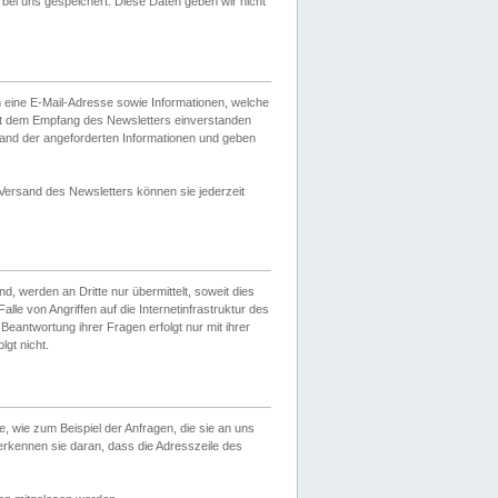
ei uns gespeichert. Diese Daten geben wir nicht
 eine E-Mail-Adresse sowie Informationen, welche
it dem Empfang des Newsletters einverstanden
sand der angeforderten Informationen und geben
 Versand des Newsletters können sie jederzeit
, werden an Dritte nur übermittelt, soweit dies
lle von Angriffen auf die Internetinfrastruktur des
Beantwortung ihrer Fragen erfolgt nur mit ihrer
gt nicht.
, wie zum Beispiel der Anfragen, die sie an uns
erkennen sie daran, dass die Adresszeile des