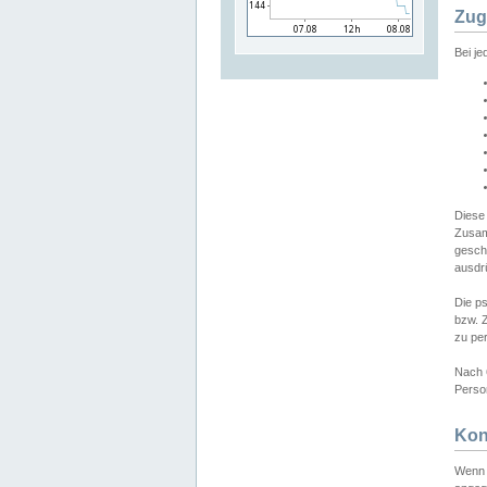
Zug
Bei j
Diese
Zusam
gesch
ausdrü
Die p
bzw. 
zu pe
Nach 
Person
Kon
Wenn 