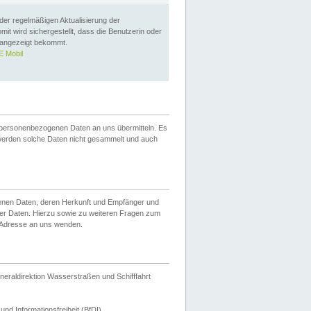
 der regelmäßigen Aktualisierung der
omit wird sichergestellt, dass die Benutzerin oder
 angezeigt bekommt.
 Mobil
 personenbezogenen Daten an uns übermitteln. Es
werden solche Daten nicht gesammelt und auch
ogenen Daten, deren Herkunft und Empfänger und
er Daten. Hierzu sowie zu weiteren Fragen zum
 Adresse an uns wenden.
neraldirektion Wasserstraßen und Schifffahrt
nd Informationsfreiheit (BfDI).