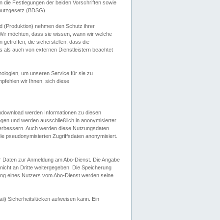
 die Festlegungen der beiden Vorschriften sowie
hutzgesetz (BDSG).
 (Produktion) nehmen den Schutz ihrer
ir möchten, dass sie wissen, wann wir welche
etroffen, die sicherstellen, dass die
 als auch von externen Dienstleistern beachtet
ologien, um unseren Service für sie zu
fehlen wir Ihnen, sich diese
endownload werden Informationen zu diesen
ogen und werden ausschließlich in anonymisierter
verbessern. Auch werden diese Nutzungsdaten
ie pseudonymisierten Zugriffsdaten anonymisiert.
her Daten zur Anmeldung am Abo-Dienst. Die Angabe
 nicht an Dritte weitergegeben. Die Speicherung
dung eines Nutzers vom Abo-Dienst werden seine
il) Sicherheitslücken aufweisen kann. Ein