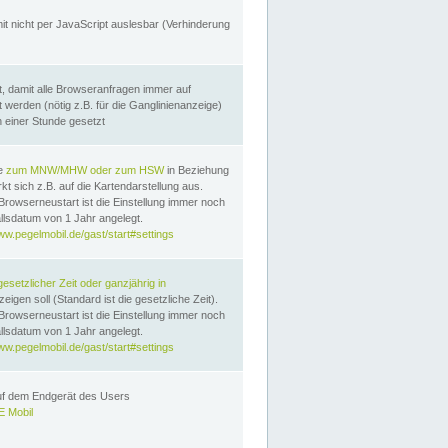
it nicht per JavaScript auslesbar (Verhinderung
, damit alle Browseranfragen immer auf
erden (nötig z.B. für die Ganglinienanzeige)
n einer Stunde gesetzt
te
zum MNW/MHW oder zum HSW
in Beziehung
t sich z.B. auf die Kartendarstellung aus.
Browserneustart ist die Einstellung immer noch
llsdatum von 1 Jahr angelegt.
ww.pegelmobil.de/gast/start#settings
gesetzlicher Zeit oder ganzjährig in
eigen soll (Standard ist die gesetzliche Zeit).
Browserneustart ist die Einstellung immer noch
llsdatum von 1 Jahr angelegt.
ww.pegelmobil.de/gast/start#settings
auf dem Endgerät des Users
 Mobil