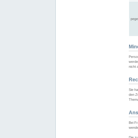
pege
Min
Perso
werde
nicht 
Rec
Sie h
den Z
Thema
Ans
Bei F
wende
Die zu