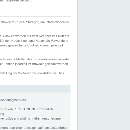
tten mitgelesen werden.
Browsers ("Local Storage") um Informationen zu
n. Cookies werden auf dem Rechner des Nutzers
 können Nutzerinnen und Nutzer die Verwendung
ereits gespeicherte Cookies können jederzeit
nach dem Schließen des Browserfensters weiterhin
e" können jederzeit im Browser gelöscht werden.
stellung der Webseite zu gewährleisten. Dies
Anwendungsservers
reich
von PEGELONLINE erforderlich
zung
rver gültig und wird nicht über verschiedene
utzers oder einer sonstigen auf den tatsächlichen