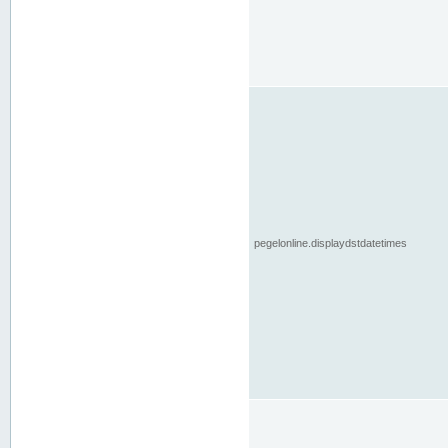
pegelonline.displaydstdatetimes