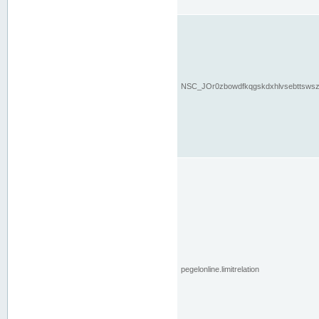
NSC_JOr0zbowdfkqgskdxhlvsebttsws
pegelonline.limitrelation