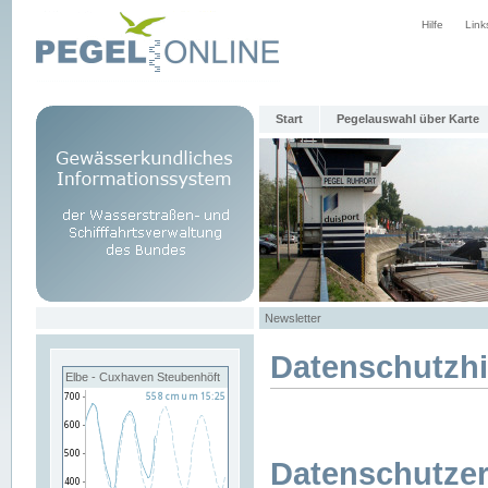
Hilfe
Link
Start
Pegelauswahl über Karte
Newsletter
Datenschutzh
Elbe - Cuxhaven Steubenhöft
Datenschutzer