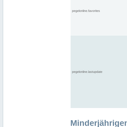
pegelonline.favorites
pegelonline.lastupdate
Minderjährige