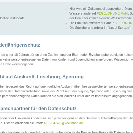
Hier wird ein Zeitstempel gespeichert. Dient
Wasserstände auf
PEGELONLINE Mobil
. S
lonline.lastupdate
der Benutzer immer aktuelle Wasserstände
Die Funktion existiert nur auf
PEGELONLINE
Die Speicherung erfolgt im "Local Storage"
derjährigenschutz
nen unter 18 Jahren dürfen ohne Zustimmung der Eltern oder Erziehungsberechtigten keine
n keine personenbezogenen Daten von Kindern und Jugendlichen angefordert. Wissentlich 
an Dritte weitergegeben.
ht auf Auskunft, Löschung, Sperrung
aben jederzeit das Recht auf unentgeltliche Auskunft über ihre gespeicherten personenbez
weck der Datenverarbeitung sowie ein Recht auf Berichtigung, Sperrung oder Löschung dies
 personenbezogene Daten können sie sich jederzeit unter der im Impressum angegebenen
prechpartner für den Datenschutz
ragen oder Hinweisen können sie sich jederzeit gern an den Datenschutzbeauftragten der Ge
n. Diesen erreichen sie unter:
DSB.GDWS@wsv.bund.de
ständige datenschutzrechtliche Aufsichtsbehörde ist die Bundesbeauftragte für Datenschutz u