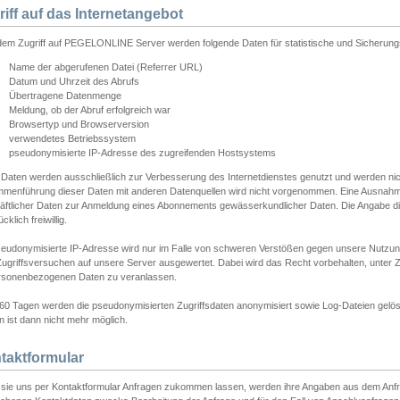
riff auf das Internetangebot
edem Zugriff auf PEGELONLINE Server werden folgende Daten für statistische und Sicherun
Name der abgerufenen Datei (Referrer URL)
Datum und Uhrzeit des Abrufs
Übertragene Datenmenge
Meldung, ob der Abruf erfolgreich war
Browsertyp und Browserversion
verwendetes Betriebssystem
pseudonymisierte IP-Adresse des zugreifenden Hostsystems
 Daten werden ausschließlich zur Verbesserung des Internetdienstes genutzt und werden ni
menführung dieser Daten mit anderen Datenquellen wird nicht vorgenommen. Eine Ausnahme 
äftlicher Daten zur Anmeldung eines Abonnements gewässerkundlicher Daten. Die Angabe die
cklich freiwillig.
seudonymisierte IP-Adresse wird nur im Falle von schweren Verstößen gegen unsere Nutzun
Zugriffsversuchen auf unsere Server ausgewertet. Dabei wird das Recht vorbehalten, unter Z
rsonenbezogenen Daten zu veranlassen.
60 Tagen werden die pseudonymisierten Zugriffsdaten anonymisiert sowie Log-Dateien gelösc
 ist dann nicht mehr möglich.
taktformular
sie uns per Kontaktformular Anfragen zukommen lassen, werden ihre Angaben aus dem Anfrag