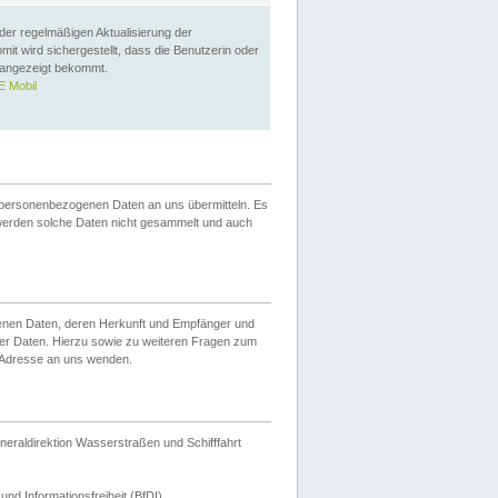
 der regelmäßigen Aktualisierung der
omit wird sichergestellt, dass die Benutzerin oder
 angezeigt bekommt.
 Mobil
 personenbezogenen Daten an uns übermitteln. Es
werden solche Daten nicht gesammelt und auch
ogenen Daten, deren Herkunft und Empfänger und
er Daten. Hierzu sowie zu weiteren Fragen zum
 Adresse an uns wenden.
neraldirektion Wasserstraßen und Schifffahrt
nd Informationsfreiheit (BfDI).