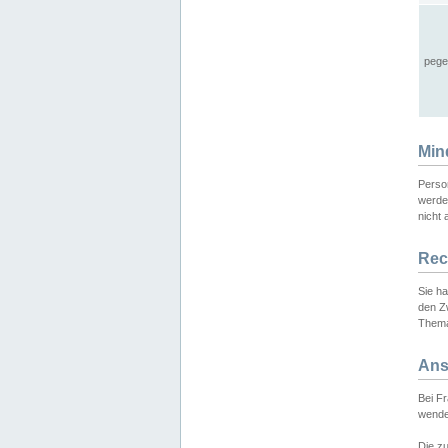
pege
Min
Perso
werde
nicht 
Rec
Sie h
den Z
Thema
Ans
Bei F
wende
Die zu