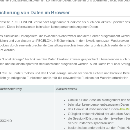
ie Verschlüsselung aktiviert ist, können die Daten, die sie an uns übermitteln, nicht von Dri
icherung von Daten im Browser
ebseite PEGELONLINE verwendet sogenannte "Cookies" als auch den lokalen Speicher des 
hern. Diese Informationen beinhalten keine personenbezogenen Daten.
es sind kleine Datenpakete, die zwischen Webbrowser und dem Server ausgetauscht werde
ichert und von diesem an PEGELONLINE übermittelt. In dem jeweils genutzten Webbrowser
ookies durch eine entsprechende Einstellung einschränken oder grundsätzlich verhindern. B
cht werden.
er "Local Storage" Technik werden Daten lokal im Browser gespeichert. Diese können auch 
hen und bei einem späteren Besuch wieder ausgelesen werden. Auch Daten im "Local Storag
ONLINE nutzt Cookies und den Local Storage, um die technisch sichere und korrekte Bereit
icht grundlegende Funktionen und ist für die einwandfreie Funktion der Website erforderlich.
kiebezeichung
Einsatzzweck
Cookie für das Session-Management des 
beinhaltet keine personenbezogenen Daten
das Cookie ist insbesondere für den
Abo-Be
Gültigkeit endet mit Ablauf der aktuellen Sit
die Session-ID ist nur auf dem jeweiligen Se
SSIONID
Server-Instanzen synchronisiert
basiert insbesondere nicht auf der IP des N