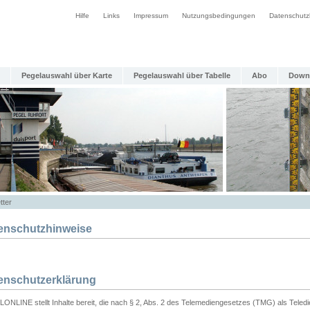
Hilfe
Links
Impressum
Nutzungsbedingungen
Datenschutz
Pegelauswahl über Karte
Pegelauswahl über Tabelle
Abo
Down
tter
enschutzhinweise
enschutzerklärung
ONLINE stellt Inhalte bereit, die nach § 2, Abs. 2 des Telemediengesetzes (TMG) als Teled