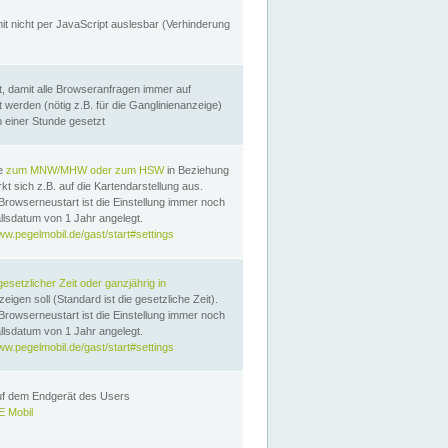
it nicht per JavaScript auslesbar (Verhinderung
, damit alle Browseranfragen immer auf
erden (nötig z.B. für die Ganglinienanzeige)
n einer Stunde gesetzt
te
zum MNW/MHW oder zum HSW
in Beziehung
t sich z.B. auf die Kartendarstellung aus.
Browserneustart ist die Einstellung immer noch
llsdatum von 1 Jahr angelegt.
ww.pegelmobil.de/gast/start#settings
gesetzlicher Zeit oder ganzjährig in
eigen soll (Standard ist die gesetzliche Zeit).
Browserneustart ist die Einstellung immer noch
llsdatum von 1 Jahr angelegt.
ww.pegelmobil.de/gast/start#settings
auf dem Endgerät des Users
 Mobil