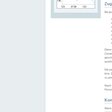
Zug
Bei j
Diese
Zusam
gesch
ausdrü
Die p
bzw. 
zu pe
Nach 
Person
Kon
Wenn 