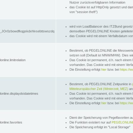
Nutzer zurückverfolgbaren Information
das Cookie ist auf HttpOnly gesetzt und dam
von "session theft")
wird von LoadBalancer des ITZBund gesetzt
JOr0zbowdfkqgskdxhlvsebttswszdq
demselben PEGELONLINE Knoten geleitetet w
das Cookie wird mit einem Verfallsdatum vo
Bestimmt, ob PEGELONLINE die Messwer
setzen soll (Default ist MNW/MHW). Dies wirk
online.limitrelation
Das Cookie ist permanent, d.h. nach einem 
vorhanden. Das Cookie wird mit einem Verfa
Die Einstellung erfolgt
hier
bzw. bei
https://w
Bestimmt, ob PEGELONLINE Zeitpunkte in
Mitteleuropäischer Zeit (Winterzeit, MEZ)
anz
lonline.displaydstdatetimes
Das Cookie ist permanent, d.h. nach einem 
vorhanden. Das Cookie wird mit einem Verfa
Die Einstellung erfolgt
hier
bzw. bei
https://w
Dient der Speicherung von Pegelfavoriten 
online.favorites
Die Funktion existiert nur auf
PEGELONLINE
Die Speicherung erfolgt im "Local Storage"