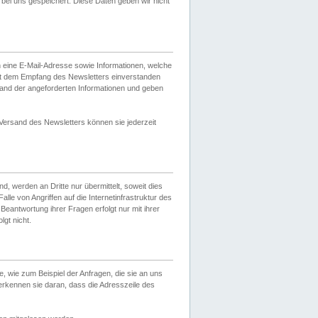
ei uns gespeichert. Diese Daten geben wir nicht
 eine E-Mail-Adresse sowie Informationen, welche
it dem Empfang des Newsletters einverstanden
sand der angeforderten Informationen und geben
 Versand des Newsletters können sie jederzeit
, werden an Dritte nur übermittelt, soweit dies
lle von Angriffen auf die Internetinfrastruktur des
Beantwortung ihrer Fragen erfolgt nur mit ihrer
gt nicht.
, wie zum Beispiel der Anfragen, die sie an uns
erkennen sie daran, dass die Adresszeile des