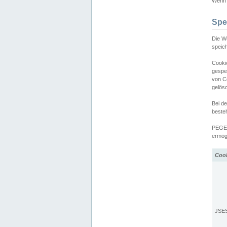
Wenn d
Spe
Die W
speic
Cooki
gespe
von C
gelös
Bei d
beste
PEGEL
ermögl
Coo
JSE