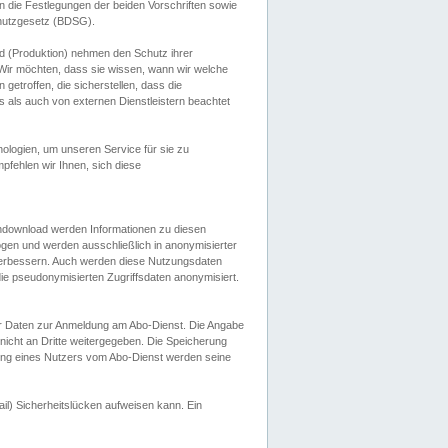
 die Festlegungen der beiden Vorschriften sowie
hutzgesetz (BDSG).
 (Produktion) nehmen den Schutz ihrer
ir möchten, dass sie wissen, wann wir welche
etroffen, die sicherstellen, dass die
 als auch von externen Dienstleistern beachtet
ologien, um unseren Service für sie zu
fehlen wir Ihnen, sich diese
endownload werden Informationen zu diesen
ogen und werden ausschließlich in anonymisierter
verbessern. Auch werden diese Nutzungsdaten
ie pseudonymisierten Zugriffsdaten anonymisiert.
her Daten zur Anmeldung am Abo-Dienst. Die Angabe
 nicht an Dritte weitergegeben. Die Speicherung
dung eines Nutzers vom Abo-Dienst werden seine
il) Sicherheitslücken aufweisen kann. Ein