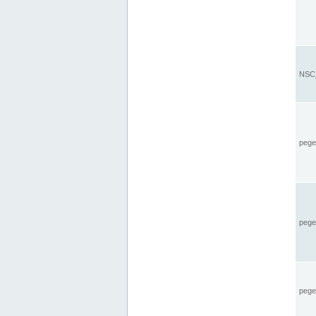
NSC_
pegel
pege
pegel