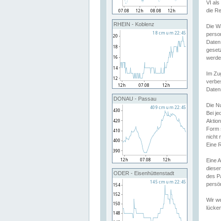
VI al
die R
RHEIN - Koblenz
Die W
perso
Daten
geset
werde
Im Zu
verbe
Daten
DONAU - Passau
Die N
Bei j
Aktion
Form 
nicht 
Eine R
Eine 
dieser
ODER - Eisenhüttenstadt
des P
persön
Wir we
lücken