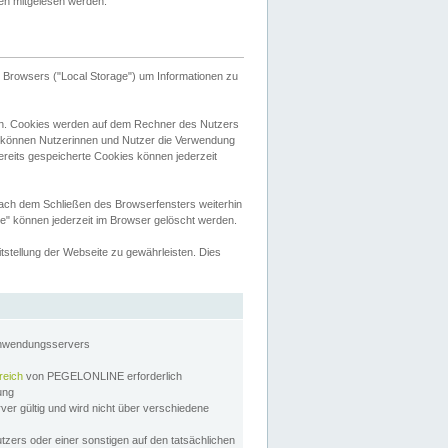
tten mitgelesen werden.
Browsers ("Local Storage") um Informationen zu
n. Cookies werden auf dem Rechner des Nutzers
 können Nutzerinnen und Nutzer die Verwendung
ereits gespeicherte Cookies können jederzeit
nach dem Schließen des Browserfensters weiterhin
e" können jederzeit im Browser gelöscht werden.
stellung der Webseite zu gewährleisten. Dies
Anwendungsservers
reich
von PEGELONLINE erforderlich
zung
rver gültig und wird nicht über verschiedene
utzers oder einer sonstigen auf den tatsächlichen