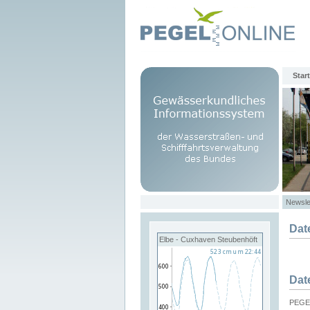
Start
Newsle
Dat
Elbe - Cuxhaven Steubenhöft
Dat
PEGEL