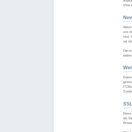
angeg
ohne i
New
Wenn 
uns d
sind.
sie ni
Die er
widerr
Wei
Daten,
gesetz
ITZBun
Zusti
SSL
Diese 
als S
Browse