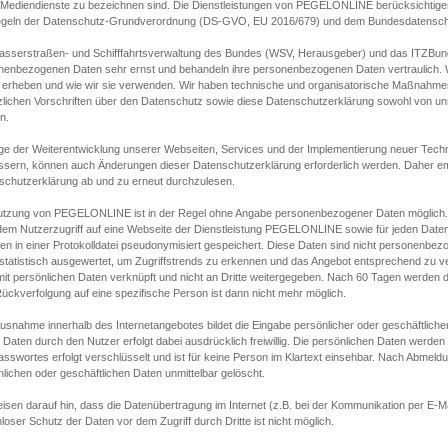
s Mediendienste zu bezeichnen sind. Die Dienstleistungen von PEGELONLINE berücksichtigen
egeln der Datenschutz-Grundverordnung (DS-GVO, EU 2016/679) und dem Bundesdatensc
asserstraßen- und Schifffahrtsverwaltung des Bundes (WSV, Herausgeber) und das ITZBund
nenbezogenen Daten sehr ernst und behandeln ihre personenbezogenen Daten vertraulich. W
 erheben und wie wir sie verwenden. Wir haben technische und organisatorische Maßnahmen g
zlichen Vorschriften über den Datenschutz sowie diese Datenschutzerklärung sowohl von uns
n.
ge der Weiterentwicklung unserer Webseiten, Services und der Implementierung neuer Techn
ssern, können auch Änderungen dieser Datenschutzerklärung erforderlich werden. Daher emp
schutzerklärung ab und zu erneut durchzulesen.
utzung von PEGELONLINE ist in der Regel ohne Angabe personenbezogener Daten möglich.
edem Nutzerzugriff auf eine Webseite der Dienstleistung PEGELONLINE sowie für jeden Dat
en in einer Protokolldatei pseudonymisiert gespeichert. Diese Daten sind nicht personenbez
statistisch ausgewertet, um Zugriffstrends zu erkennen und das Angebot entsprechend zu 
mit persönlichen Daten verknüpft und nicht an Dritte weitergegeben. Nach 60 Tagen werden d
ückverfolgung auf eine spezifische Person ist dann nicht mehr möglich.
Ausnahme innerhalb des Internetangebotes bildet die Eingabe persönlicher oder geschäftlic
 Daten durch den Nutzer erfolgt dabei ausdrücklich freiwillig. Die persönlichen Daten werden
asswortes erfolgt verschlüsselt und ist für keine Person im Klartext einsehbar. Nach Abmel
lichen oder geschäftlichen Daten unmittelbar gelöscht.
isen darauf hin, dass die Datenübertragung im Internet (z.B. bei der Kommunikation per E-Ma
loser Schutz der Daten vor dem Zugriff durch Dritte ist nicht möglich.