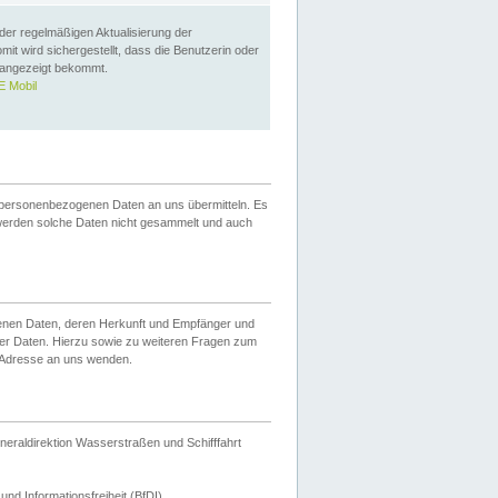
 der regelmäßigen Aktualisierung der
omit wird sichergestellt, dass die Benutzerin oder
 angezeigt bekommt.
 Mobil
 personenbezogenen Daten an uns übermitteln. Es
werden solche Daten nicht gesammelt und auch
ogenen Daten, deren Herkunft und Empfänger und
er Daten. Hierzu sowie zu weiteren Fragen zum
 Adresse an uns wenden.
neraldirektion Wasserstraßen und Schifffahrt
nd Informationsfreiheit (BfDI).