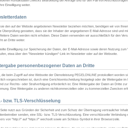
ebenen Kontaktdaten zwecks Bearbeitung der Anfrage und für den Fall von Anschlussfragen b
hre Einwilligung weiter.
sletterdaten
sie den auf der Website angebotenen Newsletter beziehen möchten, benötigen wir von Ihnen
ie Überprüfung gestatten, dass sie der Inhaber der angegebenen E-Mail-Adresse sind und m
 Weitere Daten werden nicht erhoben. Diese Daten verwenden wir ausschließlich für den Ver
cht an Dritte weiter.
teilte Einwilligung zur Speicherung der Daten, der E-Mail-Adresse sowie deren Nutzung zum
ufen, etwa über den "Newsletter kündigen"-Link im Newsletter oder auf der Webseite.
tergabe personenbezogener Daten an Dritte
 die beim Zugriff auf eine Webseite der Dienstleistung PEGELONLINE protokolliert worden sind
lich vorgeschrieben ist, durch eine Gerichtsentscheidung festgelegt oder die Weitergabe im Fa
d zur Rechts- oder Strafverfolgung erforderlich ist. Eine Weitergabe der Daten an Dritte zur 
mmung. Eine Weitergabe zu anderen nichtkommerziellen oder zu kommerziellen Zwecken erfol
- bzw. TLS-Verschlüsselung
Seite nutzt aus Gründen der Sicherheit und zum Schutz der Übertragung vertraulicher Inhalte
eitenbetreiber senden, eine SSL- bzw. TLS-Verschlüsselung. Eine verschlüsselte Verbindung 
rs von "http://" auf "https://" wechselt sowie am Schloss-Symbol in ihrer Browserzeile.