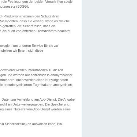
 die Festlegungen der beiden Vorschriften sowie
hutzgesetz (BDSG).
 (Produktion) nehmen den Schutz ihrer
ir möchten, dass sie wissen, wann wir welche
etroffen, die sicherstellen, dass die
 als auch von externen Dienstleistern beachtet
ologien, um unseren Service für sie zu
fehlen wir Ihnen, sich diese
endownload werden Informationen zu diesen
ogen und werden ausschließlich in anonymisierter
verbessern. Auch werden diese Nutzungsdaten
ie pseudonymisierten Zugriffsdaten anonymisiert.
her Daten zur Anmeldung am Abo-Dienst. Die Angabe
 nicht an Dritte weitergegeben. Die Speicherung
dung eines Nutzers vom Abo-Dienst werden seine
il) Sicherheitslücken aufweisen kann. Ein