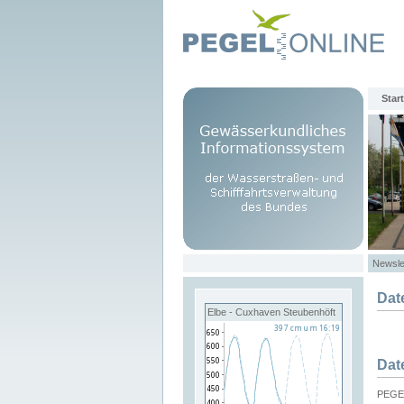
Start
Newsle
Dat
Elbe - Cuxhaven Steubenhöft
Dat
PEGEL