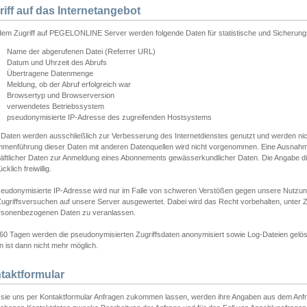
riff auf das Internetangebot
edem Zugriff auf PEGELONLINE Server werden folgende Daten für statistische und Sicherun
Name der abgerufenen Datei (Referrer URL)
Datum und Uhrzeit des Abrufs
Übertragene Datenmenge
Meldung, ob der Abruf erfolgreich war
Browsertyp und Browserversion
verwendetes Betriebssystem
pseudonymisierte IP-Adresse des zugreifenden Hostsystems
 Daten werden ausschließlich zur Verbesserung des Internetdienstes genutzt und werden ni
menführung dieser Daten mit anderen Datenquellen wird nicht vorgenommen. Eine Ausnahme 
äftlicher Daten zur Anmeldung eines Abonnements gewässerkundlicher Daten. Die Angabe die
cklich freiwillig.
seudonymisierte IP-Adresse wird nur im Falle von schweren Verstößen gegen unsere Nutzun
Zugriffsversuchen auf unsere Server ausgewertet. Dabei wird das Recht vorbehalten, unter Z
rsonenbezogenen Daten zu veranlassen.
60 Tagen werden die pseudonymisierten Zugriffsdaten anonymisiert sowie Log-Dateien gelösc
 ist dann nicht mehr möglich.
taktformular
sie uns per Kontaktformular Anfragen zukommen lassen, werden ihre Angaben aus dem Anfrag