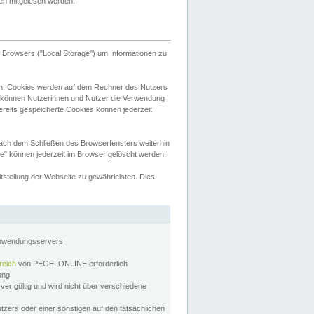
tten mitgelesen werden.
Browsers ("Local Storage") um Informationen zu
n. Cookies werden auf dem Rechner des Nutzers
 können Nutzerinnen und Nutzer die Verwendung
ereits gespeicherte Cookies können jederzeit
nach dem Schließen des Browserfensters weiterhin
e" können jederzeit im Browser gelöscht werden.
stellung der Webseite zu gewährleisten. Dies
Anwendungsservers
reich
von PEGELONLINE erforderlich
zung
rver gültig und wird nicht über verschiedene
utzers oder einer sonstigen auf den tatsächlichen