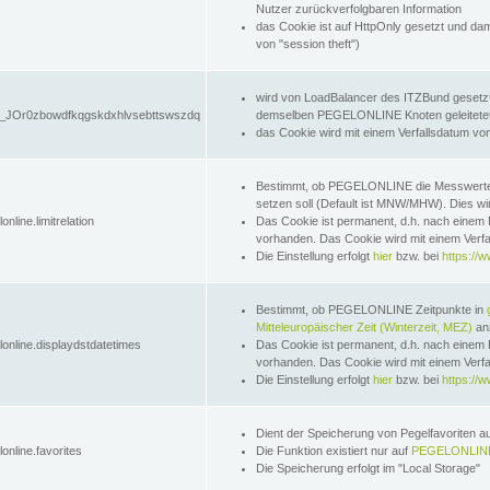
Nutzer zurückverfolgbaren Information
das Cookie ist auf HttpOnly gesetzt und dam
von "session theft")
wird von LoadBalancer des ITZBund gesetzt
JOr0zbowdfkqgskdxhlvsebttswszdq
demselben PEGELONLINE Knoten geleitetet w
das Cookie wird mit einem Verfallsdatum vo
Bestimmt, ob PEGELONLINE die Messwer
setzen soll (Default ist MNW/MHW). Dies wirk
online.limitrelation
Das Cookie ist permanent, d.h. nach einem 
vorhanden. Das Cookie wird mit einem Verfa
Die Einstellung erfolgt
hier
bzw. bei
https://w
Bestimmt, ob PEGELONLINE Zeitpunkte in
Mitteleuropäischer Zeit (Winterzeit, MEZ)
anz
lonline.displaydstdatetimes
Das Cookie ist permanent, d.h. nach einem 
vorhanden. Das Cookie wird mit einem Verfa
Die Einstellung erfolgt
hier
bzw. bei
https://w
Dient der Speicherung von Pegelfavoriten 
online.favorites
Die Funktion existiert nur auf
PEGELONLINE
Die Speicherung erfolgt im "Local Storage"