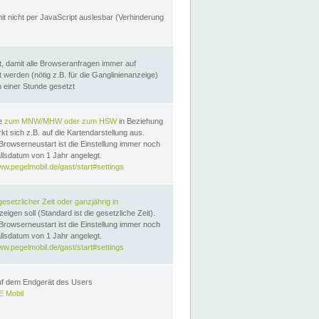
it nicht per JavaScript auslesbar (Verhinderung
, damit alle Browseranfragen immer auf
erden (nötig z.B. für die Ganglinienanzeige)
n einer Stunde gesetzt
te
zum MNW/MHW oder zum HSW
in Beziehung
t sich z.B. auf die Kartendarstellung aus.
Browserneustart ist die Einstellung immer noch
llsdatum von 1 Jahr angelegt.
ww.pegelmobil.de/gast/start#settings
gesetzlicher Zeit oder ganzjährig in
eigen soll (Standard ist die gesetzliche Zeit).
Browserneustart ist die Einstellung immer noch
llsdatum von 1 Jahr angelegt.
ww.pegelmobil.de/gast/start#settings
auf dem Endgerät des Users
 Mobil