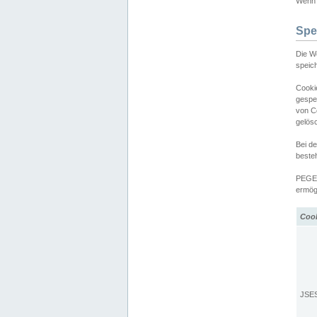
Wenn d
Spe
Die W
speic
Cooki
gespe
von C
gelös
Bei d
beste
PEGEL
ermögl
Coo
JSE