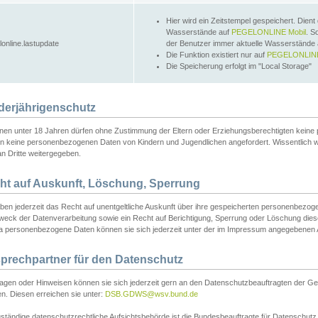
Hier wird ein Zeitstempel gespeichert. Dient
Wasserstände auf
PEGELONLINE Mobil
. S
lonline.lastupdate
der Benutzer immer aktuelle Wasserstände
Die Funktion existiert nur auf
PEGELONLINE
Die Speicherung erfolgt im "Local Storage"
derjährigenschutz
nen unter 18 Jahren dürfen ohne Zustimmung der Eltern oder Erziehungsberechtigten keine
n keine personenbezogenen Daten von Kindern und Jugendlichen angefordert. Wissentlich 
an Dritte weitergegeben.
ht auf Auskunft, Löschung, Sperrung
aben jederzeit das Recht auf unentgeltliche Auskunft über ihre gespeicherten personenbez
weck der Datenverarbeitung sowie ein Recht auf Berichtigung, Sperrung oder Löschung dies
 personenbezogene Daten können sie sich jederzeit unter der im Impressum angegebenen
prechpartner für den Datenschutz
ragen oder Hinweisen können sie sich jederzeit gern an den Datenschutzbeauftragten der Ge
n. Diesen erreichen sie unter:
DSB.GDWS@wsv.bund.de
ständige datenschutzrechtliche Aufsichtsbehörde ist die Bundesbeauftragte für Datenschutz u