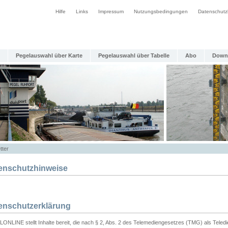
Hilfe
Links
Impressum
Nutzungsbedingungen
Datenschutz
Pegelauswahl über Karte
Pegelauswahl über Tabelle
Abo
Down
tter
enschutzhinweise
enschutzerklärung
ONLINE stellt Inhalte bereit, die nach § 2, Abs. 2 des Telemediengesetzes (TMG) als Teled