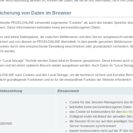
ie Verschlüsselung aktiviert ist, können die Daten, die sie an uns übermitteln, nicht von Dri
icherung von Daten im Browser
ebseite PEGELONLINE verwendet sogenannte "Cookies" als auch den lokalen Speicher des 
hern. Diese Informationen beinhalten keine personenbezogenen Daten.
es sind kleine Datenpakete, die zwischen Webbrowser und dem Server ausgetauscht werde
ichert und von diesem an PEGELONLINE übermittelt. In dem jeweils genutzten Webbrowser
ookies durch eine entsprechende Einstellung einschränken oder grundsätzlich verhindern. B
cht werden.
er "Local Storage" Technik werden Daten lokal im Browser gespeichert. Diese können auch 
hen und bei einem späteren Besuch wieder ausgelesen werden. Auch Daten im "Local Storag
ONLINE nutzt Cookies und den Local Storage, um die technisch sichere und korrekte Bereit
icht grundlegende Funktionen und ist für die einwandfreie Funktion der Website erforderlich.
kiebezeichung
Einsatzzweck
Cookie für das Session-Management des 
beinhaltet keine personenbezogenen Daten
das Cookie ist insbesondere für den
Abo-Be
Gültigkeit endet mit Ablauf der aktuellen Sit
die Session-ID ist nur auf dem jeweiligen Se
SSIONID
Server-Instanzen synchronisiert
basiert insbesondere nicht auf der IP des N