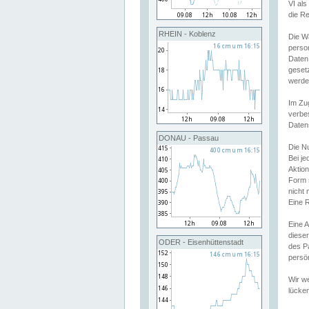
VI al
die R
RHEIN - Koblenz
Die W
perso
Daten
geset
werde
Im Zu
verbe
Daten
DONAU - Passau
Die N
Bei j
Aktion
Form 
nicht 
Eine R
Eine 
dieser
ODER - Eisenhüttenstadt
des P
persön
Wir we
lücken