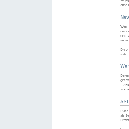
angeg
ohne i
New
Wenn 
uns d
sind.
sie ni
Die er
widerr
Wei
Daten,
gesetz
ITZBun
Zusti
SSL
Diese 
als S
Browse