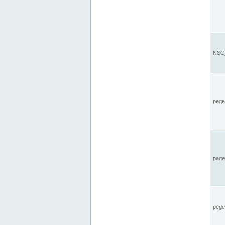
NSC_
pegel
pege
pegel