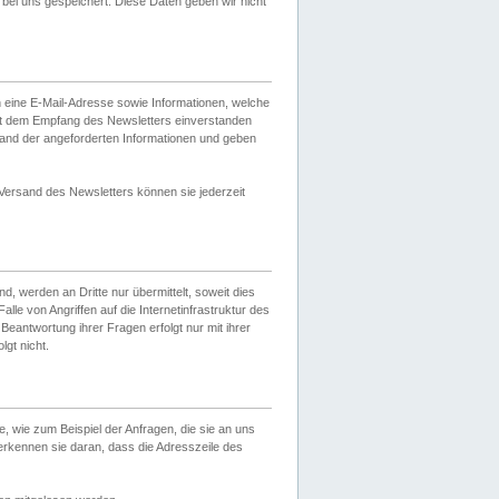
ei uns gespeichert. Diese Daten geben wir nicht
 eine E-Mail-Adresse sowie Informationen, welche
it dem Empfang des Newsletters einverstanden
sand der angeforderten Informationen und geben
 Versand des Newsletters können sie jederzeit
, werden an Dritte nur übermittelt, soweit dies
lle von Angriffen auf die Internetinfrastruktur des
Beantwortung ihrer Fragen erfolgt nur mit ihrer
gt nicht.
, wie zum Beispiel der Anfragen, die sie an uns
erkennen sie daran, dass die Adresszeile des