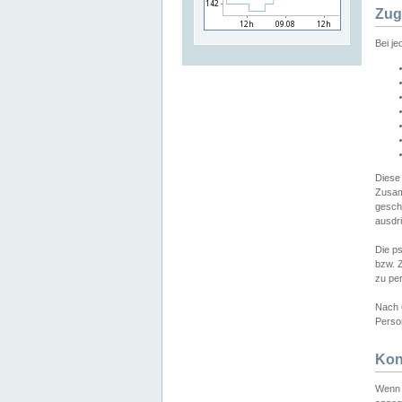
Zug
Bei j
Diese
Zusam
gesch
ausdrü
Die p
bzw. 
zu pe
Nach 
Person
Kon
Wenn 