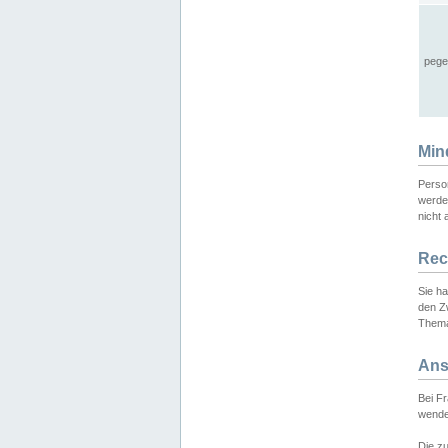
pege
Min
Perso
werde
nicht 
Rec
Sie h
den Z
Thema
Ans
Bei F
wende
Die zu