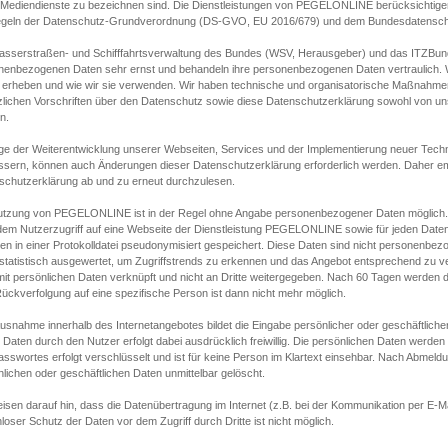
s Mediendienste zu bezeichnen sind. Die Dienstleistungen von PEGELONLINE berücksichtigen
egeln der Datenschutz-Grundverordnung (DS-GVO, EU 2016/679) und dem Bundesdatensc
asserstraßen- und Schifffahrtsverwaltung des Bundes (WSV, Herausgeber) und das ITZBund
nenbezogenen Daten sehr ernst und behandeln ihre personenbezogenen Daten vertraulich. W
 erheben und wie wir sie verwenden. Wir haben technische und organisatorische Maßnahmen g
zlichen Vorschriften über den Datenschutz sowie diese Datenschutzerklärung sowohl von uns
n.
ge der Weiterentwicklung unserer Webseiten, Services und der Implementierung neuer Techn
ssern, können auch Änderungen dieser Datenschutzerklärung erforderlich werden. Daher emp
schutzerklärung ab und zu erneut durchzulesen.
utzung von PEGELONLINE ist in der Regel ohne Angabe personenbezogener Daten möglich.
edem Nutzerzugriff auf eine Webseite der Dienstleistung PEGELONLINE sowie für jeden Dat
en in einer Protokolldatei pseudonymisiert gespeichert. Diese Daten sind nicht personenbez
statistisch ausgewertet, um Zugriffstrends zu erkennen und das Angebot entsprechend zu 
mit persönlichen Daten verknüpft und nicht an Dritte weitergegeben. Nach 60 Tagen werden d
ückverfolgung auf eine spezifische Person ist dann nicht mehr möglich.
Ausnahme innerhalb des Internetangebotes bildet die Eingabe persönlicher oder geschäftlic
 Daten durch den Nutzer erfolgt dabei ausdrücklich freiwillig. Die persönlichen Daten werden
asswortes erfolgt verschlüsselt und ist für keine Person im Klartext einsehbar. Nach Abmel
lichen oder geschäftlichen Daten unmittelbar gelöscht.
isen darauf hin, dass die Datenübertragung im Internet (z.B. bei der Kommunikation per E-Ma
loser Schutz der Daten vor dem Zugriff durch Dritte ist nicht möglich.