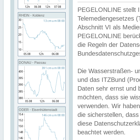
PEGELONLINE stellt Inh
RHEIN - Koblenz
Telemediengesetzes (
Abschnitt VI als Medie
PEGELONLINE berücksi
die Regeln der Date
Bundesdatenschutzge
DONAU - Passau
Die Wasserstraßen- u
und das ITZBund (Pro
Daten sehr ernst und 
möchten, dass sie wis
verwenden. Wir haben
ODER - Eisenhüttenstadt
die sicherstellen, das
diese Datenschutzerkl
beachtet werden.