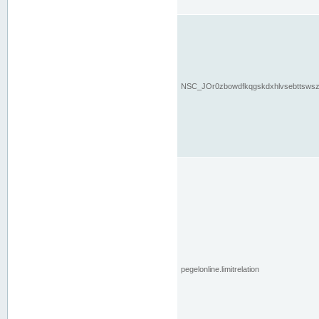
NSC_JOr0zbowdfkqgskdxhlvsebttsws
pegelonline.limitrelation