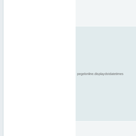
pegelonline.displaydstdatetimes