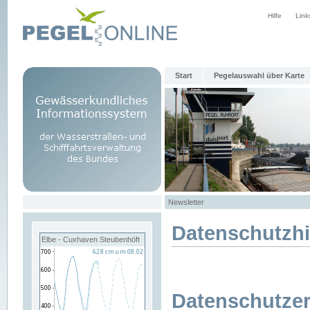
Hilfe
Link
Start
Pegelauswahl über Karte
Newsletter
Datenschutzh
Elbe - Cuxhaven Steubenhöft
Datenschutzer