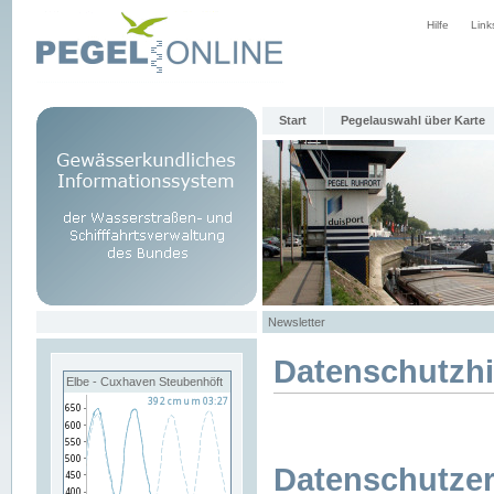
Hilfe
Link
Start
Pegelauswahl über Karte
Newsletter
Datenschutzh
Elbe - Cuxhaven Steubenhöft
Datenschutzer