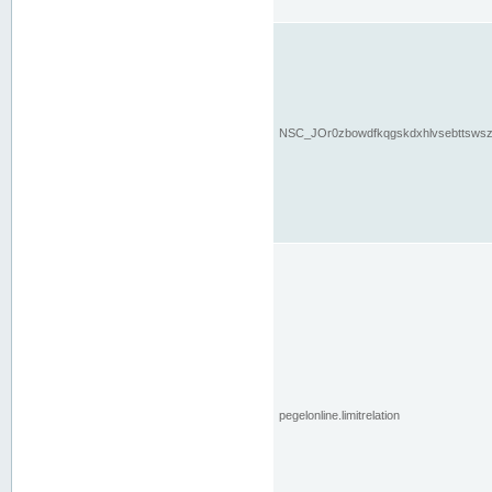
NSC_JOr0zbowdfkqgskdxhlvsebttsws
pegelonline.limitrelation