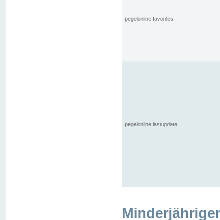
pegelonline.favorites
pegelonline.lastupdate
Minderjährige