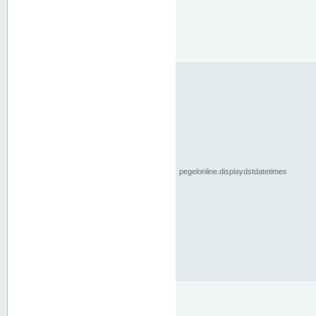
pegelonline.displaydstdatetimes