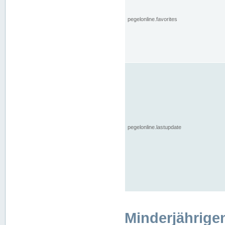
pegelonline.favorites
pegelonline.lastupdate
Minderjährige