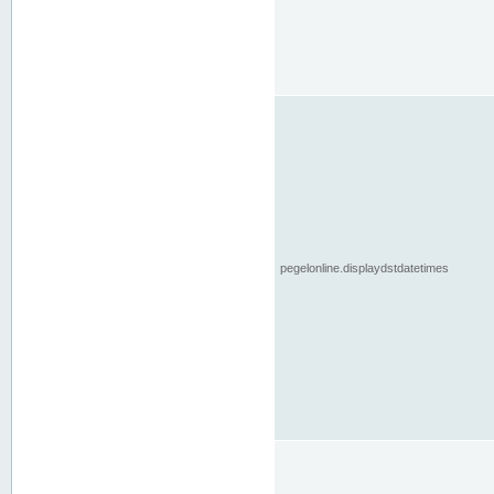
pegelonline.displaydstdatetimes