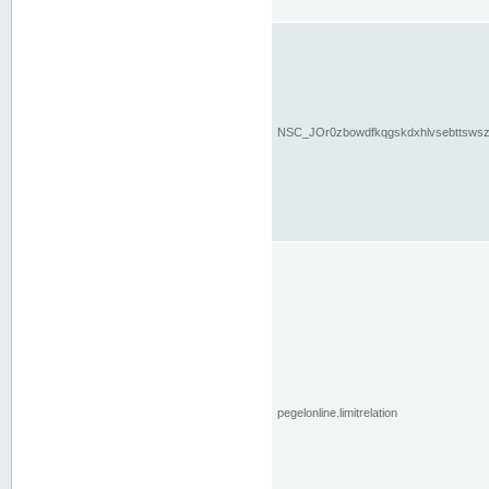
NSC_JOr0zbowdfkqgskdxhlvsebttsws
pegelonline.limitrelation