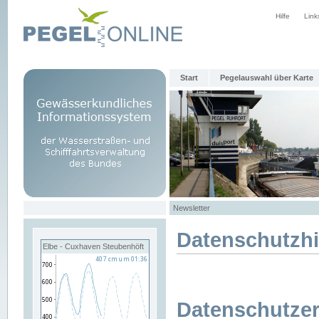
Hilfe
Link
Start
Pegelauswahl über Karte
Newsletter
Datenschutzh
Elbe - Cuxhaven Steubenhöft
Datenschutzer