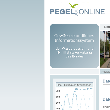
Start
Newsle
Dat
Elbe - Cuxhaven Steubenhöft
Dat
PEGEL