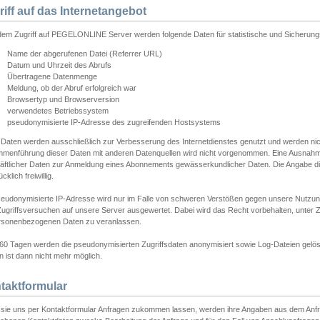
riff auf das Internetangebot
edem Zugriff auf PEGELONLINE Server werden folgende Daten für statistische und Sicherun
Name der abgerufenen Datei (Referrer URL)
Datum und Uhrzeit des Abrufs
Übertragene Datenmenge
Meldung, ob der Abruf erfolgreich war
Browsertyp und Browserversion
verwendetes Betriebssystem
pseudonymisierte IP-Adresse des zugreifenden Hostsystems
 Daten werden ausschließlich zur Verbesserung des Internetdienstes genutzt und werden ni
menführung dieser Daten mit anderen Datenquellen wird nicht vorgenommen. Eine Ausnahme 
äftlicher Daten zur Anmeldung eines Abonnements gewässerkundlicher Daten. Die Angabe die
cklich freiwillig.
seudonymisierte IP-Adresse wird nur im Falle von schweren Verstößen gegen unsere Nutzun
Zugriffsversuchen auf unsere Server ausgewertet. Dabei wird das Recht vorbehalten, unter Z
rsonenbezogenen Daten zu veranlassen.
60 Tagen werden die pseudonymisierten Zugriffsdaten anonymisiert sowie Log-Dateien gelösc
 ist dann nicht mehr möglich.
taktformular
sie uns per Kontaktformular Anfragen zukommen lassen, werden ihre Angaben aus dem Anfrag