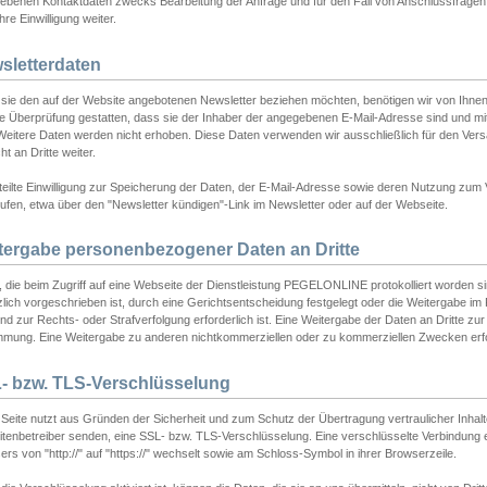
ebenen Kontaktdaten zwecks Bearbeitung der Anfrage und für den Fall von Anschlussfragen b
hre Einwilligung weiter.
sletterdaten
sie den auf der Website angebotenen Newsletter beziehen möchten, benötigen wir von Ihnen
ie Überprüfung gestatten, dass sie der Inhaber der angegebenen E-Mail-Adresse sind und m
 Weitere Daten werden nicht erhoben. Diese Daten verwenden wir ausschließlich für den Ver
cht an Dritte weiter.
teilte Einwilligung zur Speicherung der Daten, der E-Mail-Adresse sowie deren Nutzung zum
ufen, etwa über den "Newsletter kündigen"-Link im Newsletter oder auf der Webseite.
tergabe personenbezogener Daten an Dritte
 die beim Zugriff auf eine Webseite der Dienstleistung PEGELONLINE protokolliert worden sind
lich vorgeschrieben ist, durch eine Gerichtsentscheidung festgelegt oder die Weitergabe im Fa
d zur Rechts- oder Strafverfolgung erforderlich ist. Eine Weitergabe der Daten an Dritte zur 
mmung. Eine Weitergabe zu anderen nichtkommerziellen oder zu kommerziellen Zwecken erfol
- bzw. TLS-Verschlüsselung
Seite nutzt aus Gründen der Sicherheit und zum Schutz der Übertragung vertraulicher Inhalte
eitenbetreiber senden, eine SSL- bzw. TLS-Verschlüsselung. Eine verschlüsselte Verbindung 
rs von "http://" auf "https://" wechselt sowie am Schloss-Symbol in ihrer Browserzeile.