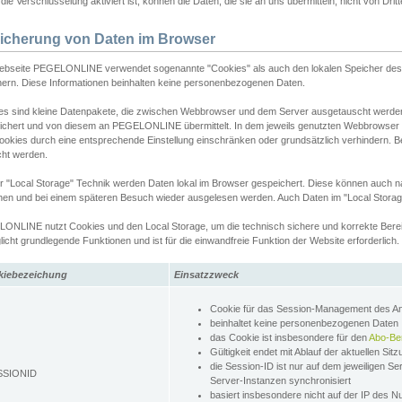
ie Verschlüsselung aktiviert ist, können die Daten, die sie an uns übermitteln, nicht von Dri
icherung von Daten im Browser
ebseite PEGELONLINE verwendet sogenannte "Cookies" als auch den lokalen Speicher des 
hern. Diese Informationen beinhalten keine personenbezogenen Daten.
es sind kleine Datenpakete, die zwischen Webbrowser und dem Server ausgetauscht werde
ichert und von diesem an PEGELONLINE übermittelt. In dem jeweils genutzten Webbrowser
ookies durch eine entsprechende Einstellung einschränken oder grundsätzlich verhindern. B
cht werden.
er "Local Storage" Technik werden Daten lokal im Browser gespeichert. Diese können auch 
hen und bei einem späteren Besuch wieder ausgelesen werden. Auch Daten im "Local Storag
ONLINE nutzt Cookies und den Local Storage, um die technisch sichere und korrekte Bereit
icht grundlegende Funktionen und ist für die einwandfreie Funktion der Website erforderlich.
kiebezeichung
Einsatzzweck
Cookie für das Session-Management des 
beinhaltet keine personenbezogenen Daten
das Cookie ist insbesondere für den
Abo-Be
Gültigkeit endet mit Ablauf der aktuellen Sit
die Session-ID ist nur auf dem jeweiligen Se
SSIONID
Server-Instanzen synchronisiert
basiert insbesondere nicht auf der IP des N