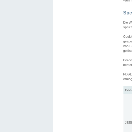
Wenn d
Spe
Die W
speic
Cooki
gespe
von C
gelös
Bei d
beste
PEGEL
ermögl
Coo
JSE