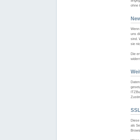
angeg
ohne i
New
Wenn 
uns d
sind.
sie ni
Die er
widerr
Wei
Daten,
gesetz
ITZBun
Zusti
SSL
Diese 
als S
Browse