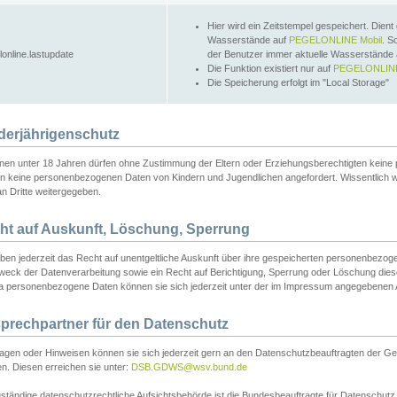
Hier wird ein Zeitstempel gespeichert. Dient
Wasserstände auf
PEGELONLINE Mobil
. S
lonline.lastupdate
der Benutzer immer aktuelle Wasserstände
Die Funktion existiert nur auf
PEGELONLINE
Die Speicherung erfolgt im "Local Storage"
derjährigenschutz
nen unter 18 Jahren dürfen ohne Zustimmung der Eltern oder Erziehungsberechtigten keine
n keine personenbezogenen Daten von Kindern und Jugendlichen angefordert. Wissentlich 
an Dritte weitergegeben.
ht auf Auskunft, Löschung, Sperrung
aben jederzeit das Recht auf unentgeltliche Auskunft über ihre gespeicherten personenbez
weck der Datenverarbeitung sowie ein Recht auf Berichtigung, Sperrung oder Löschung dies
 personenbezogene Daten können sie sich jederzeit unter der im Impressum angegebenen
prechpartner für den Datenschutz
ragen oder Hinweisen können sie sich jederzeit gern an den Datenschutzbeauftragten der Ge
n. Diesen erreichen sie unter:
DSB.GDWS@wsv.bund.de
ständige datenschutzrechtliche Aufsichtsbehörde ist die Bundesbeauftragte für Datenschutz u