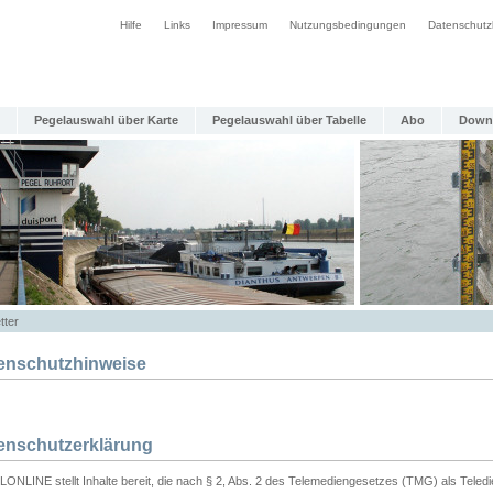
Hilfe
Links
Impressum
Nutzungsbedingungen
Datenschutz
Pegelauswahl über Karte
Pegelauswahl über Tabelle
Abo
Down
tter
enschutzhinweise
enschutzerklärung
ONLINE stellt Inhalte bereit, die nach § 2, Abs. 2 des Telemediengesetzes (TMG) als Teled