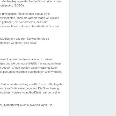
 die Festlegungen der beiden Vorschriften sowie
hutzgesetz (BDSG).
 (Produktion) nehmen den Schutz ihrer
ir möchten, dass sie wissen, wann wir welche
etroffen, die sicherstellen, dass die
 als auch von externen Dienstleistern beachtet
ologien, um unseren Service für sie zu
fehlen wir Ihnen, sich diese
endownload werden Informationen zu diesen
ogen und werden ausschließlich in anonymisierter
verbessern. Auch werden diese Nutzungsdaten
ie pseudonymisierten Zugriffsdaten anonymisiert.
her Daten zur Anmeldung am Abo-Dienst. Die Angabe
 nicht an Dritte weitergegeben. Die Speicherung
dung eines Nutzers vom Abo-Dienst werden seine
il) Sicherheitslücken aufweisen kann. Ein