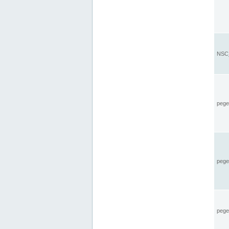
NSC_
pegel
pege
pegel