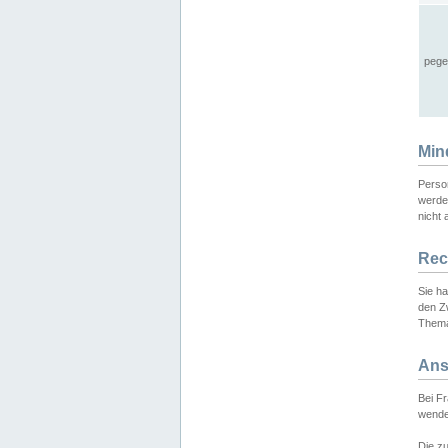
pege
Min
Perso
werde
nicht 
Rec
Sie h
den Z
Thema
Ans
Bei F
wende
Die zu