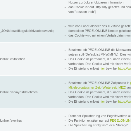
Nutzer zurückverfolgbaren Information
das Cookie ist auf HttpOnly gesetzt und dam
von "session theft")
wird von LoadBalancer des ITZBund gesetzt
JOr0zbowdfkqgskdxhlvsebttswszdq
demselben PEGELONLINE Knoten geleitetet w
das Cookie wird mit einem Verfallsdatum vo
Bestimmt, ob PEGELONLINE die Messwer
setzen soll (Default ist MNW/MHW). Dies wirk
online.limitrelation
Das Cookie ist permanent, d.h. nach einem 
vorhanden. Das Cookie wird mit einem Verfa
Die Einstellung erfolgt
hier
bzw. bei
https://w
Bestimmt, ob PEGELONLINE Zeitpunkte in
Mitteleuropäischer Zeit (Winterzeit, MEZ)
anz
lonline.displaydstdatetimes
Das Cookie ist permanent, d.h. nach einem 
vorhanden. Das Cookie wird mit einem Verfa
Die Einstellung erfolgt
hier
bzw. bei
https://w
Dient der Speicherung von Pegelfavoriten 
online.favorites
Die Funktion existiert nur auf
PEGELONLINE
Die Speicherung erfolgt im "Local Storage"