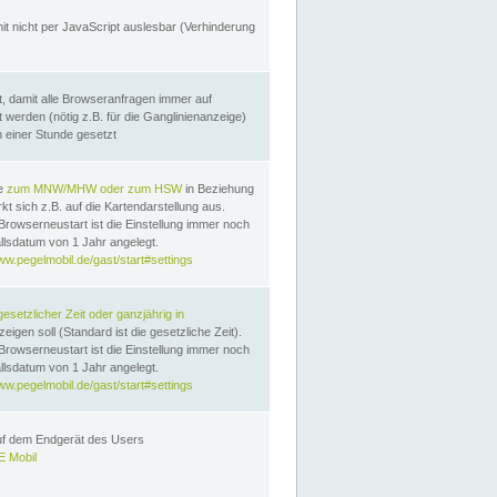
it nicht per JavaScript auslesbar (Verhinderung
, damit alle Browseranfragen immer auf
erden (nötig z.B. für die Ganglinienanzeige)
n einer Stunde gesetzt
te
zum MNW/MHW oder zum HSW
in Beziehung
t sich z.B. auf die Kartendarstellung aus.
Browserneustart ist die Einstellung immer noch
llsdatum von 1 Jahr angelegt.
ww.pegelmobil.de/gast/start#settings
gesetzlicher Zeit oder ganzjährig in
eigen soll (Standard ist die gesetzliche Zeit).
Browserneustart ist die Einstellung immer noch
llsdatum von 1 Jahr angelegt.
ww.pegelmobil.de/gast/start#settings
auf dem Endgerät des Users
 Mobil