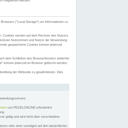
tten mitgelesen werden.
Browsers ("Local Storage") um Informationen zu
n. Cookies werden auf dem Rechner des Nutzers
 können Nutzerinnen und Nutzer die Verwendung
ereits gespeicherte Cookies können jederzeit
nach dem Schließen des Browserfensters weiterhin
e" können jederzeit im Browser gelöscht werden.
stellung der Webseite zu gewährleisten. Dies
Anwendungsservers
reich
von PEGELONLINE erforderlich
zung
rver gültig und wird nicht über verschiedene
utzers oder einer sonstigen auf den tatsächlichen