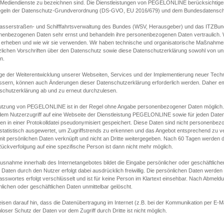
s Mediendienste zu bezeichnen sind. Die Dienstleistungen von PEGELONLINE berücksichtigen
egeln der Datenschutz-Grundverordnung (DS-GVO, EU 2016/679) und dem Bundesdatensc
asserstraßen- und Schifffahrtsverwaltung des Bundes (WSV, Herausgeber) und das ITZBund
nenbezogenen Daten sehr ernst und behandeln ihre personenbezogenen Daten vertraulich. W
 erheben und wie wir sie verwenden. Wir haben technische und organisatorische Maßnahmen g
zlichen Vorschriften über den Datenschutz sowie diese Datenschutzerklärung sowohl von uns
n.
ge der Weiterentwicklung unserer Webseiten, Services und der Implementierung neuer Techn
ssern, können auch Änderungen dieser Datenschutzerklärung erforderlich werden. Daher emp
schutzerklärung ab und zu erneut durchzulesen.
utzung von PEGELONLINE ist in der Regel ohne Angabe personenbezogener Daten möglich.
edem Nutzerzugriff auf eine Webseite der Dienstleistung PEGELONLINE sowie für jeden Dat
en in einer Protokolldatei pseudonymisiert gespeichert. Diese Daten sind nicht personenbez
statistisch ausgewertet, um Zugriffstrends zu erkennen und das Angebot entsprechend zu 
mit persönlichen Daten verknüpft und nicht an Dritte weitergegeben. Nach 60 Tagen werden d
ückverfolgung auf eine spezifische Person ist dann nicht mehr möglich.
Ausnahme innerhalb des Internetangebotes bildet die Eingabe persönlicher oder geschäftlic
 Daten durch den Nutzer erfolgt dabei ausdrücklich freiwillig. Die persönlichen Daten werden
asswortes erfolgt verschlüsselt und ist für keine Person im Klartext einsehbar. Nach Abmel
lichen oder geschäftlichen Daten unmittelbar gelöscht.
isen darauf hin, dass die Datenübertragung im Internet (z.B. bei der Kommunikation per E-Ma
loser Schutz der Daten vor dem Zugriff durch Dritte ist nicht möglich.