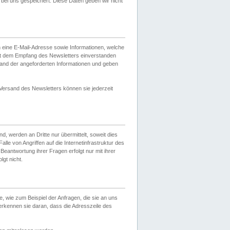
ei uns gespeichert. Diese Daten geben wir nicht
 eine E-Mail-Adresse sowie Informationen, welche
it dem Empfang des Newsletters einverstanden
sand der angeforderten Informationen und geben
 Versand des Newsletters können sie jederzeit
, werden an Dritte nur übermittelt, soweit dies
lle von Angriffen auf die Internetinfrastruktur des
Beantwortung ihrer Fragen erfolgt nur mit ihrer
gt nicht.
, wie zum Beispiel der Anfragen, die sie an uns
erkennen sie daran, dass die Adresszeile des