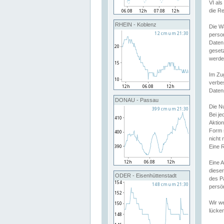
VI al
die R
RHEIN - Koblenz
Die W
perso
Daten
geset
werde
Im Zu
verbe
Daten
DONAU - Passau
Die N
Bei j
Aktion
Form 
nicht 
Eine R
Eine 
dieser
ODER - Eisenhüttenstadt
des P
persön
Wir we
lücken