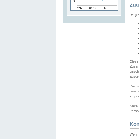
Zug
Bei j
Diese
Zusam
gesch
ausdrü
Die p
bzw. 
zu pe
Nach 
Person
Kon
Wenn 