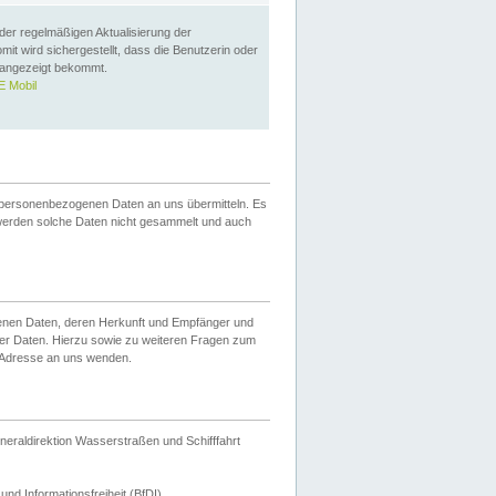
 der regelmäßigen Aktualisierung der
omit wird sichergestellt, dass die Benutzerin oder
 angezeigt bekommt.
 Mobil
 personenbezogenen Daten an uns übermitteln. Es
werden solche Daten nicht gesammelt und auch
ogenen Daten, deren Herkunft und Empfänger und
er Daten. Hierzu sowie zu weiteren Fragen zum
 Adresse an uns wenden.
neraldirektion Wasserstraßen und Schifffahrt
nd Informationsfreiheit (BfDI).