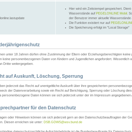
Hier wird ein Zeitstempel gespeichert. Dient
Wasserstände auf
PEGELONLINE Mobil
. S
lonline.lastupdate
der Benutzer immer aktuelle Wasserstände
Die Funktion existiert nur auf
PEGELONLINE
Die Speicherung erfolgt im "Local Storage"
derjährigenschutz
nen unter 18 Jahren dürfen ohne Zustimmung der Eltern oder Erziehungsberechtigten keine
n keine personenbezogenen Daten von Kindern und Jugendlichen angefordert. Wissentlich 
an Dritte weitergegeben.
ht auf Auskunft, Löschung, Sperrung
aben jederzeit das Recht auf unentgeltliche Auskunft über ihre gespeicherten personenbez
weck der Datenverarbeitung sowie ein Recht auf Berichtigung, Sperrung oder Löschung dies
 personenbezogene Daten können sie sich jederzeit unter der im Impressum angegebenen
prechpartner für den Datenschutz
ragen oder Hinweisen können sie sich jederzeit gern an den Datenschutzbeauftragten der Ge
n. Diesen erreichen sie unter:
DSB.GDWS@wsv.bund.de
ständige datenschutzrechtliche Aufsichtsbehörde ist die Bundesbeauftragte für Datenschutz u