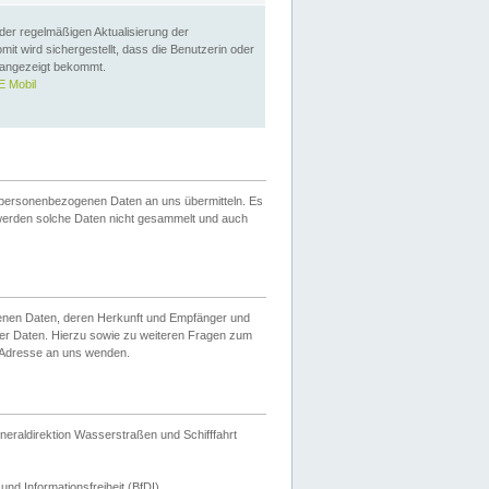
 der regelmäßigen Aktualisierung der
omit wird sichergestellt, dass die Benutzerin oder
 angezeigt bekommt.
 Mobil
 personenbezogenen Daten an uns übermitteln. Es
werden solche Daten nicht gesammelt und auch
ogenen Daten, deren Herkunft und Empfänger und
er Daten. Hierzu sowie zu weiteren Fragen zum
 Adresse an uns wenden.
neraldirektion Wasserstraßen und Schifffahrt
nd Informationsfreiheit (BfDI).