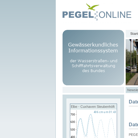
Start
Newsle
Dat
Elbe - Cuxhaven Steubenhöft
Dat
PEGEL