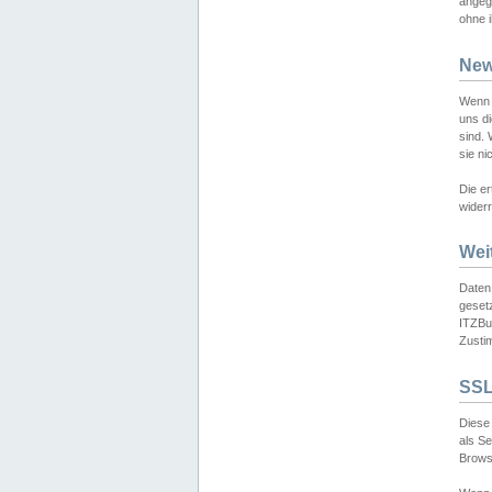
angeg
ohne i
New
Wenn 
uns d
sind.
sie ni
Die er
widerr
Wei
Daten,
gesetz
ITZBun
Zusti
SSL
Diese 
als S
Browse