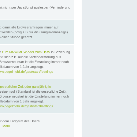
it nicht per JavaScript auslesbar (Verhinderung
, damit alle Browseranfragen immer auf
erden (nötig z.B. für die Ganglinienanzeige)
n einer Stunde gesetzt
te
zum MNW/MHW oder zum HSW
in Beziehung
t sich z.B. auf die Kartendarstellung aus.
Browserneustart ist die Einstellung immer noch
llsdatum von 1 Jahr angelegt.
ww.pegelmobil.de/gast/start#settings
gesetzlicher Zeit oder ganzjährig in
eigen soll (Standard ist die gesetzliche Zeit).
Browserneustart ist die Einstellung immer noch
llsdatum von 1 Jahr angelegt.
ww.pegelmobil.de/gast/start#settings
auf dem Endgerät des Users
 Mobil