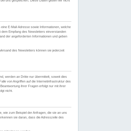
ei uns gespeichert. Diese Daten geben wir nicht
 eine E-Mail-Adresse sowie Informationen, welche
it dem Empfang des Newsletters einverstanden
sand der angeforderten Informationen und geben
 Versand des Newsletters können sie jederzeit
, werden an Dritte nur übermittelt, soweit dies
lle von Angriffen auf die Internetinfrastruktur des
Beantwortung ihrer Fragen erfolgt nur mit ihrer
gt nicht.
, wie zum Beispiel der Anfragen, die sie an uns
erkennen sie daran, dass die Adresszeile des