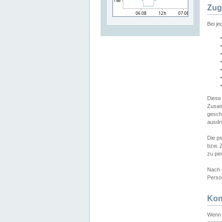
Zug
Bei j
Diese
Zusam
gesch
ausdrü
Die p
bzw. 
zu pe
Nach 
Person
Kon
Wenn 