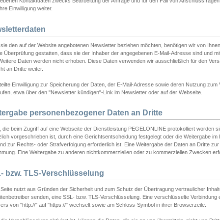
ebenen Kontaktdaten zwecks Bearbeitung der Anfrage und für den Fall von Anschlussfragen b
hre Einwilligung weiter.
sletterdaten
sie den auf der Website angebotenen Newsletter beziehen möchten, benötigen wir von Ihnen
ie Überprüfung gestatten, dass sie der Inhaber der angegebenen E-Mail-Adresse sind und m
 Weitere Daten werden nicht erhoben. Diese Daten verwenden wir ausschließlich für den Ver
cht an Dritte weiter.
teilte Einwilligung zur Speicherung der Daten, der E-Mail-Adresse sowie deren Nutzung zum
ufen, etwa über den "Newsletter kündigen"-Link im Newsletter oder auf der Webseite.
tergabe personenbezogener Daten an Dritte
 die beim Zugriff auf eine Webseite der Dienstleistung PEGELONLINE protokolliert worden sind
lich vorgeschrieben ist, durch eine Gerichtsentscheidung festgelegt oder die Weitergabe im Fa
d zur Rechts- oder Strafverfolgung erforderlich ist. Eine Weitergabe der Daten an Dritte zur 
mmung. Eine Weitergabe zu anderen nichtkommerziellen oder zu kommerziellen Zwecken erfol
- bzw. TLS-Verschlüsselung
Seite nutzt aus Gründen der Sicherheit und zum Schutz der Übertragung vertraulicher Inhalte
eitenbetreiber senden, eine SSL- bzw. TLS-Verschlüsselung. Eine verschlüsselte Verbindung 
rs von "http://" auf "https://" wechselt sowie am Schloss-Symbol in ihrer Browserzeile.