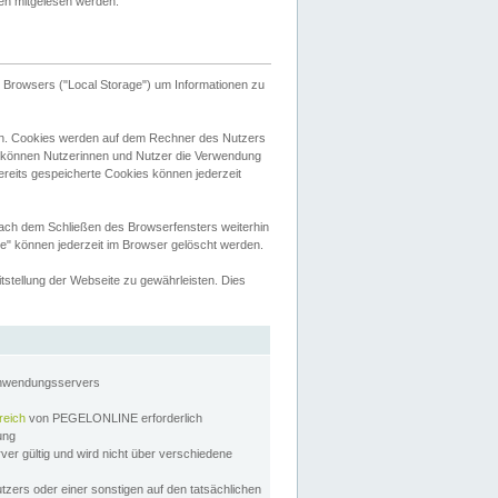
tten mitgelesen werden.
Browsers ("Local Storage") um Informationen zu
n. Cookies werden auf dem Rechner des Nutzers
 können Nutzerinnen und Nutzer die Verwendung
ereits gespeicherte Cookies können jederzeit
nach dem Schließen des Browserfensters weiterhin
e" können jederzeit im Browser gelöscht werden.
stellung der Webseite zu gewährleisten. Dies
Anwendungsservers
reich
von PEGELONLINE erforderlich
zung
rver gültig und wird nicht über verschiedene
utzers oder einer sonstigen auf den tatsächlichen