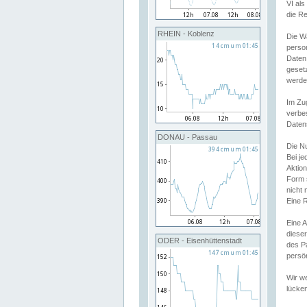
VI al
die R
RHEIN - Koblenz
Die W
perso
Daten
geset
werde
Im Zu
verbe
Daten
DONAU - Passau
Die N
Bei j
Aktion
Form 
nicht 
Eine R
Eine 
dieser
ODER - Eisenhüttenstadt
des P
persön
Wir we
lücken