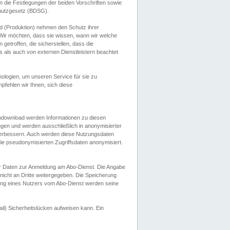
 die Festlegungen der beiden Vorschriften sowie
hutzgesetz (BDSG).
 (Produktion) nehmen den Schutz ihrer
ir möchten, dass sie wissen, wann wir welche
etroffen, die sicherstellen, dass die
 als auch von externen Dienstleistern beachtet
ologien, um unseren Service für sie zu
fehlen wir Ihnen, sich diese
endownload werden Informationen zu diesen
ogen und werden ausschließlich in anonymisierter
verbessern. Auch werden diese Nutzungsdaten
ie pseudonymisierten Zugriffsdaten anonymisiert.
her Daten zur Anmeldung am Abo-Dienst. Die Angabe
 nicht an Dritte weitergegeben. Die Speicherung
dung eines Nutzers vom Abo-Dienst werden seine
il) Sicherheitslücken aufweisen kann. Ein