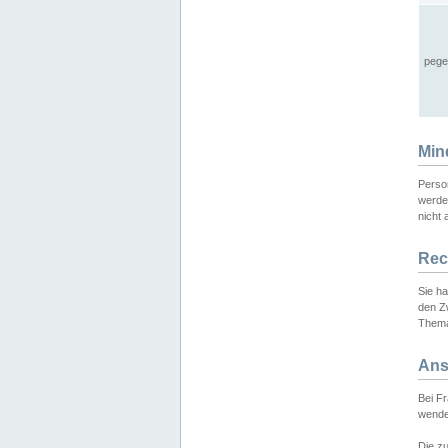
pege
Min
Perso
werde
nicht 
Rec
Sie h
den Z
Thema
Ans
Bei F
wende
Die zu