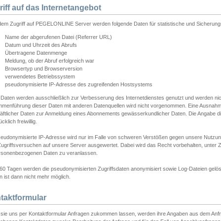
riff auf das Internetangebot
edem Zugriff auf PEGELONLINE Server werden folgende Daten für statistische und Sicherun
Name der abgerufenen Datei (Referrer URL)
Datum und Uhrzeit des Abrufs
Übertragene Datenmenge
Meldung, ob der Abruf erfolgreich war
Browsertyp und Browserversion
verwendetes Betriebssystem
pseudonymisierte IP-Adresse des zugreifenden Hostsystems
 Daten werden ausschließlich zur Verbesserung des Internetdienstes genutzt und werden ni
menführung dieser Daten mit anderen Datenquellen wird nicht vorgenommen. Eine Ausnahme 
äftlicher Daten zur Anmeldung eines Abonnements gewässerkundlicher Daten. Die Angabe die
cklich freiwillig.
seudonymisierte IP-Adresse wird nur im Falle von schweren Verstößen gegen unsere Nutzun
Zugriffsversuchen auf unsere Server ausgewertet. Dabei wird das Recht vorbehalten, unter Z
rsonenbezogenen Daten zu veranlassen.
60 Tagen werden die pseudonymisierten Zugriffsdaten anonymisiert sowie Log-Dateien gelösc
 ist dann nicht mehr möglich.
taktformular
sie uns per Kontaktformular Anfragen zukommen lassen, werden ihre Angaben aus dem Anfrag