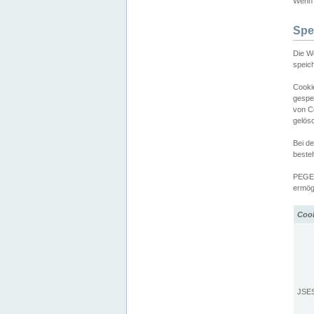
Wenn d
Spe
Die W
speic
Cooki
gespe
von C
gelös
Bei d
beste
PEGEL
ermögl
Coo
JSE