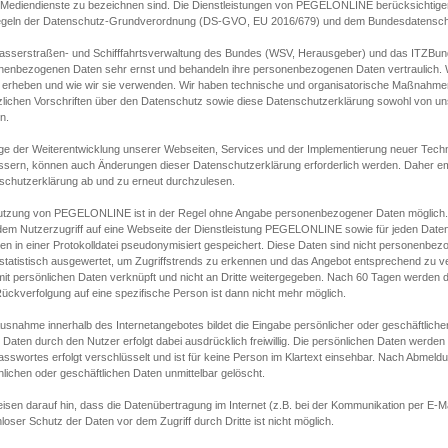
s Mediendienste zu bezeichnen sind. Die Dienstleistungen von PEGELONLINE berücksichtigen
egeln der Datenschutz-Grundverordnung (DS-GVO, EU 2016/679) und dem Bundesdatensc
asserstraßen- und Schifffahrtsverwaltung des Bundes (WSV, Herausgeber) und das ITZBund
nenbezogenen Daten sehr ernst und behandeln ihre personenbezogenen Daten vertraulich. W
 erheben und wie wir sie verwenden. Wir haben technische und organisatorische Maßnahmen g
zlichen Vorschriften über den Datenschutz sowie diese Datenschutzerklärung sowohl von uns
n.
ge der Weiterentwicklung unserer Webseiten, Services und der Implementierung neuer Techn
ssern, können auch Änderungen dieser Datenschutzerklärung erforderlich werden. Daher emp
schutzerklärung ab und zu erneut durchzulesen.
utzung von PEGELONLINE ist in der Regel ohne Angabe personenbezogener Daten möglich.
edem Nutzerzugriff auf eine Webseite der Dienstleistung PEGELONLINE sowie für jeden Dat
en in einer Protokolldatei pseudonymisiert gespeichert. Diese Daten sind nicht personenbez
statistisch ausgewertet, um Zugriffstrends zu erkennen und das Angebot entsprechend zu 
mit persönlichen Daten verknüpft und nicht an Dritte weitergegeben. Nach 60 Tagen werden d
ückverfolgung auf eine spezifische Person ist dann nicht mehr möglich.
Ausnahme innerhalb des Internetangebotes bildet die Eingabe persönlicher oder geschäftlic
 Daten durch den Nutzer erfolgt dabei ausdrücklich freiwillig. Die persönlichen Daten werden
asswortes erfolgt verschlüsselt und ist für keine Person im Klartext einsehbar. Nach Abmel
lichen oder geschäftlichen Daten unmittelbar gelöscht.
isen darauf hin, dass die Datenübertragung im Internet (z.B. bei der Kommunikation per E-Ma
loser Schutz der Daten vor dem Zugriff durch Dritte ist nicht möglich.