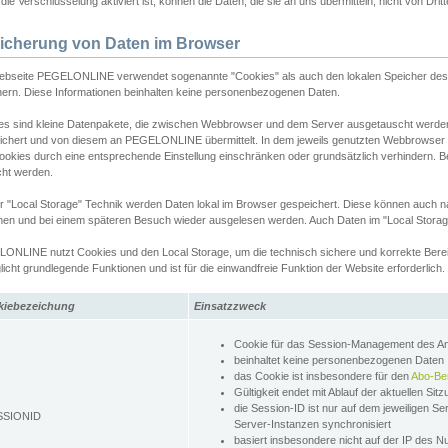
ie Verschlüsselung aktiviert ist, können die Daten, die sie an uns übermitteln, nicht von Dri
icherung von Daten im Browser
ebseite PEGELONLINE verwendet sogenannte "Cookies" als auch den lokalen Speicher des 
hern. Diese Informationen beinhalten keine personenbezogenen Daten.
es sind kleine Datenpakete, die zwischen Webbrowser und dem Server ausgetauscht werde
ichert und von diesem an PEGELONLINE übermittelt. In dem jeweils genutzten Webbrowser
ookies durch eine entsprechende Einstellung einschränken oder grundsätzlich verhindern. B
cht werden.
er "Local Storage" Technik werden Daten lokal im Browser gespeichert. Diese können auch 
hen und bei einem späteren Besuch wieder ausgelesen werden. Auch Daten im "Local Storag
ONLINE nutzt Cookies und den Local Storage, um die technisch sichere und korrekte Bereit
icht grundlegende Funktionen und ist für die einwandfreie Funktion der Website erforderlich.
kiebezeichung
Einsatzzweck
Cookie für das Session-Management des 
beinhaltet keine personenbezogenen Daten
das Cookie ist insbesondere für den
Abo-Be
Gültigkeit endet mit Ablauf der aktuellen Sit
die Session-ID ist nur auf dem jeweiligen Se
SSIONID
Server-Instanzen synchronisiert
basiert insbesondere nicht auf der IP des N