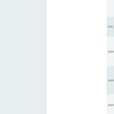
NSC_
pegel
pege
pegel