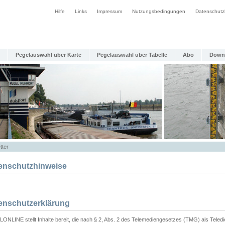
Hilfe
Links
Impressum
Nutzungsbedingungen
Datenschutz
Pegelauswahl über Karte
Pegelauswahl über Tabelle
Abo
Down
tter
enschutzhinweise
enschutzerklärung
ONLINE stellt Inhalte bereit, die nach § 2, Abs. 2 des Telemediengesetzes (TMG) als Teled