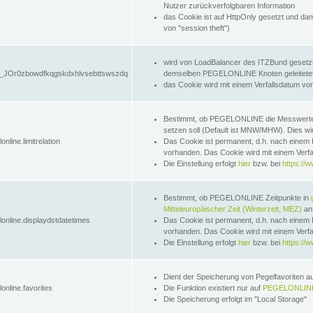
Nutzer zurückverfolgbaren Information
das Cookie ist auf HttpOnly gesetzt und dam
von "session theft")
wird von LoadBalancer des ITZBund gesetzt
JOr0zbowdfkqgskdxhlvsebttswszdq
demselben PEGELONLINE Knoten geleitetet w
das Cookie wird mit einem Verfallsdatum vo
Bestimmt, ob PEGELONLINE die Messwer
setzen soll (Default ist MNW/MHW). Dies wirk
online.limitrelation
Das Cookie ist permanent, d.h. nach einem 
vorhanden. Das Cookie wird mit einem Verfa
Die Einstellung erfolgt
hier
bzw. bei
https://w
Bestimmt, ob PEGELONLINE Zeitpunkte in
Mitteleuropäischer Zeit (Winterzeit, MEZ)
anz
lonline.displaydstdatetimes
Das Cookie ist permanent, d.h. nach einem 
vorhanden. Das Cookie wird mit einem Verfa
Die Einstellung erfolgt
hier
bzw. bei
https://w
Dient der Speicherung von Pegelfavoriten 
online.favorites
Die Funktion existiert nur auf
PEGELONLINE
Die Speicherung erfolgt im "Local Storage"