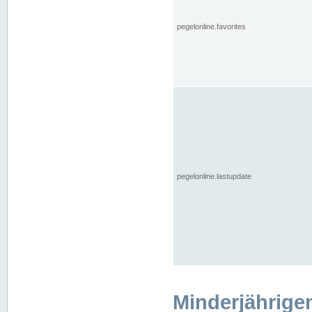
pegelonline.favorites
pegelonline.lastupdate
Minderjährige