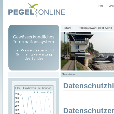
Hilfe
Link
Start
Pegelauswahl über Karte
Newsletter
Datenschutzh
Elbe - Cuxhaven Steubenhöft
Datenschutzer