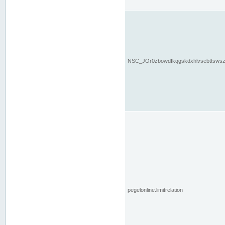
NSC_JOr0zbowdfkqgskdxhlvsebttsws
pegelonline.limitrelation