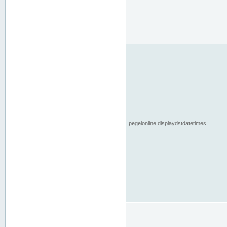
pegelonline.displaydstdatetimes